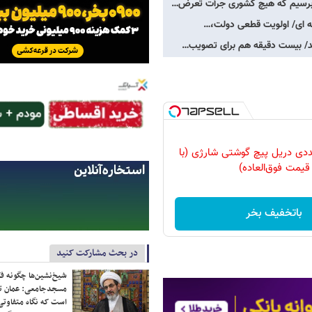
ی برسیم که هیچ کشوری جرأت تعرض…
منه ای/ اولویت قطعی دولت،…
ند/ بیست دقیقه هم برای تصویب…
وعه 47 عددی دریل پیچ گوشتی شارژی‌ (با
قیمت فوق‌العاده)
باتخفیف بخر
در بحث مشارکت کنید
شیخ‌نشین‌ها چگونه فک
مسجدجامعی: عمان تن
است که نگاه متفاوتی 