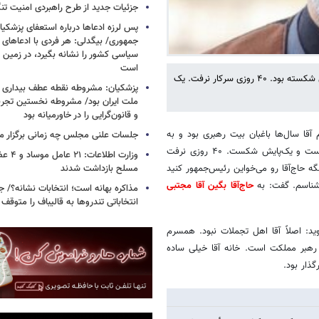
جزئیات جدید از طرح راهبردی امنیت تن
پس لرزه ادعاها درباره استعفای پزشکیا
جمهوری/ بیگدلی: هر فردی با ادعاهای 
سیاسی کشور را نشانه بگیرد، در زمین 
است
همسر عظیم آقا، باغبان بیت رهبری گفت: عظیم آقا زمین‌خورده و دست‌وپایش شکسته بود. ۴۰ روزی سرکار نرفت. یک
پزشکیان: مشروطه نقطه عطف بیداری و
ملت ایران بود/ مشروطه نخستین تجربه 
و قانون‌گرایی را در خاورمیانه بود
قا سال‌ها باغبان بیت رهبری بود و به
جلسات علنی مجلس چه زمانی برگزار م
آنجا رفت‌وآمد داشت. همسرش می‌گوید: یک‌بار عظیم آقا زمین خورد و یک‌دست و یک‌پایش شکست. ۴۰ روزی نرفت
وزارت اطلا
مسلح بازداشت شدند
حاج‌آقا رو می‌خواین رئیس‌جمهور کنید
شناسم. گفت: به
حاج‌آقا بگین آقا مجتبی
مذاکره بهانه است؛ انتخابات نشانه؟/
انتخاباتی تندروها به قالیباف را متوقف 
د: اصلاً آقا اهل تجملات نبود. همسرم
رهبر مملکت است. خانه آقا خیلی ساده
گذار بود.