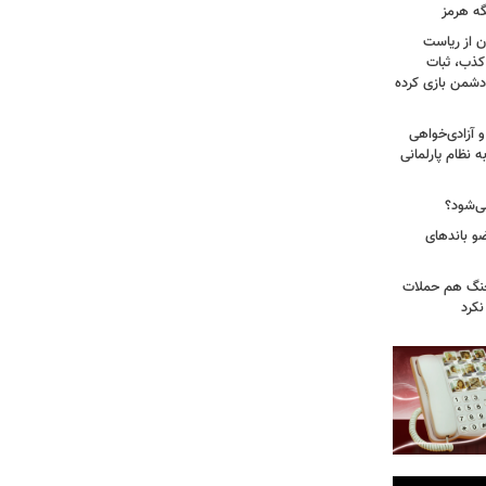
گه هرمز
ن از ریاست
کذب، ثبات
دشمن بازی کرده
 آزادی‌خواهی
نظام پارلمانی
ی‌شود؟
عات: ۲۱ عامل موساد و ۴ عضو باندهای
 جنگ هم حملات
نکرد