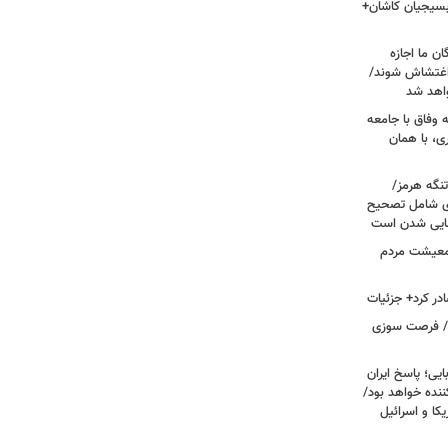
 بسیجیان کاشان+
ن ما اجازه
 اغتشاش شوند/
اهد شد
 وفاق با جامعه
، با همان
تنگه هرمز/
ی شامل تصحیح
نهایی شدن است
 معیشت مردم
در کرد+ جزئیات
ت/ فرصت سوزی
یی؛ پاسخ ایران
نده خواهد بود/
ا و اسرائیل