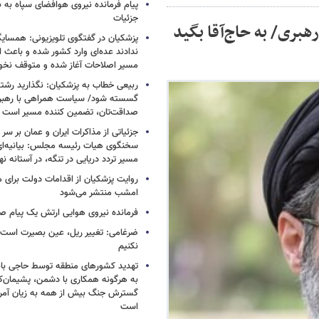
پیام فرمانده نیروی هوافضای سپاه به
جزئیات
هبری/ به حاج‌آقا بگید
پزشکیان در گفتگوی تلویزیونی: همسایگا
ندادند عده‌ای وارد کشور شده و باعث
مسیر اصلاحات آغاز شده و متوقف نخو
ربیعی خطاب به پزشکیان: نگذارید رشته
گسسته شود/ سیاست همراهی با رهبری
صداقت‌تان، تضمین کننده مسیر است
جزئیاتی از مذاکرات ایران و عمان بر سر 
سخنگوی هیات رئیسه مجلس: بیانیه‌ا
مسیر تردد دریایی در تنگه، در آستانه 
روایت پزشکیان از اقدامات دولت برای
امشب منتشر می‌شود
فرمانده نیروی هوایی ارتش یک پیام صا
ضرغامی: تغییر ریل، عین بصیرت اس
نکنیم
تهدید کشورهای منطقه توسط حاجی بابا
به هرگونه همکاری با دشمن، پشیمان‌کن
گسترش جنگ بیش از همه به زیان آمریک
است