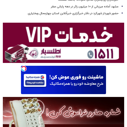
مشهد آماده میزبانی از ۱۰ میلیون زائر در دهه پایانی صفر
حضور شهردار شهرکرد در دفتر خبرگزاری خبرآنلاین استان چهارمحال وبختیاری