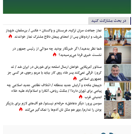
در بحث مشارکت کنید
نماز جماعت سران ترکیه، عربستان و پاکستان + عکس / بن‌سلمان، شهباز
شریف و اردوغان پس از امضای پیمان دفاع مشترک نماز خواندند
شما نظر بدهید/ اگر خبرنگار بودید چه سوالی از رئیس جمهور در
نشست خبری فردا می‌پرسیدید؟
سناتور آمریکایی خواهان ارسال اسلحه برای شورش در ایران شد / تد
کروز: فرقی نمی‌کند پسر شاه روی کار بیاید یا مریم رجوی، هر کسی جز
جمهوری اسلامی
«پیمان مکه» و آرایش جدید منطقه / ائتلاف نظامی جدید اسلامی چه
پیامی برای تهران دارد؟ / مثلث ریاض، آنکارا و اسلام‌آباد علیه خلاء
امنیتی غرب
سوسن پرور: دیگر «عاشق» حرفه‌ام نیستم/ شو آف‌های لازم برای بازیگر
بودن را ندارم/ مِهر هم مثل نان آدم‌ها را نمک‌گیر می‌کند