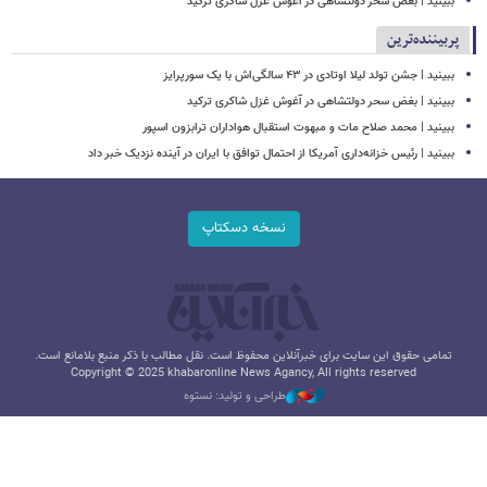
ببینید | بغض سحر دولتشاهی در آغوش غزل شاکری ترکید
پربیننده‌ترین
ببینید | جشن تولد لیلا اوتادی در ۴۳ سالگی‌اش با یک سورپرایز
ببینید | بغض سحر دولتشاهی در آغوش غزل شاکری ترکید
ببینید | محمد صلاح مات و مبهوت استقبال هواداران ترابزون اسپور
ببینید | رئیس خزانه‌داری آمریکا از احتمال توافق با ایران در آینده نزدیک خبر داد
نسخه دسکتاپ
تمامی حقوق این سایت برای خبرآنلاین محفوظ است. نقل مطالب با ذکر منبع بلامانع است.
Copyright © 2025 khabaronline News Agancy, All rights reserved
طراحی و تولید: نستوه