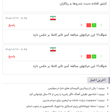
کشور افتاده دست تندروها و ریاکاران
۲۰:۴۵ - ۱۴۰۵/۰۲/۱۹
پاسخ
0
1
شوآف!!! این حرکتهای مبالغه آمیز تاثیر کاملا بر عکس داره
۲۰:۴۵ - ۱۴۰۵/۰۲/۱۹
پاسخ
0
1
شوآف!!! این حرکتهای مبالغه آمیز تاثیر کاملا بر عکس داره
آخرین اخبار
ببینید | یکی از زیباترین قبرستان های دنیا در سوئیس
ببینید | شادمهر عقیلی آهنگ «گل یاس» را پس از ۲۸ سال بازخوانی کرد
ببینید | ممنوعیت زیارت عتبات و اربعین برای مردم بحرین
ببینید | حمله توپخانه‌ای رژیم اسرائیل به شهرک المنصوری در جنوب لبنان