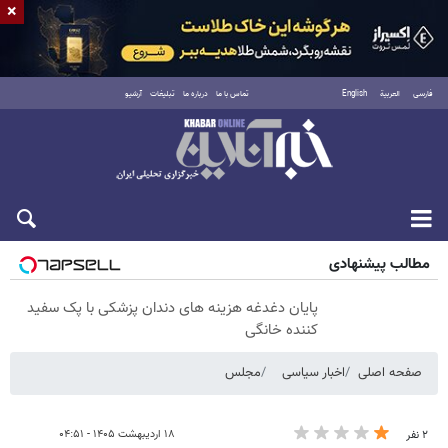
×
فارسی
العربية
English
تماس با ما
درباره ما
تبلیغات
آرشیو
جمعه ۱۶ مرداد ۱۴۰۵
مطالب پیشنهادی
پایان دغدغه هزینه های دندان پزشکی با پک سفید
کننده خانگی
صفحه اصلی
اخبار سیاسی
مجلس
۱۸ اردیبهشت ۱۴۰۵ - ۰۴:۵۱
۲ نفر