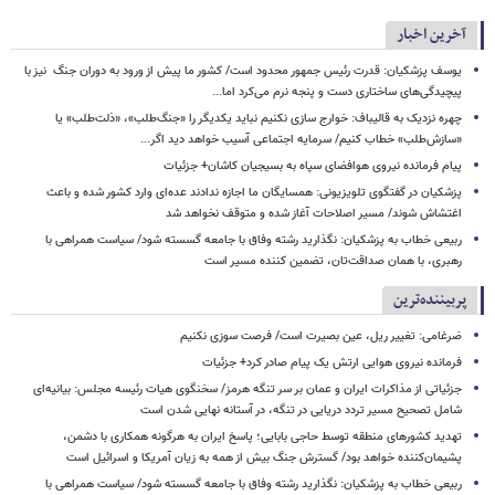
آخرین اخبار
یوسف پزشکیان: قدرت رئیس‌ جمهور محدود است/ کشور ما پیش از ورود به دوران جنگ نیز با
پیچیدگی‌های ساختاری دست و پنجه نرم می‌کرد اما...
چهره نزدیک به قالیباف: خوارج سازی نکنیم نباید یکدیگر را «جنگ‌طلب»، «ذلت‌طلب» یا
«سازش‌طلب» خطاب کنیم/ سرمایه اجتماعی آسیب خواهد دید اگر...
پیام فرمانده نیروی هوافضای سپاه به بسیجیان کاشان+ جزئیات
پزشکیان در گفتگوی تلویزیونی: همسایگان ما اجازه ندادند عده‌ای وارد کشور شده و باعث
اغتشاش شوند/ مسیر اصلاحات آغاز شده و متوقف نخواهد شد
ربیعی خطاب به پزشکیان: نگذارید رشته وفاق با جامعه گسسته شود/ سیاست همراهی با
رهبری، با همان صداقت‌تان، تضمین کننده مسیر است
پربیننده‌ترین
ضرغامی: تغییر ریل، عین بصیرت است/ فرصت سوزی نکنیم
فرمانده نیروی هوایی ارتش یک پیام صادر کرد+ جزئیات
جزئیاتی از مذاکرات ایران و عمان بر سر تنگه هرمز/ سخنگوی هیات رئیسه مجلس: بیانیه‌ای
شامل تصحیح مسیر تردد دریایی در تنگه، در آستانه نهایی شدن است
تهدید کشورهای منطقه توسط حاجی بابایی؛ پاسخ ایران به هرگونه همکاری با دشمن،
پشیمان‌کننده خواهد بود/ گسترش جنگ بیش از همه به زیان آمریکا و اسرائیل است
ربیعی خطاب به پزشکیان: نگذارید رشته وفاق با جامعه گسسته شود/ سیاست همراهی با