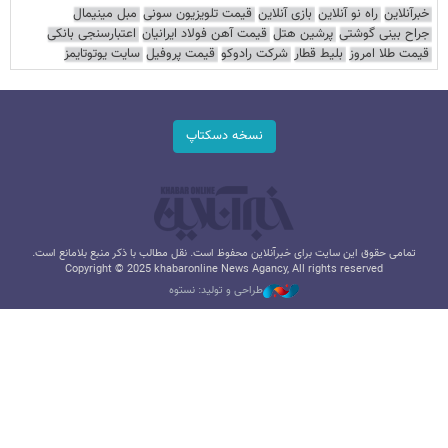
خبرآنلاین
راه نو آنلاین
بازی آنلاین
قیمت تلویزیون سونی
مبل مینیمال
جراح بینی گوشتی
پرشین هتل
قیمت آهن فولاد ایرانیان
اعتبارسنجی بانکی
قیمت طلا امروز
بلیط قطار
شرکت رادوکو
قیمت پروفیل
سایت یوتوتایمز
نسخه دسکتاپ
تمامی حقوق این سایت برای خبرآنلاین محفوظ است. نقل مطالب با ذکر منبع بلامانع است.
Copyright © 2025 khabaronline News Agancy, All rights reserved
طراحی و تولید: نستوه