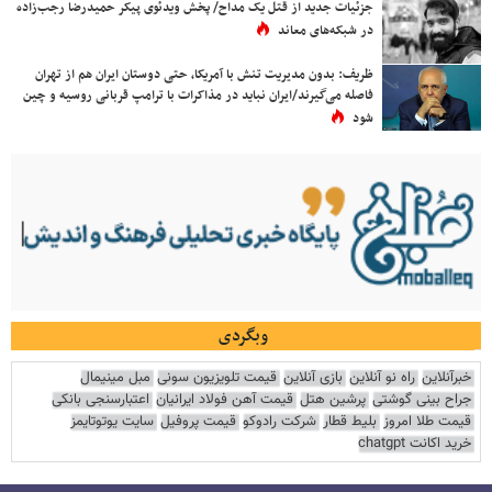
جزئیات جدید از قتل یک مداح/ پخش ویدئوی پیکر حمیدرضا رجب‌زاده
در شبکه‌های معاند
ظریف: بدون مدیریت تنش با آمریکا، حتی دوستان ایران هم از تهران
فاصله می‌گیرند/ایران نباید در مذاکرات با ترامپ قربانی روسیه و چین
شود
وبگردی
خبرآنلاین
راه نو آنلاین
بازی آنلاین
قیمت تلویزیون سونی
مبل مینیمال
جراح بینی گوشتی
پرشین هتل
قیمت آهن فولاد ایرانیان
اعتبارسنجی بانکی
قیمت طلا امروز
بلیط قطار
شرکت رادوکو
قیمت پروفیل
سایت یوتوتایمز
خرید اکانت chatgpt