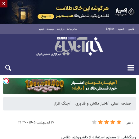
×
فارسی
العربية
English
تماس با ما
درباره ما
تبلیغات
آرشیو
یکشنبه ۱۸ مرداد ۱۴۰۵
صفحه اصلی
اخبار دانش و فناوری
جنگ افزار
۱۷ اردیبهشت ۱۴۰۵ - ۲۱:۳۰
۱ نفر
رمزگشایی از معمای استفاده از دلفین‌های نظامی