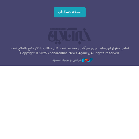
نسخه دسکتاپ
تمامی حقوق این سایت برای خبرآنلاین محفوظ است. نقل مطالب با ذکر منبع بلامانع است.
Copyright © 2025 khabaronline News Agancy, All rights reserved
طراحی و تولید: نستوه