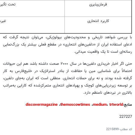
فرمان‌پذیری
تحت تأثیر 
کاربرد انتحاری
غیرم
با بررسی شواهد تاریخی و محدودیت‌های بیولوژیکی، می‌توان نتیجه گرفت که
ادعای استفاده ایران از «دلفین‌های انتحاری» در مقطع فعلی بیشتر یک بزرگ‌نمایی
رسانه‌ای است تا یک واقعیت میدانی.
حتی اگر اخبار خریداری دلفین‌ها در سال ۲۰۰۰ صحت داشته باشد هم این حیوانات
احتمالاً برای شناسایی مین یا حفاظت از بنادر استراتژیک در خلیج‌فارس به کار
گرفته شده بودند و نه برای حملات انتحاری. منطقی است که ایران به‌جای دلفین،
بر توسعه زیردریایی‌های کوچک و پهپادهای انتحاری متمرکزشده که کارایی به‌مراتب
بالاتری در نبردهای نامنظم دارد.
منابع:
trtworld
،
medium
،
themoscowtimes
،
discovermagazine
227227
کد مطلب
2215899