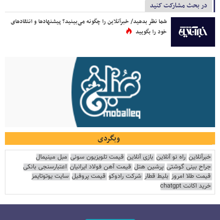
در بحث مشارکت کنید
شما نظر بدهید/ خبرآنلاین را چگونه می‌بینید؟ پیشنهادها و انتقادهای
خود را بگویید
وبگردی
خبرآنلاین
راه نو آنلاین
بازی آنلاین
قیمت تلویزیون سونی
مبل مینیمال
جراح بینی گوشتی
پرشین هتل
قیمت آهن فولاد ایرانیان
اعتبارسنجی بانکی
قیمت طلا امروز
بلیط قطار
شرکت رادوکو
قیمت پروفیل
سایت یوتوتایمز
خرید اکانت chatgpt