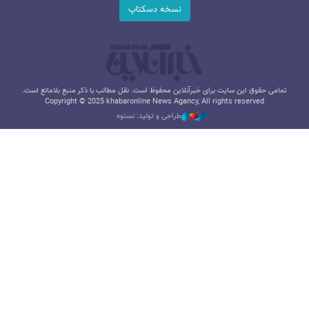
نسخه دسکتاپ
تمامی حقوق این سایت برای خبرآنلاین محفوظ است. نقل مطالب با ذکر منبع بلامانع است.
Copyright © 2025 khabaronline News Agancy, All rights reserved
طراحی و تولید: نستوه