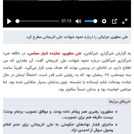
01:13
Play
Mute
Settings
PIP
Enter
fulls
علی مطهری جزئیاتی را درباره نحوه شهادت علی لاریجانی مطرح کرد.
به گزارش خبرگزاری خبرآنلاین،
علی مطهری، نماینده ادوار مجلس،
در «کافه خبر»
خبرگزاری خبرآنلاین درباره نحوه شهادت علی لاریجانی گفت: آن مقداری که من
اطلاع دارم، در خانه‌ای در پردیس بودند که هدف بمب قرار می‌گیرد. تقریباً ساعت
سه نیمه‌شبِ ۲۷ رمضان بود که به روایتی شب قدر است. احتمالاً ایشان در حال
عبادت بوده‌اند؛ شاید ایستاده یا نشسته. چون بدنشان بسیار متلاشی شده بود. اما
مرتضی خوابیده بود و بدنش نسبتاً سالم‌تر بود.
خبرهای مرتبط
مطهری: رهبری هم پیغام داده بودند و موافق تصویب برجام بودند/
بیست دقیقه هم برای تصویب…
ماجرای فشار نهادهای حکومتی به علی لاریجانی برای عدم اعلام
وصول سوال از احمدی نژاد