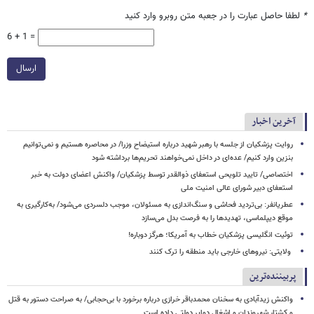
*
لطفا حاصل عبارت را در جعبه متن روبرو وارد کنید
6 + 1 =
ارسال
آخرین اخبار
روایت پزشکیان از جلسه با رهبر شهید درباره استیضاح وزرا/ در محاصره هستیم و نمی‌توانیم
بنزین وارد کنیم/ عده‌ای در داخل نمی‌خواهند تحریم‌ها برداشته شود
اختصاصی/ تایید تلویحی استعفای ذوالقدر توسط پزشکیان/ واکنش اعضای دولت به خبر
استعفای دبیر شورای عالی امنیت ملی
عطریانفر: بی‌تردید فحاشی و سنگ‌اندازی به مسئولان، موجب دلسردی می‌شود/ به‌کارگیری به
موقع دیپلماسی، تهدیدها را به فرصت بدل می‌سازد
توئیت انگلیسی پزشکیان خطاب به آمریکا؛ هرگز دوباره!
ولایتی: نیروهای خارجی باید منطقه را ترک کنند
پربیننده‌ترین
واکنش زیدآبادی به سخنان محمدباقر خرازی درباره برخورد با بی‌حجابی/ به صراحت دستور به قتل
و کشتار شهروندان و اشغال دوایر دولتی داده است