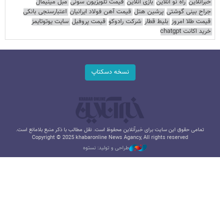
خبرآنلاین
راه نو آنلاین
بازی آنلاین
قیمت تلویزیون سونی
مبل مینیمال
جراح بینی گوشتی
پرشین هتل
قیمت آهن فولاد ایرانیان
اعتبارسنجی بانکی
قیمت طلا امروز
بلیط قطار
شرکت رادوکو
قیمت پروفیل
سایت یوتوتایمز
خرید اکانت chatgpt
نسخه دسکتاپ
تمامی حقوق این سایت برای خبرآنلاین محفوظ است. نقل مطالب با ذکر منبع بلامانع است.
Copyright © 2025 khabaronline News Agancy, All rights reserved
طراحی و تولید: نستوه