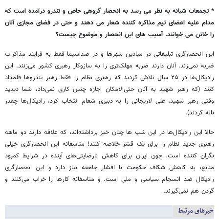
* تجمعات شبانه به نظر می رسد به انحصار گروهی خاص و تندرو درآمده است که
مدام علیه اعضای تیم مذاکره کننده شعار می دهند و حتی در فضای مجازی آنان
را خائن می خوانند. آسیب های این انحصار و موضوع چیست؟
این انحصارگری تبلیغاتی در میادین شهرها و در صداسیما فقط به فرایند مذاکرات
ضربه نمی‌زند. آنان دارند ضربه مهلک‌تری را به سازوکار رهبری کشور می‌زنند. این
رادیکال‌ها در ۲۵ سال تلاش کردند که رهبری نظام را فقط رهبر تندروها قلمداد
کنند (که رهبر شهید به آنان حتی‌الامکان اجازه چنین کاری نمی‌داد، شما دیدید
وقتی رهبر شهید، علی لاریجانی را به دبیری شعام انتخاب کرد، رادیکال‌ها چقدر
ناله کردند).
حالا این رادیکال‌ها در این شب ها چنان خیز برداشته‌اند، که علاقه دارند دو ماهه
رهبری جدید نظام را برای یک قشر خلاصه کنند! متاسفانه این انحصارگری خیلی
نگران کننده است. چون ایران برای کاهش نارضایتی‌های آینده در شرایط کمبود
منابع، به کاهش شکاف حکومت با اقشار جامعه نیاز دارد و این انحصارگری
رادیکال ضد انسجام سیاسی و ملی است. و متاسفانه کارها را خراب می‌کنند و
گردن هم نمی‌گیرند.
خبرهای مرتبط