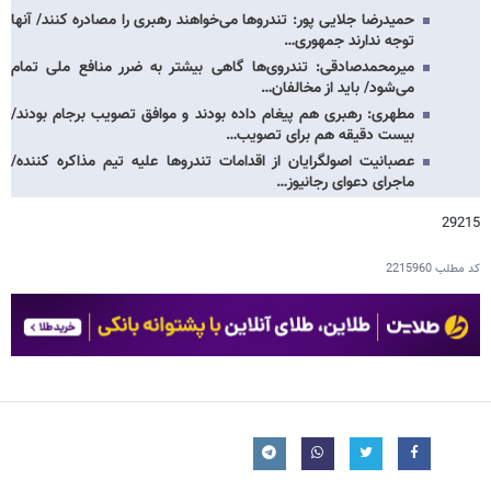
حمیدرضا جلایی پور: تندروها می‌خواهند رهبری را مصادره کنند/ آنها
توجه ندارند جمهوری…
میرمحمدصادقی: تندروی‌ها گاهی بیشتر به ضرر منافع ملی تمام
می‌شود/ باید از مخالفان…
مطهری: رهبری هم پیغام داده بودند و موافق تصویب برجام بودند/
بیست دقیقه هم برای تصویب…
عصبانیت اصولگرایان از اقدامات تندروها علیه تیم مذاکره کننده/
ماجرای دعوای رجانیوز…
29215
کد مطلب
2215960