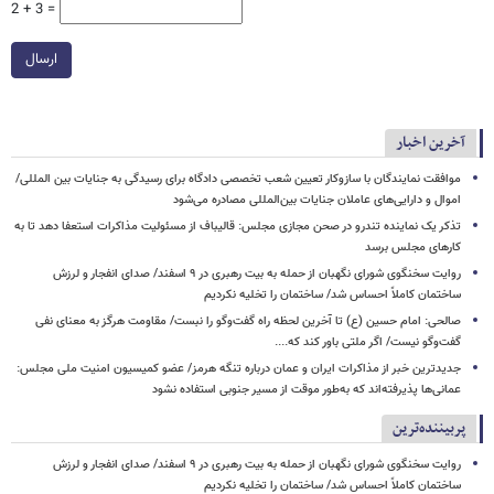
2 + 3 =
ارسال
آخرین اخبار
موافقت نمایندگان با سازوکار تعیین شعب تخصصی دادگاه برای رسیدگی به جنایات بین المللی/
اموال و دارایی‌های عاملان جنایات بین‌المللی مصادره می‌شود
تذکر یک نماینده تندرو در صحن مجازی مجلس: قالیباف از مسئولیت مذاکرات استعفا دهد تا به
کارهای مجلس برسد
روایت سخنگوی شورای نگهبان از حمله به بیت رهبری در ۹ اسفند/ صدای انفجار و لرزش
ساختمان کاملاً احساس شد/ ساختمان را تخلیه نکردیم
صالحی: امام حسین (ع) تا آخرین لحظه راه گفت‌وگو را نبست/ مقاومت هرگز به معنای نفی
گفت‌وگو نیست/ اگر ملتی باور کند که....
جدیدترین خبر از مذاکرات ایران و عمان درباره تنگه هرمز/ عضو کمیسیون امنیت ملی مجلس:
عمانی‌ها پذیرفته‌اند که به‌طور موقت از مسیر جنوبی استفاده نشود
پربیننده‌ترین
روایت سخنگوی شورای نگهبان از حمله به بیت رهبری در ۹ اسفند/ صدای انفجار و لرزش
ساختمان کاملاً احساس شد/ ساختمان را تخلیه نکردیم