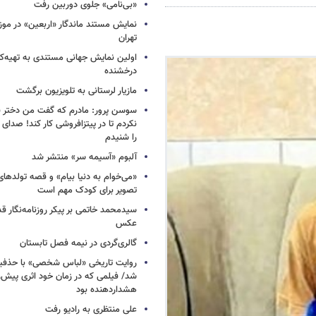
«بی‌نامی» جلوی دوربین رفت
نمایش مستند ماندگار «اربعین» در مو
تهران
اولین نمایش جهانی مستندی به تهیه‌کن
درخشنده
مازیار لرستانی به تلویزیون برگشت
سوسن پرور: مادرم که گفت من دختر 
نکردم تا در پیتزافروشی کار کند! صد
را شنیدم
آلبوم «آسیمه سر» منتشر شد
«می‌خوام به دنیا بیام» و قصه تولده
تصویر برای کودک مهم است
سیدمحمد خاتمی بر پیکر روزنامه‌نگار قد
عکس
گالری‌گردی در نیمه فصل تابستان
روایت تاریخی «لباس شخصی» با حذفیا
شد/ فیلمی که در زمان خود اثری پیش‌ر
هشداردهنده بود
علی منتظری به رادیو رفت