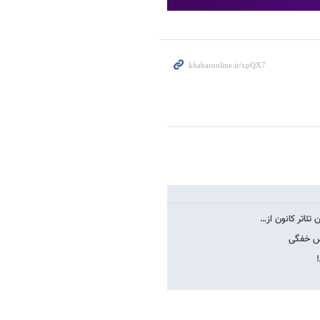
 تئاتر کانون از…
اس خفگی