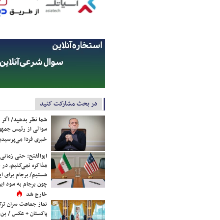
در بحث مشارکت کنید
شما نظر بدهید/ اگر خ
سوالی از رئیس جمه
خبری فردا می‌پرسیدی
ابوالفتح: حتی زمانی 
مذاکره نمی‌کنیم، در 
هستیم/ برجام برای ای
چون برجام به سود ایرا
خارج شد
نماز جماعت سران ترک
پاکستان + عکس / بن‌س