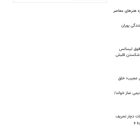
زه هنرهای معاصر
ندگی پوران
فوق‌ لیسانس
ای شکستن قلبش
ای عجیب؛ خلق
یمی نماز خواند/
ت دچار تحریف
و و