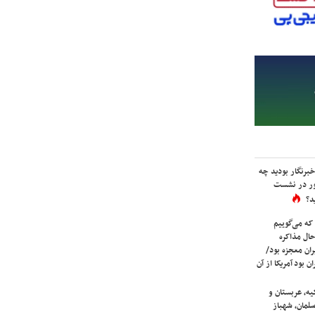
برنگار بودید چه
ور در نشست
د؟
که می‌گوییم
حال مذاکره
ران معجزه بود/
ن بود آمریکا از آن
یه، عربستان و
لمان، شهباز