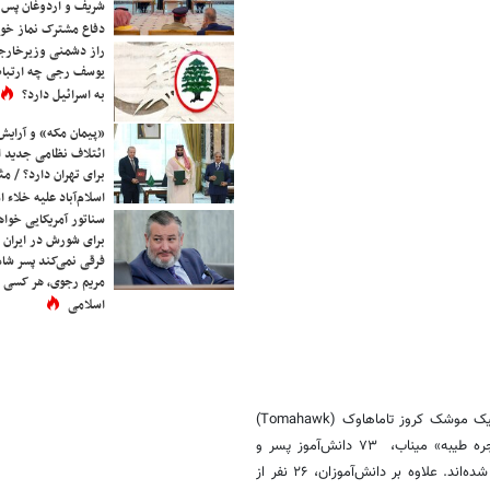
شریف و اردوغان پس ا
دفاع مشترک نماز خوا
راز دشمنی وزیرخارجه 
یوسف رجی چه ارتباط
به اسرائیل دارد؟
«پیمان مکه» و آرایش
ائتلاف نظامی جدید 
برای تهران دارد؟ / مث
اسلام‌آباد علیه خلاء
سناتور آمریکایی خواه
برای شورش در ایران 
فرقی نمی‌کند پسر شاه 
مریم رجوی، هر کسی 
اسلامی
براساس اعلام دبیر ستاد حقوق بشر قوه قضاییه، در فاجعه میناب، در اثر شلیک موشک‌ کروز تاماهاوک (Tomahawk)
آمریکایی در صبح روز شنبه ۹ اسفند ۱۴۰۴ به مدرسه دخترانه و پسرانه «شجره طیبه» میناب، ۷۳ دانش‌آموز پسر و
۴۷ دانش‌آموز دختر جان باختند و در مجموع ۱۲۰ دانش‌آموز قربانی این حمله شده‌اند. علاوه بر دانش‌آموزان، ۲۶ نفر از