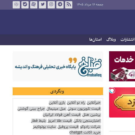
جمعه ۱۶ مرداد ۱۴۰۵
انتشارات
وبلاگ
استان‌ها
وبگردی
خبرآنلاین
راه نو آنلاین
بازی آنلاین
قیمت تلویزیون سونی
مبل مینیمال
جراح بینی گوشتی
پرشین هتل
قیمت آهن فولاد ایرانیان
اعتبارسنجی بانکی
قیمت طلا امروز
بلیط قطار
شرکت رادوکو
قیمت پروفیل
سایت یوتوتایمز
خرید اکانت chatgpt