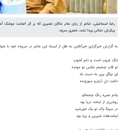
رضا اسماعیلی، شاعر از زبان مادر ماکان نصیری که بر اثر اصابت موشک آم
پیکرش نشانی پیدا نشد، شعری سرود.
به گزارش خبرگزاری خبرآنلاین به نقل از ایسنا، این شاعر در سروده خود با عنوا
تنگِ غروب است و دلم آشوب
تو قاب چشمم عکس تو مونده
ای نوگل پرپر به دست باد
داغت دلِ دُنیارو سوزونده
یادم نمیره رنگِ چشماتو
روشن‌تر از لبخند دریا بود
در سینۀ پاک تو یک خورشید
لبخندهات شیرین و زیبا بود
دست سخاوتمند تو هر روز