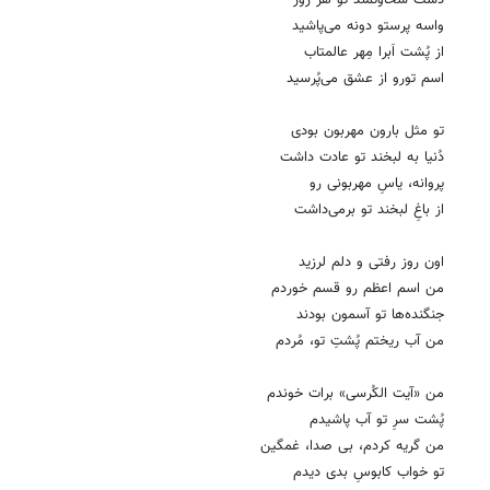
واسه پرستو دونه می‌پاشید
از پُشت اَبرا مِهر عالمتاب
اسم تورو از عشق می‌پُرسید
تو مثل بارون مهربون بودی
دُنیا به لبخند تو عادت داشت
پروانه، یاسِ مهربونی رو
از باغِ لبخند تو برمی‌داشت
اون روز رفتی و دلم لرزید
من اسم اعظم رو قسم خوردم
جنگنده‌ها تو آسمون بودند
من آب ریختم پُشتِ تو، مُردم
من «آیت الکُرسی» برات خوندم
پُشت سرِ تو آب پاشیدم
من گریه کردم، بی صدا، غمگین
تو خواب کابوسِ بدی دیدم