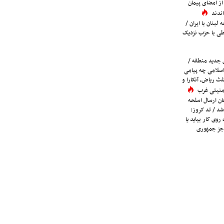
ز امضای پیمان
ندند
لبنان با ایران /
ی با حزب نزدیک
 جدید منطقه /
اسلامی چه پیامی
لث ریاض، آنکارا و
 امنیتی غرب
ان ارسال اسلحه
شد / تد کروز:
روی کار بیاید یا
جز جمهوری