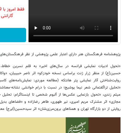
گارانتی تع
پژوهشنامه فرهنگستان هنر دارای اعتبار علمی پژوهشی از نظر فرهنگستان‌های 
«تحول ادبیات نمایشی فرانسه در سال‌های اخیر» به قلم نسرین خطاط، «ر
حسین(ع) از منظر ژرار ژنت براساس نسخه خودزکو» اثر ناصر حبیبیان، «واکاو
روایت‌شناختی آثار نمایشی پتر هانتکه (مطالعه موردی: نمایش‌نامه‌های کاسپار
«تحلیل تراگفتمانی شعر نیما یوشیج؛ در نسبت با درام خوانشی نشانه-معناشناخ
میثم زندی، «تحول بازنمایی عکس‌ها از آلبوم شخصی تا اینستاگرام: تحلیل ج
مجازی» اثر مشترک مریم امیری، نیر طهوری، طاهر رضازاده و «فضاهای بدی
روایتی از دو بازارگاه تهران و همتاهای برون‌مرزی‌شان» اثر سیدحسین(ایرج) 