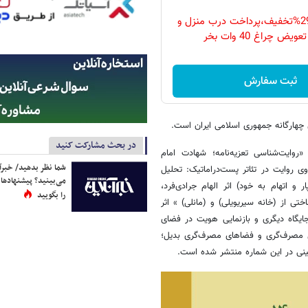
فقط امروز با 29%تخفیف،پرداخت درب منزل و
ویض چراغ 40 وات بخر
ثبت سفارش
چهارگانه جمهوری اسلامی ایران است.
در بحث مشارکت کنید
وایت‌شناسی تعزیه‌نامه؛ شهادت امام
شما نظر بدهید/ خبرآن
ی روایت در تئاتر پست‌دراماتیک: تحلیل
می‌بینید؟ پیشنهادها 
 و اتهام به خود) اثر الهام جرادی‌فرد،
را بگویید
تی از (خانه سیریویلی) و (مانلی) » اثر
ایگاه دیگری و بازنمایی هویت در فضای
ل مصرف‌گری و فضاهای مصرف‌گری بدیل؛
معینی در این شماره منتشر شده است.