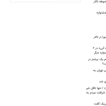
وطه تالار
جشنواره
 در تالار
نامزدی بهترین فیلم و بازیگری «دوچرخه آبی» در ۲
م یک بیشتر در
ت؟
ن تهران به
ری شد
 / تنها ناقل خبر
 شرافت مردم به
تبریک گفت