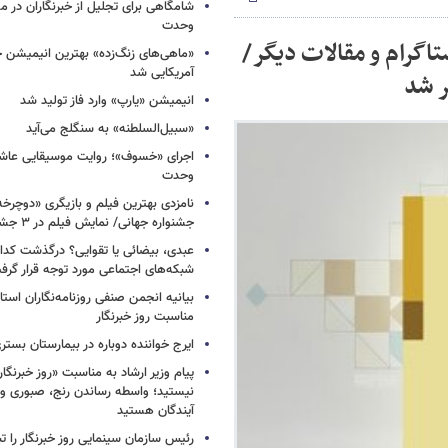
شامگاهی برای تجلیل از خبرنگاران در مح
وحدت
تاگرام و مقالات دیگر/
«ماهی‌های زنگ‌زده» بهترین انیمیشن 
آمریکایی شد
ر شد
انیمیشن «یارپ» وارد فاز تولید شد
«سبیل‌السلطنه» به سنگلج می‌آید
اجرای «خسوف»؛ روایت موسیقایی عاشورا
وحدت
جشنواره جهانی/ نمایش فیلم در ۳ جشنواره دیگر
عبدی، بیضائی یا تقوایی؟ درگذشت کدا
شبکه‌های اجتماعی مورد توجه قرار گرف
بیانیه انجمن صنفی روزنامه‌نگاران استا
مناسبت روز خبرنگار
ایرج خواننده دوباره در بیمارستان بست
پیام وزیر ارشاد به مناسبت «روز خبرنگار»
نیستید؛ واسطه رساندن رنج، صبوری و
آیندگان هستید
رئیس سازمان سینمایی روز خبرنگار را 