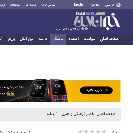
فارسی
العربية
English
تماس با ما
درباره ما
تبلیغات
آرشی
صفحه اصلی
سیاست
اقتصاد
فرهنگ
جامعه
بین‌الملل
ورزش
تا
صفحه اصلی
اخبار فرهنگی و هنری
رسانه
۱۸ اردیبهشت ۱۴۰۵ - ۰۹:۳۰
۰ نفر