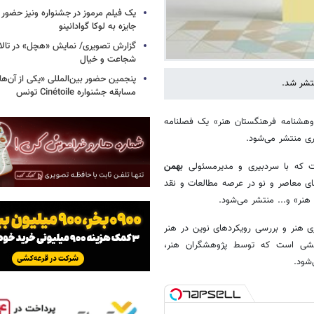
یک فیلم مرموز در جشنواره ونیز حضور د
جایزه به لوکا گوادانینو
گزارش تصویری/ نمایش «هچل» در تالار 
شجاعت و خیال
پنجمین حضور بین‌المللی «یکی از آن‌ه
مسابقه جشنواره Cinétoile تونس
ژوهشنامه فرهنگستان هنر» یک فصلنامه
ی منتشر می‌شود.
ت که با سردبیری و مدیرمسئولی
بهمن
ی معاصر و نو در عرصه مطالعات و نقد
نر» و... منتشر می‌شود.
ازی هنر و بررسی رویکردهای نوین در هنر
وهشی است که توسط پژوهشگران هنر،
شود.