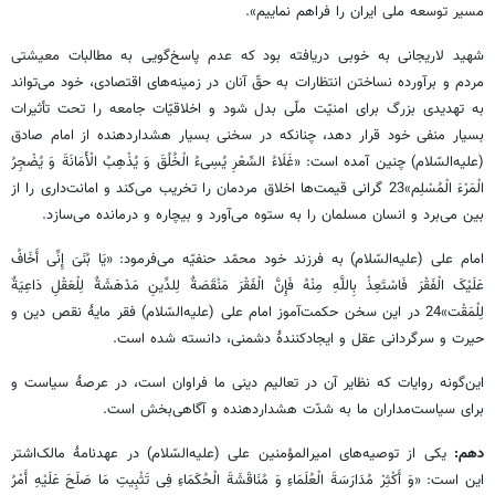
مسیر توسعه ملی ایران را فراهم نماییم».
شهید لاریجانی به خوبی دریافته بود که عدم پاسخ‌گویی به مطالبات معیشتی
مردم و برآورده نساختن انتظارات به حقّ آنان در زمینه‌های اقتصادی، خود می‌تواند
به تهدیدی بزرگ برای امنیّت ملّی بدل شود و اخلاقیّات جامعه را تحت تأثیرات
بسیار منفی خود قرار دهد، چنانکه در سخنی بسیار هشداردهنده از امام صادق
(علیه‌السّلام) چنین آمده است: «غَلَاءُ السِّعْرِ یُسِی‏ءُ الْخُلُقَ وَ یُذْهِبُ‏ الْأَمَانَةَ وَ یُضْجِرُ
الْمَرْءَ الْمُسْلِم‏»23 گرانی قیمت‌ها اخلاق مردمان را تخریب می‌کند و امانت‌داری را از
بین می‌برد و انسان مسلمان را به ستوه می‌آورد و بیچاره و درمانده می‌سازد.
امام علی (علیه‌السّلام) به فرزند خود محمّد حنفیّه می‌فرمود: «یَا بُنَیَ‏ إِنِّی‏ أَخَافُ‏
عَلَیْکَ‏ الْفَقْرَ فَاسْتَعِذْ بِاللَّهِ مِنْهُ فَإِنَّ الْفَقْرَ مَنْقَصَةٌ لِلدِّینِ مَدْهَشَةٌ لِلْعَقْلِ دَاعِیَةٌ
لِلْمَقْت»24 در این سخن حکمت‌آموز امام علی (علیه‌السّلام) فقر مایۀ نقص دین و
حیرت و سرگردانی عقل و ایجادکنندۀ دشمنی، دانسته شده است.
این‌گونه روایات که نظایر آن در تعالیم دینی ما فراوان است، در عرصۀ سیاست و
برای سیاست‌مداران ما به شدّت هشداردهنده و آگاهی‌بخش است.
دهم:
یکی از توصیه‌های امیرالمؤمنین علی (علیه‌السّلام) در عهدنامۀ مالک‌اشتر
این است: «وَ أَکْثِرْ مُدَارَسَةَ الْعُلَمَاءِ وَ مُنَاقَشَةَ الْحُکَمَاءِ فِی تَثْبِیتِ مَا صَلَحَ عَلَیْهِ أَمْرُ