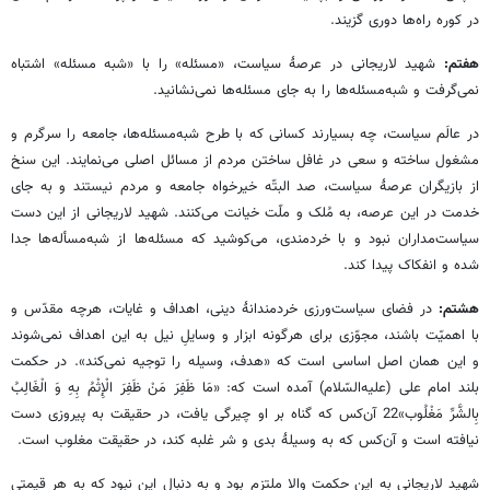
در کوره راه‌ها دوری گزیند.
هفتم:
شهید لاریجانی در عرصۀ سیاست، «مسئله» را با «شبه مسئله» اشتباه
نمی‌گرفت و شبه‌مسئله‌ها را به جای مسئله‌ها نمی‌نشانید.
در عالَم سیاست، چه بسیارند کسانی که با طرح شبه‌مسئله‌ها، جامعه را سرگرم و
مشغول ساخته و سعی در غافل ساختن مردم از مسائل اصلی می‌نمایند. این سنخ
از بازیگران عرصۀ سیاست، صد البتّه خیرخواه جامعه و مردم نیستند و به جای
خدمت در این عرصه، به مُلک و ملّت خیانت می‌کنند. شهید لاریجانی از این دست
سیاست‌مداران نبود و با خردمندی، می‌کوشید که مسئله‌ها از شبه‌مسأله‌ها جدا
شده و انفکاک پیدا کند.
هشتم:
در فضای سیاست‌ورزی خردمندانۀ دینی، اهداف و غایات، هرچه مقدّس و
با اهمیّت باشند، مجوّزی برای هرگونه ابزار و وسایلِ نیل به این اهداف نمی‌شوند
و این همان اصل اساسی است که «هدف، وسیله را توجیه نمی‌کند». در حکمت
بلند امام علی (علیه‌السّلام) آمده است که: «مَا ظَفِرَ مَنْ‏ ظَفِرَ الْإِثْمُ بِهِ وَ الْغَالِبُ
بِالشَّرِّ مَغْلُوب»22 آن‌کس که گناه بر او چیرگی یافت، در حقیقت به پیروزی دست
نیافته است و آن‌کس که به وسیلۀ بدی و شر غلبه کند، در حقیقت مغلوب است.
شهید لاریجانی به این حکمت والا ملتزم بود و به دنبال این نبود که به هر قیمتی