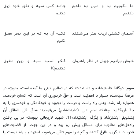
مـا نـگـویـیـم بـد و مـیـل بـه نـاحـق
جـامـه کـس سـیـه و دلـق خـود ازرق
نـکـنـیم
نـکـنیم
آســمــان کـشـتـی اربـاب هـنـر مـی‌شـکـنـد
تـکـیـه آن بـه کـه بـر ایـن بـحـر معلق
نکنیم
خــوش بــرانـیـم جـهـان در نـظـر راهـروان
فــکــر اسـب سـیـه و زیـن مـغـرق
نـکـنـیـم10
سوم:
دوگانۀ «استرشاد» و «استبداد» که در تعالیم دینی ما آمده است، به‌ویژه در
عرصۀ سیاست، بسیار با اهمیّت است و حقِّ خردورزی آن است که انسان خردمند،
همواره راه رشد، یعنی راه راست و درست را بجوید و خودکامگی و خودسری را به
جدّ فروگذارد. چنانکه امام علی (علیه‌السّلام) می‌فرماید: «حَقٌ‏ عَلَی‏ الْعَاقِلِ‏ أَنْ
یَسْتَدِیمَ الِاسْتِرْشَادَ وَ یَتْرُکَ الِاسْتِبْدَاد»11. شهید لاریجانی پیوسته در پی یافتن
راه‌حل‌های مطلوب برای مسائل پیش رو بود و در این جهت، از قضاوت‌های
نادرست دیگران، فارغ گشته و آنچه را مهم تلقّی می‌نمود، استهداء و راه درست را