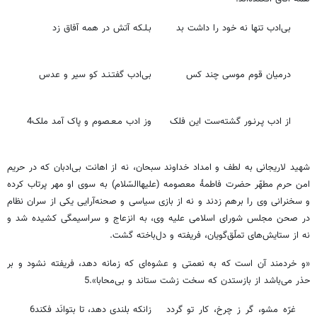
بی‌ادب تنها نه خود را داشت بد
بـلـکه آتش در همه آفاق زد
درمیان قوم موسی چند کس
بی‌ادب گفتـنـد کو سیر و عدس
از ادب پـرنـور گشته‌ست این فلک
وز ادب مـعـصوم و پاک آمد ملک4
شهید لاریجانی به لطف و امداد خداوند سبحان، نه از اهانت بی‌ادبان که در حریم
امن حرم مطهّر حضرت فاطمۀ معصومه (علیهاالسّلام) به سوی او مهر پرتاب کرده
و سخنرانی وی را برهم زدند و نه از بازی سیاسی و صحنه‌آرایی یکی از سران نظام
در صحن مجلس شورای اسلامی علیه وی، به انزعاج و سراسیمگی کشیده شد و
نه از ستایش‌های تملّق‌گویان، فریفته و دل‌باخته گشت.
«و خردمند آن است که به نعمتی و عشوه‌ای که زمانه دهد، فریفته نشود و بر
حذر می‌باشد از بازستدن که سخت زشت ستاند و بی‌محابا».5
غرّه مشو، گر ز چرخ، کار تو گردد
زانکه بلندی دهد، تا بتوانَد فکند6