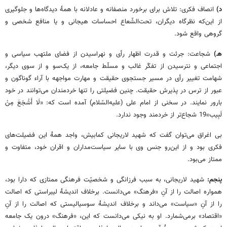
د)
انصاف فکری: تلاش برای برخورد منصفانه و عادلانه با همۀ دیدگاه‌ها و جلوگیری
از ‌این‌که نظرگاه دیگران، تحت‌الشّعاع احساسات هیجانی و یا منافع شخصی و
گروهی واقع شود.
هـ)
شجاعت: جرئت و قدرت اظهار رأی و نهراسیدن از فضای ملتهب سیاسی و
اجتماعی و نترسیدن از تفکّر غالب و مسلّط جامعه، از یک‌سو و از سوی دیگر،
شهامت تغییر رأی در مسیر جستجوی حقیقت و مهارت مواجهه با آراء گوناگون و
عبور از ترس در پذیرش حقیقت. چنین فضیلتی را تنها خردمندان می‌توانند در خود
بارور نمایند. در سخنی از امام علی (علیه‌السّلام) آمده است که: «لَا أَشْجَعَ مِنْ‏
لَبِیب»19 شجاع‌تر از خردمند وجود ندارد.
بی اغراق می‌توان گفت که شهید لاریجانی کمابیش، واجد همۀ این فضیلت‌های
فکری بود و از این‌رو جنس وی با سایر سیاست‌مداران و اقران خود، متفاوت و
ممتاز می‌بود.
پنجم:
شهید لاریجانی، به سبب فرزانگی و شخصیّت فرهنگی ممتازی که دارا بود،
همواره اصالت را از آنِ «فرهنگ» می‌دانست. برخلاف اندیشۀ لیبراستی که اصالت
را از آنِ «سیاست» می‌داند و برخلاف اندیشۀ سوسیالیستی که اصالت را از آنِ
«اقتصاد» برمی‌شمارد. او به نیکی می‌دانست که این، «فرهنگ» درون یک جامعه