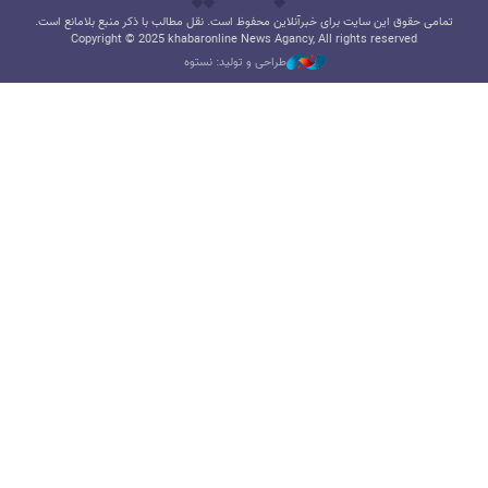
تمامی حقوق این سایت برای خبرآنلاین محفوظ است. نقل مطالب با ذکر منبع بلامانع است.
Copyright © 2025 khabaronline News Agancy, All rights reserved
طراحی و تولید: نستوه