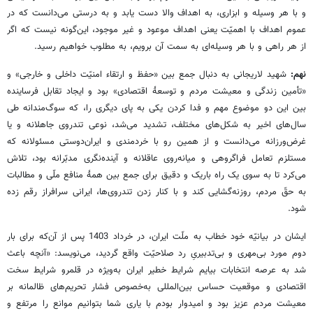
و با هر وسیله و ابزاری، به اهداف والا دست یابد و به درستی می‌دانست که در
عموم اهداف با اهمیّت یعنی اهداف موعود و غیر موجود، این‌گونه نیست که اگر
از هر راهی و با هر وسیله‌ای به سمت آن برویم، به مطلوب خواهیم رسید.
نهم:
شهید لاریجانی به دنبال جمع بین «حفظ و ارتقاء امنیّت داخلی و خارجی» و
«تأمین زندگی و معیشت مردم و توسعۀ اقتصادی» بود و ایجاد تقابل فرساینده
بین این دو موضوع مهم و فدا کردن یکی به پای دیگری را، که سوگ‌مندانه طی
سال‌های اخیر به شکل‌های مختلف، تشدید می‌شد، نوعی تندروی جاهلانه و یا
غرض‌ورزانه می‌دانست و از همین رو با خردمندی و ایران‌دوستی مسئولانه که
مستلزم تعامل فراگروهی و میانه‌روی عاقلانه و آینده‌نگری مدبّرانه بود، تلاش
می‌کرد تا به سوی یک راه باریک و دقیق برای جمع بین همۀ منافع ملّی و مطالبات
به حقّ مردم، روزنه‌گشایی کند و با کنار زدن تندروی‌ها، ایرانی سرافراز رقم زده
شود.
ایشان در بیانیّه خود خطاب به ملّت ایران، در خرداد 1403 پس از آن‌که برای بار
دوم مورد بی‌مهری و بی‌تدبیریِ رد صلاحیّت واقع گردید، می‌نویسد: «آنچه باعث
شد به عرصه انتخابات بیایم شرایط خطیر ایران به‌ویژه در قلمرو شرایط سخت
اقتصادی و موقعیت حساس بین‌المللی ‌به‌خصوص فشار تحریم‌های ظالمانه بر
معیشت مردم عزیز بود و امیدوار بودم با یاری شما بتوانیم موانع را مرتفع و