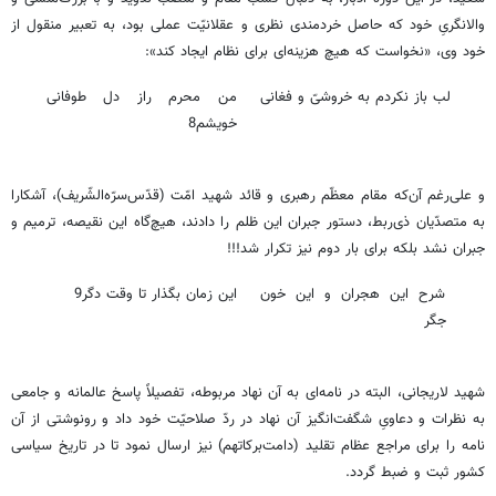
والانگریِ خود که حاصل خردمندی نظری و عقلانیّت عملی بود، به تعبیر منقول از
خود وی، «نخواست که هیچ هزینه‌ای برای نظام ایجاد کند»:
لب باز نکردم به خروشیّ و فغانی
من محرم راز دل طوفانی
خویشم8
و علی‌رغم آن‌که مقام معظّم رهبری و قائد شهید امّت (قدّس‌سرّه‌الشّریف)، آشکارا
به متصدّیان ذی‌ربط، دستور جبران این ظلم را دادند، هیچ‌گاه این نقیصه، ترمیم و
جبران نشد بلکه برای بار دوم نیز تکرار شد!!!
شرح این هجران و این خون
این زمان بگذار تا وقت دگر9
جگر
شهید لاریجانی، البته در نامه‌ای به آن نهاد مربوطه، تفصیلاً پاسخ عالمانه و جامعی
به نظرات و دعاویِ شگفت‌انگیز آن نهاد در ردّ صلاحیّت خود داد و رونوشتی از آن
نامه را برای مراجع عظام تقلید (دامت‌برکاتهم) نیز ارسال نمود تا در تاریخ سیاسی
کشور ثبت و ضبط گردد.