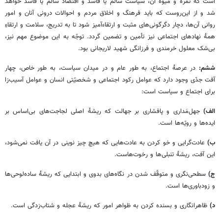
است که ثمره و میوۀ آن، سیاست سالم یا فاسد و اقتصاد سالم یا فاسد خواهد
شد و از این‌روست که باید فرهنگ و اخلاق مردم و احوالات درونی آنان و امور
روانی آن‌ها، دچار دگرگونی‌های مثبت و ارتقاءآمیز شود تا به تدریج، سلامت و ارتقاءِ
همۀ نهادهای اجتماعی نیز تأمین و تضمین گردد. توجّه به این موضوع مهم نیز،
بی‌شک معلول خرمندی و فرزانگی شهید لاریجانی بود.
ششم:
در عرصۀ اجتماع، به طور عام و در میدان سیاست، به طور خاص، چهار
آفت جدّی وجود دارد که عوامل رکود اجتماعی و شخصیّتی انسان و عوامل آسیب‌زا
برای اجتماع و سیاست است:
الف)
جهل‌مَداری و پافشاری بر جهالت که ریشۀ اصلی لجاجت‌های بی‌اساس بر
ایده‌ها و رویّه‌ها است.
ب)
عادت‌گرایی و خو کردن به عادت‌هایی که هیچ چیز نوینی در آن یافت نمی‌شود،
این آفت، ریشۀ تنبلی‌ها و رخوت‌هاست.
ج)
سطحی‌نگری و متوقّف شدن در نگاه‌های بدوی و ابتدایی که ریشۀ ساده‌لوحی‌ها
و زودباوری‌ها است.
د)
ظاهرانگاری و بسنده کردن به ظواهر امور که ریشۀ عجله و شتاب‌زدگی است.