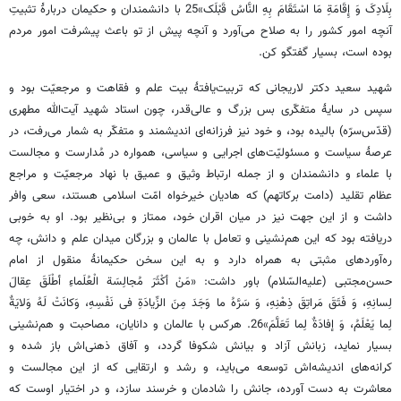
بِلَادِکَ وَ إِقَامَةِ مَا اسْتَقَامَ بِهِ النَّاسُ قَبْلَک»25 با دانشمندان و حکیمان دربارۀ تثبیتِ
آنچه امور کشور را به صلاح می‌آورد و آنچه پیش از تو باعث پیشرفت امور مردم
بوده است، بسیار گفتگو کن.
شهید سعید دکتر لاریجانی که تربیت‌یافتۀ بیت علم و فقاهت و مرجعیّت بود و
سپس در سایۀ متفکّری بس بزرگ و عالی‌قدر، چون استاد شهید آیت‌الله مطهری
(قدّس‌سرّه) بالیده بود، و خود نیز فرزانه‌ای اندیشمند و متفکّر به شمار می‌رفت، در
عرصۀ سیاست و مسئولیّت‌های اجرایی و سیاسی، همواره در مُدارست و مجالست
با علماء و دانشمندان و از جمله ارتباط وثیق و عمیق با نهاد مرجعیّت و مراجع
عظام تقلید (دامت برکاتهم) که هادیان خیرخواه امّت اسلامی هستند، سعی وافر
داشت و از این جهت نیز در میان اقران خود، ممتاز و بی‌نظیر بود. او به خوبی
دریافته بود که این هم‌نشینی و تعامل با عالمان و بزرگان میدان علم و دانش، چه
ره‌آوردهای مثبتی به همراه دارد و به این سخن حکیمانۀ منقول از امام
حسن‌مجتبی (علیه‌السّلام) باور داشت: «مَنْ أکْثَرَ مُجالِسَة الْعُلَماءِ أطْلَقَ عِقالَ
لِسانِهِ، وَ فَتَقَ مَراتِقَ ذِهْنِهِ، وَ سَرَّهُ ما وَجَدَ مِنَ الزِّیادَةِ فی نَفْسِهِ، وَکانَتْ لَهُ وَلایَةٌ
لِما یَعْلَمُ، وَ إفادَةٌ لِما تَعَلَّمَ»26. هرکس با عالمان و دانایان، مصاحبت و هم‌نشینی
بسیار نماید، زبانش آزاد و بیانش شکوفا گردد، و آفاق ذهنی‌اش باز شده و
کرانه‌های اندیشه‌اش توسعه می‌باید، و رشد و ارتقایی که از این مجالست و
معاشرت به دست آورده، جانش را شادمان و خرسند سازد، و در اختیار اوست که