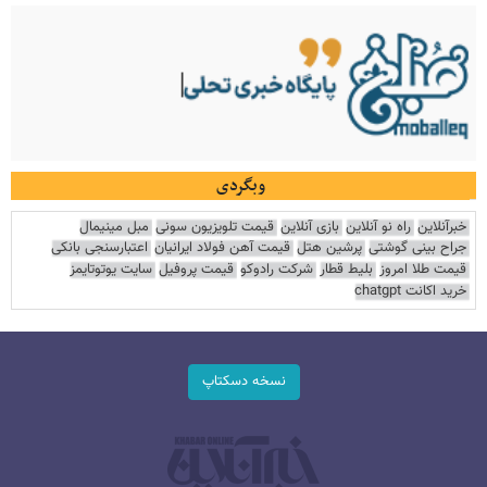
وبگردی
خبرآنلاین
راه نو آنلاین
بازی آنلاین
قیمت تلویزیون سونی
مبل مینیمال
جراح بینی گوشتی
پرشین هتل
قیمت آهن فولاد ایرانیان
اعتبارسنجی بانکی
قیمت طلا امروز
بلیط قطار
شرکت رادوکو
قیمت پروفیل
سایت یوتوتایمز
خرید اکانت chatgpt
نسخه دسکتاپ