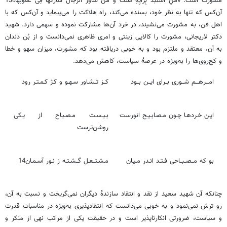
مشورت است: «مَنِ‏ اسْتَبَدَّ بِرَأْیِهِ هَلَکَ وَ مَنْ شَاوَرَ الرِّجَالَ شَارَکَهَا فِی عُقُولِهَا»13
آن‌کس که تنها به نظر خود، بسنده می‌کند، راه هلاکت را می‌پیماید و آن‌کس که با
اهل فن، به مشورت می‌نشیند، در خرد آن‌ها مشارکت نموده و سهمی دارد. شهید
دکتر لاریجانی، مشورت را کالایی زینتی و امری ظاهری نمی‌دانست و از بُن دندان
به آن، معتقد و ملتزم بود و به خوبی دریافته بود که مشورت، میزان سهو و خطا
و کج‌روی‌ها را به‌ویژه در عرصۀ سیاست، کاهش می‌دهد.
امـــرهـــم شــوری بــرای ایــن بــود
کــز تــشـاور سـهـو و کـژ کـمـتـر رود
ایـن خـردهـا چـون مـصـابـیـح انورست
بـیـسـت مـصـبـاح از یـکی
روشن‌ترست
بو که مــصــبــاحی فـتـد انـدر مـیـان
مـشـتــعـل گــشـتـه ز نـور آسـمـان14
چنانکه آن شهید سعید از نقد و انتقاد سازندۀ دیگران نمی‌گریخت و نسبت به آن،
رو ترش نمی‌نمود و به خوبی می‌دانست که انتقادپذیری به‌ویژه در مناسبات قدرت
و سیاست، ضرورتی انکارناپذیر است و در حقیقت یکی از مراتب نهی از منکر و