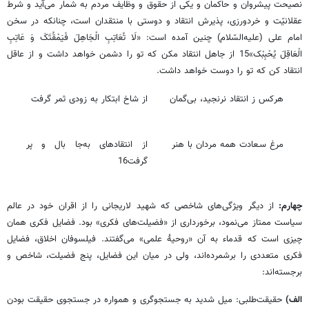
نصیحت پیشروان و حاکمان و یکی از حقوق و وظایف مردم به شمار می‌آید و شرط
عقلانیّت و خردورزی، پذیرش انتقاد و دوستی با منتقدان است، چنانکه در سخن
امام علی (علیه‌السّلام) چنین آمده است: «لَا تُعَاتِبِ الْجَاهِلَ فَیَمْقُتَکَ وَ عَاتِبِ‏
الْعَاقِلَ‏ یُحْبِبْک»15 از جاهل انتقاد مکن که تو را دشمن خواهد داشت و از عاقل
انتقاد کن که تو را دوست خواهد داشت.
هرکس ز انتقاد نرنجید، بی‌گمان
از شاخ ابتکار به زودی ثمر گرفت
مرغ سـعادت همه مردان با هنر
از انتقادهای به‌جا بال و پر
گرفت16
چهارم:
از دیگر ویژگی‌های شاخصی که شهید لاریجانی را از اقران خود در عالم
سیاست ممتاز می‌نمود، برخورداری از «فضیلت‌های فکری» بود. فضایل فکری همان
چیزی است که قدماء به آن «روحیۀ علمی» می‌گفتند. فیلسوفان اخلاق، فضایل
فکری متعددی را برشمرده‌اند، ولی در میان این فضایل، پنج فضیلت، شاخص و
برجسته‌اند:
الف)
حقیقت‌طلبی: میل شدید به جستجوگری و همواره در جستجوی حقیقت بودن