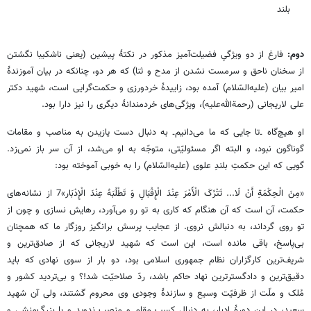
بلند
دوم:
فارغ از دو ویژگیِ فضیلت‌آمیز مذکور در نکتۀ پیشین (یعنی ناشکیبا نگشتن
از سخنان ناحق و سرمست نشدن از مدح و ثنا) که هر دو، چنانکه در بیان آموزندۀ
امیر بیان (علیه‌السّلام) آمده بود، زاییدۀ خردورزی و حکمت‌گرایی است، شهید دکتر
علی لاریجانی (رحمة‌الله‌علیه)، ویژگی‌های خردمندانۀ دیگری را نیز دارا بود.
او هیچ‌گاه ۔تا جایی که ما می‌دانیم۔ به دنبال دست یازیدن به مناصب و مقامات
گوناگون نبود، و البته اگر مسئولیّتی، متوجّه به او می‌شد، از آن سر باز نمی‌زد.
گویی که این حکمتِ بلندِ علوی (علیه‌السّلام) را به خوبی آموخته بود:
«مِنَ الْحِکْمَةِ أَنْ لَا... تَتْرُکَ الْأَمْرَ عِنْدَ الْإِقْبَالِ‏ وَ تَطْلُبَهُ عِنْدَ الْإِدْبَار»7 از نشانه‌های
حکمت، آن است که آن هنگام که کاری به تو رو می‌آورد، رهایش نسازی و چون از
تو روی گرداند، به دنبالش نروی. از عجایب پرسش برانگیز روزگار ما که همچنان
بی‌پاسخ، باقی مانده است، این است که شهید لاریجانی که از صادق‌ترین و
شریف‌ترین کارگزاران نظام جمهوری اسلامی بود، دو بار از سوی نهادی که باید
دقیق‌ترین و دادگسترترین نهاد حاکم باشد، ردّ صلاحیّت شد!؟ و بی‌تردید کشور و
مُلک و ملّت از ظرفیّت وسیع و سازندۀ وجودی وی محروم گشتند، ولی آن شهید
سعید، در این دورۀ ادبار، به دنبال کسب مقام و منصب ندوید و با بزرگ‌منشی و