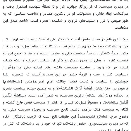
در میدان سیاست، که از روزگار جوانی، آغاز و تا لحظۀ شهادت، استمرار یافت و
سرگذشت ایفاءِ نقش و مسئولیّت او در بالاترین مصادر و مناصب سیاسی، که به
طور طبیعی با فراز و نشیب‌های فراوان و شکننده، همراه است، شاهدِ صدقِ این
مدّعاست.
سخن این قلم در مجال حاضر، آنست که دکتر علی لاریجانی، سیاست‌مداری از تبار
خرد و عقلانیّت بود؛ «خردورزی در مقام نظر و عقلانیّت در مقام عمل»؛ و این، نیاز
حتمیِ همۀ کنشگران عرصۀ سیاست دینی و اسلامی است، و دریغا که جمع این دو
فضیلت نظری و عملی در میان عاملان و کاگزاران سیاسی، دیریاب و بلکه کمیاب
است، چرا که ورود در ساحت «سیاست مُلک»، بنابر تعالیم دینی ما، مؤخّر از
«سیاست نفس» است و لازمۀ حضور در این میدان، آنست که شخص، ابتدا
خویشتن را سیاست و تربیت نماید، چنانکه امام امیرالمؤمنین (علیه‌السّلام)
فرموده‌اند: «مَنْ‏ سَاسَ‏ نَفْسَهُ‏ أَدْرَکَ السِّیَاسَةَ»2 و به همین جهت، سیاستِ نفس،
در دیدگاه مولا (علیه‌السّلام) برترینِ سیاست، به شمار آمده است: «سِیَاسَةُ النَّفْسِ
أَفْضَلُ‏ سِیَاسَة»3. و معمولاً قلیل‌اند کسانی که ابتدا از سیاست نفس فارغ گشته و
آنگاه به سیاست مُلک درآمده باشند. تاریخ سیاست و به‌ویژه سیاست دینی، به
وضوح هرچه تمام‌تر، نشان‌دهندۀ این حقیقت تلخ است که تربیت نایافتگان، آنگاه
که در میدان سیاست‌ورزی، حضور یافته‌اند، تنها نه خود را بد داشته‌اند که آتش در
همۀ آفاق افکنده‌اند: