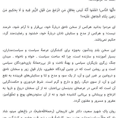
«أَیُّهَا النَّاس! اعْلَمُوا أَنَّهُ لَیْسَ‏ بِعَاقِلٍ‏ مَنِ‏ انْزَعَجَ مِنْ قَوْلِ الزُّورِ فِیهِ وَ لَا بِحَکِیمٍ مَنْ
رَضِیَ بِثَنَاءِ الْجَاهِلِ عَلَیْه»1
ای مردم! بدانید هرکس از سخن ناحق دربارۀ خود، بی‌قرار و نا آرام شود، خرمند
نیست؛ و هرکس از مدح و ستایش نادان دربارۀ خود، خشنود و رضایت‌مند گرد،
حکیم نمی‌باشد.
این سخنِ بلندِ پندآموز، به‌ویژه برای کنشگران عرصۀ سیاست و سیاست‌مداران،
بسیار آموزنده و سازنده است، چرا که ساحت سیاست ۔ خواه و ناخواه ۔ میدان
جنگ زرگری بازیگران سیاسی و پهنۀ تاخت و تاز بی‌رحمانۀ بازی‌خوردگان سیاسی
است و پر روشن است که در چنین آوردگاه خطیری، بازار قولِ زور و سخنان ناحق
و دروغین بر ضرر این و آن، از یک سو، و مدح و ثنا و ستایش‌های فریبنده به نفع
این و آن، از سوی دیگر، رایج و دارج و گرم است. شرطِ خردورزی و حکمت‌گرایی
آن است که آدمی در عرصه‌ای بدینسان بی‌اعتبار، نه از آن سخنان دروغ و ناروا به
انزعاج و پریشانی و بی‌تابی کشیده شود و نه از آن ستودن‌های پوچ و تملّق‌آمیز،
مغرور و مسرور و مفتون گردد.
روان پاکِ شهیدِ سعید، دکتر علی لاریجانی (رحمة‌الله‌علیه)، در باغ‌های مینو، شاد
باد که حقّاً سیاست‌مداری چنین بود. کارنامۀ قریب نیم قرن حضور و کنشگری وی