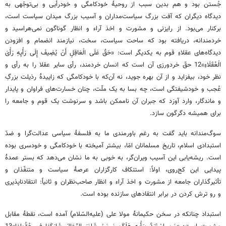
جُستن بود و هم بدین سبب از روحیۀ خودکامگی و خودرأیی و بی‌توجّهی به
دیدگاه دیگران که آفت بزرگ سیاست‌مداران و آسیب بزرگ میدان سیاست است،
برکنار می‌بود. از رایزنی و مشورت و اخذ آراء و انظار گوناگون نمی‌هراسید و
خردمندانه، دریافته بود که ساحت سیاست، سخت، نیازمند انضمام و افزودن
دیدگاه‌های عقلاءِ قوم به یکدیگر است: «حَقٌ‏ عَلَی‏ الْعَاقِلِ‏ أَنْ یُضِیفَ إِلَی رَأْیِهِ رَأْیَ
الْعُقَلَاءِ»12 حقّ خردورزی آن است که انسان خردمند، رأی سایر عقلا را به رأی و
نظر خود، بیفزاید و از آن بهره جوید، نه آن‌که با خودکامگی که زاییدۀ رذیلت بزرگِ
عُجب و خودشیفتگی است، چه بسا به یک ملّت، چنان خسارت‌های فراوان و پایدار
و ماندگار، وارد آورَد که جبران آن ناممکن باشد و سرنوشت یک قوم و جامعه را
برای همیشه دگرگون سازد.
سوگ‌مندانه باید گفت به رغم باورمندی ما به فلسفۀ سیاسی عدالت‌گرا و ضدّ
استبدادی اسلام، تاریخ مسلمانان امّا، بیشتر آمیخته با خودکامگی و خودسری بوده
است. ریشه‌یابی این آسیب ویران‌گر، به خوبی به ما نشان می‌دهد که بستر عمدۀ
پیدایی این کج‌روی، اولاً: استنکاف کارگزاران عرصۀ سیاست و متنفّذان و
تأثیرگذاران جامعه از مشورت و اخذ آراء و انظار صاحب‌نظران و ثانیاً: انتقادناپذیری
و رو ترش کردن در برابر انتقادهای سازنده بوده است.
استبداد چنانکه در سخن حکیمانۀ مولا علی (علیه‌السّلام) آمده است، نقطۀ مقابل