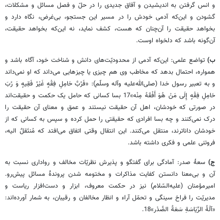
و انس گرفتن به اندیشیدن و آفاق جدیدی را در حلّ و فصل مسائل و مشکلات،
گشودن و ‌این‌که آدمی خودش را در مسیر این جستجو، بی‌غرض، نگاه دارد و
بخواهد حقیقت را آن‌چنان که هست، کشف نماید، نه ‌این‌که بخواهد حقیقت،
آن‌گونه باشد که دلخواه اوست.
ب)
تواضع علمی: ‌این‌که آدمی از محدودیّت‌های دانش و شناخت خود، آگاه باشد و
همواره، احتمال بدهد که مخاطب وی هم چیزی یا چیزهایی می‌داند که او نمی‌داند
و به تعبیر رسول خدا (صلی‌الله‌علیه وآله وسلّم): «فَرُبَّ حَامِلِ فِقْهٍ غَیْرُ فَقِیهٍ وَ رُبَ‏
حَامِلِ‏ فِقْهٍ‏ إِلَی مَنْ هُوَ أَفْقَهُ مِنْه»17 بسا کسانی که حامل یک حکمت و حقیقت‌اند
در صورتی که خودشان، اهل آن حقیقت نیستند و عمق و معنای آن حقیقت را
درک نمی‌کنند و چه بسا افرادی که حقیقتی را حمل کرده و سپس به کسانی که از
خودشان داناترند، منتقل می‌کنند. این انتقال وقتی اتفاق می‌افتد که مُنتَقلٌ الیه،
فروتنی علمی و فکری داشته باشد.
ج)
سعۀ صدر: آمادگی برای گفتگو و پذیرش نظریّات مخالف و رواداری نسبت به
آن و بی‌معنا دانستن کفایت مذاکرات و مختومه شدن پروندۀ مسائل پیش‌رو.
امیرمؤمنان (علیه‌السّلام) نیز در حکمت معروف، ابزار و دست‌افزار ریاست و
مدیریّت را فراخ سینگی و تحمّل آراء و انظار مخالفان و رقیبان، به شمار آورده‌اند:
«آلَةُ الرِّیَاسَةِ سَعَةُ الصَّدْر»18.