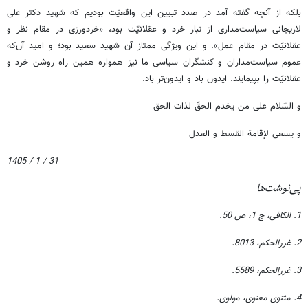
بلکه از آنچه گفته آمد در صدد تبیین این واقعیّت بودیم که شهید دکتر علی
لاریجانی سیاست‌مداری از تبار خرد و عقلانیّت بود، «خردورزی در مقام نظر و
عقلانیّت در مقام عمل». و این ویژگی ممتاز آن شهید سعید بود؛ و امید آن‌که
عموم سیاست‌مداران و کنشگران سیاسی ما نیز همواره همین راه روشن خرد و
عقلانیّت را بپیمایند. ایدون باد و ایدون‌تر باد.
و السّلام علی من‏ یخدم‏ الحقّ‏ لذات الحق
و یسعی لإقامة القسط و العدل
31 / 1 / 1405
پی‌نوشت‌ها
1. الکافی، ج 1، ص 50.
2. غررالحکم، 8013.
3. غررالحکم، 5589.
4. مثنوی معنوی، مولوی.