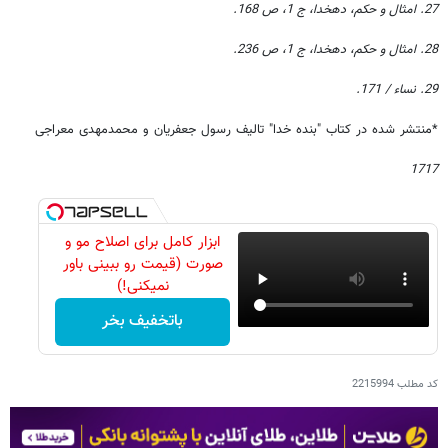
27. امثال و حکم، دهخدا، ج 1، ص 168.
28. امثال و حکم، دهخدا، ج 1، ص 236.
29. نساء / 171.
*منتشر شده در کتاب "بنده خدا" تالیف رسول جعفریان و محمدمهدی معراجی
1717
ابزار کامل برای اصلاح مو و
صورت (قیمت رو ببینی باور
نمیکنی!)
باتخفیف بخر
کد مطلب
2215994