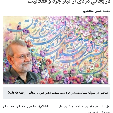
لاریجانی مردی از تبار خِرد و عقلانیّت
محمد حسن مظاهری
سخنی در سوگ سیاست‌مدار خردمند، شهید دکتر علی لاریجانی (رحمة‌الله‌علیه)
اول:
از امیرمؤمنان و امام متّقیان علی (علیه‌السّلام)، حکمتی ماندگار، به یادگار
است که فرموده‌اند: