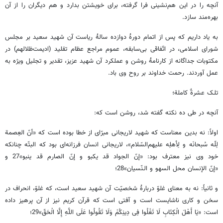
آنچه را در این هم‌نشینی فرا گرفته، برای خویشتن بدارد و هم دیگران را از آن
بهره‌مند سازد.
به یاد داریم که پس از اتمام دورۀ دوازده سالۀ ریاست آن شهید سعید بر مجلس
شورای اسلامی، در اتّفاقی بی‌سابقه، عموم مراجع عظام تقلید (ادیمت‌ظلالهم) در
مکتوبات جداگانه از کارنامۀ روشن و عملکرد آن شهید عزیز، تقدیر و تجلیل ویژه به
عمل آوردند. رحمت خداوند بر روح وی باد.
تلـک عشرةٌ کاملة؛
آنچه در طی ده نکته گفته شد، روشن است که:
اولاً: نه بدین معناست که شهید لاریجانی مبرّای از خطا بوده است که «أنّ العِصمة
لِلّه سُبحانَه و لِأهلِه علیهم‌السّلام»، لاریجانی انسان فرزانه‌ای بود که البتّه چنانکه
خود وی نیز معترف بود: «إنّ الجواد قد یکبو و إنّ الصارم قد ینبو»27 و
«إنّ الإنسان محل السهو و الـنّسیان»28؛
و ثانیاً‌: نه به معنای غلوّ دربارۀ شخصیّت آن شهید سعید است، که غلوّ، انحراف در
سخن و کاری ناشایست است و آفتی است که قرآن کریم نیز از آن پرهیز داده
است: «یَا أَهْلَ الْکِتَابِ لَا تَغْلُوا فِی دِینِکُمْ وَلَا تَقُولُوا عَلَی اللَّهِ إِلَّا الْحَقّ»29؛