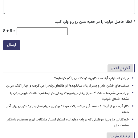
*
لطفا حاصل عبارت را در جعبه متن روبرو وارد کنید
8 + 8 =
ارسال
آخرین اخبار
چرا در اضطرابِ آینده، «اکنونِ» کودکانمان را گم کرده‌ایم؟
سرقت‌های خشن مادر و پسر از زنان سالخورده/ او طلاهای زنان را می گرفت و آنها را کتک می زد
چرا بعضی شب‌ها ساعت ۳ صبح بیدار می‌شویم؟/ بیداری در نیمه‌شب؛ عادت طبیعی بدن یا
نشانه اختلال خواب؟
کنار آب، دور از گرما؛ ۶ مقصد آبی در تعطیلات مرداد/ بهترین دریاچه‌های نزدیک تهران برای آخر
هفته
خودکفایی دارویی؛ موفقیتی که بر پایه‌ «واردات» استوار است/ مشکلات ارزی همچنان دامنگیر
صنعت دارو
پربیننده‌ترین