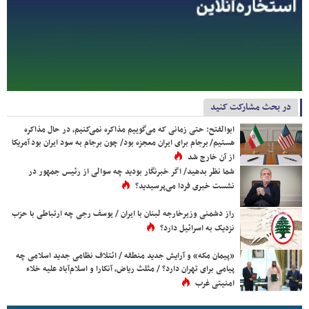
در بحث مشارکت کنید
ابوالفتح: حتی زمانی که می‌گوییم مذاکره نمی‌کنیم، در حال مذاکره
هستیم/ برجام برای ایران معجزه بود/ چون برجام به سود ایران بود آمریکا
از آن خارج شد
شما نظر بدهید/ اگر خبرنگار بودید چه سوالی از رئیس جمهور در
نشست خبری فردا می‌پرسیدید؟
راز دشمنی وزیرخارجه لبنان با ایران / یوسف رجی چه ارتباطی با حزب
نزدیک به اسرائیل دارد؟
«پیمان مکه» و آرایش جدید منطقه / ائتلاف نظامی جدید اسلامی چه
پیامی برای تهران دارد؟ / مثلث ریاض، آنکارا و اسلام‌آباد علیه خلاء
امنیتی غرب