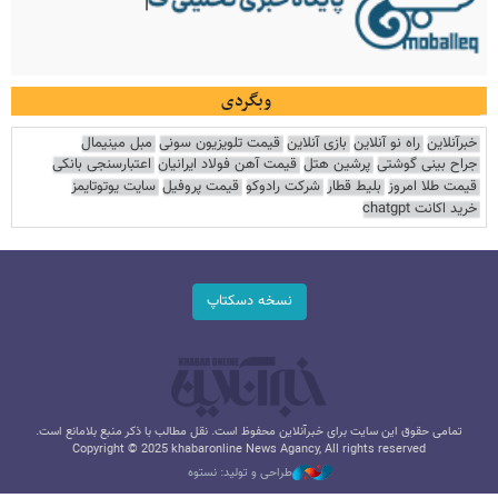
وبگردی
خبرآنلاین
راه نو آنلاین
بازی آنلاین
قیمت تلویزیون سونی
مبل مینیمال
جراح بینی گوشتی
پرشین هتل
قیمت آهن فولاد ایرانیان
اعتبارسنجی بانکی
قیمت طلا امروز
بلیط قطار
شرکت رادوکو
قیمت پروفیل
سایت یوتوتایمز
خرید اکانت chatgpt
نسخه دسکتاپ
تمامی حقوق این سایت برای خبرآنلاین محفوظ است. نقل مطالب با ذکر منبع بلامانع است.
Copyright © 2025 khabaronline News Agancy, All rights reserved
طراحی و تولید: نستوه