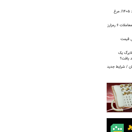
قیمت جدید گوشت مرغ امروز ۱۵ مرداد ۱۴۰۵/ مرغ
آخرین وضعیت بازار رمزارزها در جهان/ معاملات ۶ رمزارز
دول قیمت
لابرگ یک
د یافت؟
ان / شرایط جدید