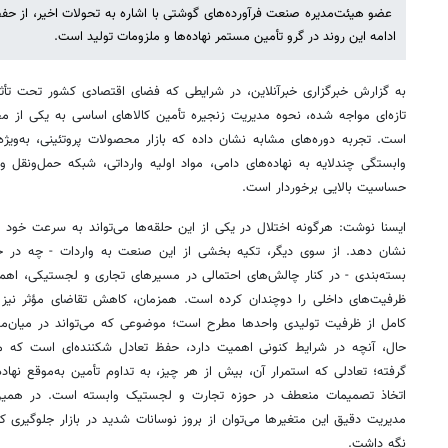
عضو هیئت‌مدیره صنعت فرآورده‌های گوشتی با اشاره به تحولات اخیر، از حفظ
ادامه این روند در گرو تأمین مستمر نهاده‌ها و ملزومات تولید است.
به گزارش خبرگزاری خبرآنلاین، در شرایطی که فضای اقتصادی کشور تحت تأث
تازه‌ای مواجه شده، نحوه مدیریت زنجیره تأمین کالاهای اساسی به یکی از 
است. تجربه دوره‌های مشابه نشان داده که بازار محصولات پروتئینی، به‌ویژ
وابستگی چندلایه به نهاده‌های دامی، مواد اولیه وارداتی، شبکه حمل‌ونقل
حساسیت بالایی برخوردار است.
ایسنا نوشت: هرگونه اختلال در یکی از این حلقه‌ها می‌تواند به سرعت خود 
نشان دهد. از سوی دیگر، تکیه بخشی از این صنعت به واردات - چه در حوزه
بسته‌بندی - در کنار چالش‌های احتمالی در مسیرهای تجاری و لجستیکی، اهم
ظرفیت‌های داخلی را دوچندان کرده است. همزمان، کاهش تقاضای مؤثر نیز به 
کامل از ظرفیت تولیدی واحدها مطرح است؛ موضوعی که می‌تواند در میان‌مدت ب
حال، آنچه در شرایط کنونی اهمیت دارد، حفظ تعادل شکننده‌ای است که م
گرفته؛ تعادلی که استمرار آن، بیش از هر چیز، به تداوم تأمین به‌موقع نهاده‌
اتخاذ تصمیمات منعطف در حوزه تجارت و لجستیک وابسته است. در همین 
مدیریت دقیق این متغیرها می‌توان از بروز نوسانات شدید در بازار جلوگیری ک
نگه داشت.