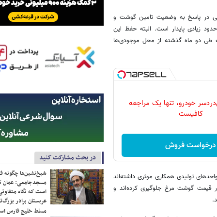
ی
در پاسخ به وضعیت تامین گوشت و
ود زیادی پایدار است. البته حفظ این
که طی دو ماه گذشته از محل موجودی‌ها
دردسر خودرو، تنها یک مراجعه
کافیست
درخواست فروش
در بحث مشارکت کنید
شیخ‌نشین‌ها چگونه فک
حدهای تولیدی همکاری موثری داشته‌اند
مسجدجامعی: عمان تن
ر قیمت گوشت مرغ جلوگیری کرده‌اند و
است که نگاه متفاوتی 
.
عربستان برادر بزرگ‌
مسلط خلیج فارس ا