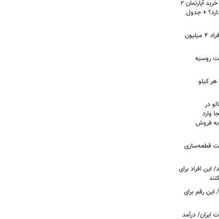
لیست قیمت خرید مسکن در نازی‌آباد/ خرید آپارتمان ۲
دارد؟ + جدول
سرپرستان خانوار بخوانند/ حساب این افراد ۴ میلیون
فت روسیه
هر کیلو
لو در
ا وارد
 به فروش
عت قطعه‌سازی
این افراد برای
 این رقم برای
 ایران/ درآمد