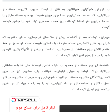
به گزارش خبرگزاری خبرآنلاین به نقل از ایسنا،‌ «دیوید اتنبرو»، مستندساز
بریتانیایی، که دهه‌ها معتبرترین صدا برای جهان طبیعت بوده و مستندهایش را
صدها میلیون نفر تماشا کرده‌اند، روز جمعه صدمین تولد خود را جشن خواهد
گرفت.
«رویترز» نوشت، بعد از گذشت، بیش از ۷۰ سال فیلم‌سازی، صدای «اتنبرو»‌ که
خیلی زود قابل تشخیص است، مترادف با داستان طبیعت است. او هنوز در خط
مقدم تلاش‌ برای محافظت از محیط زیست است و برخی از تأثیرگذارترین کارهای
خود را در سال‌های اخیر تولید کرده است.
علاقه‌مندان این مستندساز محدود به طیف خاصی نیست؛‌ حتی خانواده سلطنتی
بریتانیا، باراک اوباما و «بیلی آیلیش»، خواننده پاپ مشهور نیز در میان
تحسین‌کنندگان «اتنبرو» هستند. جذابیت، شوخ‌طبعی و صمیمیت «اتنبرو»، در کنار
عمق دانش و استعدادش در داستان‌گویی، او را به یک سوپراستار در دنیای
برنامه‌سازی تبدیل کرده است.
ابزار کامل برای اصلاح مو و