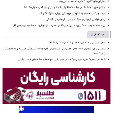
نمایش‌های کشور، ٢ شب به صحنه نمی‌روند
از اتاق خبر تا خط مقدم مرگ؛ خبرنگارانی که خود تیتر اول اخبار جهان شدند!
بیست‌ویکمین جشنواره نمایش عروسکی تهران-مبارک آغاز شد
پایان فیلمبرداری «پدر سنگ»/ روایتی از زخم‌های کودکی
پیام محمدمهدی عسگرپور، مدیرعامل خانه‌ی هنرمندان ایران، به مناسبت روز خبرنگار
پربیننده‌ترین
کامرون پس از ۲۱ سال به فکر واگذاری «آواتار» افتاد
سوسن پرور: تلویزیون به جای اهالی‌اش، مستاجرانی آورد که نه دلسوزش هستند و نه تعصبش
را می‌کشند
شما نظر بدهید/ خبرآنلاین را چگونه می‌بینید؟ پیشنهادها و انتقادهای خود را بگویید