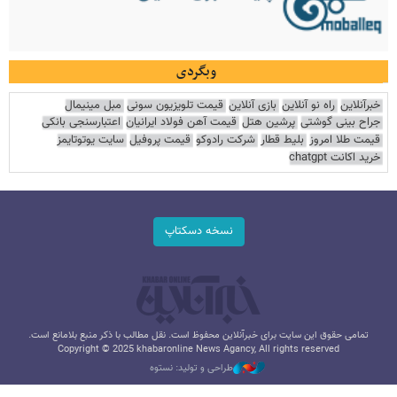
وبگردی
خبرآنلاین
راه نو آنلاین
بازی آنلاین
قیمت تلویزیون سونی
مبل مینیمال
جراح بینی گوشتی
پرشین هتل
قیمت آهن فولاد ایرانیان
اعتبارسنجی بانکی
قیمت طلا امروز
بلیط قطار
شرکت رادوکو
قیمت پروفیل
سایت یوتوتایمز
خرید اکانت chatgpt
نسخه دسکتاپ
تمامی حقوق این سایت برای خبرآنلاین محفوظ است. نقل مطالب با ذکر منبع بلامانع است.
Copyright © 2025 khabaronline News Agancy, All rights reserved
طراحی و تولید: نستوه