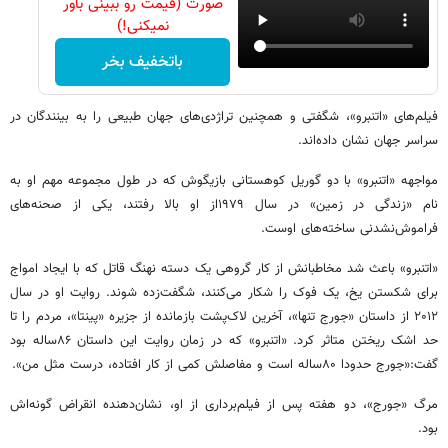
صورت (قیمت رو ببینی باور
نمیکنی!)
باتخفیف بخر
فیلم‌های «اتنبرو»، شگفتی و همچنین تراژدی‌های جهان طبیعی را به بینندگان در
سراسر جهان نشان داده‌اند.
مواجهه «اتنبرو» با دو گوریل کوهستانی بازیگوش که در طول مجموعه مهم او به
نام «زندگی در زمین» در سال ۱۹۷۹از او بالا رفتند، یکی از صحنه‌های
فراموش‌نشدنی ساخته‌های اوست.
«اتنبرو»‌ باعث شد مخاطبانش از کار گروهی یک دسته نهنگ قاتل که با ایجاد امواج
برای شکستن یخ، یک فوک را شکار می‌کنند، شگفت‌زده شوند. روایت او در سال
۲۰۱۲ از داستان «جورج تنها»، آخرین لاک‌پشت بازمانده از جزیره «پینتا»، مردم را تا
حد اشک ریختن متاثر کرد. «اتنبرو»‌ که در زمان روایت این داستان ۸۶ساله بود
گفت:«جورج حدودا ۸۰ساله است و مفاصلش کمی از کار افتاده، درست مثل من».
مرگ «جورج»، دو هفته پس از فیلم‌برداری از او، نشان‌دهنده انقراض گونه‌اش
بود.