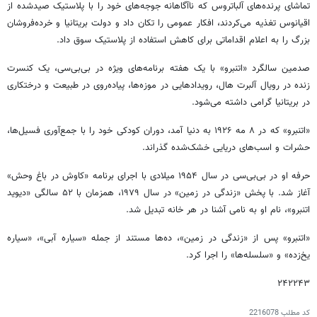
تماشای پرنده‌های آلباتروس‌ که ناآگاهانه جوجه‌های خود را با پلاستیک صیدشده از
اقیانوس تغذیه می‌کردند، افکار عمومی را تکان داد و دولت بریتانیا و خرده‌فروشان
بزرگ را به اعلام اقداماتی برای کاهش استفاده از پلاستیک سوق داد.
صدمین سالگرد «اتنبرو» با یک هفته برنامه‌های ویژه در بی‌بی‌سی، یک کنسرت
زنده در رویال آلبرت هال، رویدادهایی در موزه‌ها، پیاده‌روی در طبیعت و درختکاری
در بریتانیا گرامی داشته می‌شود.
«اتنبرو» که در ۸ مه ۱۹۲۶ به دنیا آمد، دوران کودکی خود را با جمع‌آوری فسیل‌ها،
حشرات و اسب‌های دریایی خشک‌شده گذراند.
حرفه او در بی‌بی‌سی در سال ۱۹۵۴ میلادی با اجرای برنامه «کاوش در باغ وحش»
آغاز شد. با پخش «زندگی در زمین» در سال ۱۹۷۹، همزمان با ۵۲ سالگی «دیوید
اتنبرو»، نام او به نامی آشنا در هر خانه تبدیل شد.
«اتنبرو» پس از «زندگی در زمین»، ده‌ها مستند از جمله «سیاره آبی»، «سیاره
یخ‌زده» و «سلسله‌ها» را اجرا کرد.
۲۴۲۲۴۳
کد مطلب
2216078