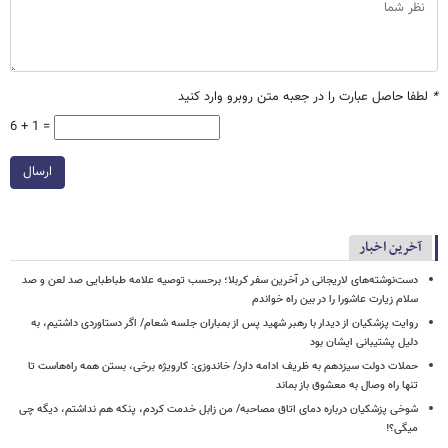
*
لطفا حاصل عبارت را در جعبه متن روبرو وارد کنید
6 + 1 =
ارسال
آخرین اخبار
دست‌نوشته‌های لاریجانی در آخرین سفر کربلا؛ برحسب توصیه علامه طباطبایی صد لعن و صد
سلام زیارت عاشورا را در بین راه خواندم
روایت پزشکیان از دیدار با رهبر شهید پس از بمباران جلسه شعام/ اگر دستاوردی داشتیم، به
دلیل پشتیبانی ایشان بود
حملات دولت سیزدهم به ظریف ادامه دارد/ خاندوزی: کارویژه برخی، بستن همه راه‌هاست تا
تنها راه وصال به معشوق باز بماند
شوخی پزشکیان درباره دمای اتاق مصاحبه/ من زابل خدمت کردم، پنکه هم نداشتم، دیگه چی
میگی؟!