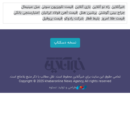
خبرآنلاین
راه نو آنلاین
بازی آنلاین
قیمت تلویزیون سونی
مبل مینیمال
جراح بینی گوشتی
پرشین هتل
قیمت آهن فولاد ایرانیان
اعتبارسنجی بانکی
قیمت طلا امروز
بلیط قطار
شرکت رادوکو
قیمت پروفیل
نسخه دسکتاپ
تمامی حقوق این سایت برای خبرآنلاین محفوظ است. نقل مطالب با ذکر منبع بلامانع است.
Copyright © 2025 khabaronline News Agancy, All rights reserved
طراحی و تولید: نستوه