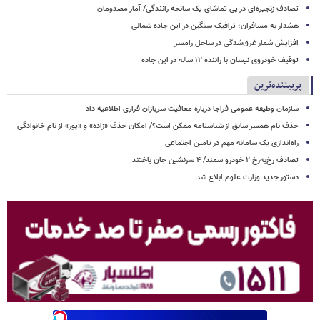
تصادف زنجیره‌ای در پی تماشای یک سانحه رانندگی/ آمار مصدومان
هشدار به مسافران؛ ترافیک سنگین در این جاده شمالی
افزایش شمار غرق‌شدگی در ساحل رامسر
توقیف خودروی نیسان با راننده ۱۲ ساله در این جاده
پربیننده‌ترین
سازمان وظیفه عمومی فراجا درباره معافیت سربازان فراری اطلاعیه داد
حذف نام همسر سابق از شناسنامه ممکن است؟/ امکان حذف «زاده» و «پور» از نام خانوادگی
راه‌اندازی یک سامانه مهم در تامین اجتماعی
تصادف رخ‌به‌رخ ۲ خودرو سمند/ ۴ سرنشین جان باختند
دستور جدید وزارت علوم ابلاغ شد