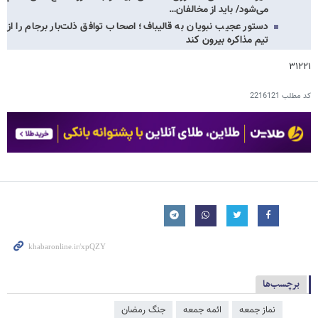
می‌شود/ باید از مخالفان…
دستور عجیب نبویان به قالیباف؛ اصحاب توافق ذلت‌بار برجام را از
تیم مذاکره بیرون کند
۳۱۲۲۱
کد مطلب
2216121
برچسب‌ها
نماز جمعه
ائمه جمعه
جنگ رمضان