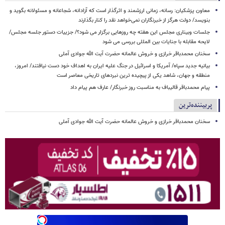
معاون پزشکیان: رسانه، زمانی ارزشمند و اثرگذار است که آزادانه، شجاعانه و مسئولانه بگوید و
بنویسد/ دولت هرگز از خبرنگاران نمی‌خواهد نقد را کنار بگذارند
جلسات وبیناری مجلس این هفته چه روزهایی برگزار می شود؟/ جزییات دستور جلسه مجلس/
لایحه مقابله با جنایات بین المللی بررسی می شود
سخنان محمدباقر خرازی و خروش عالمانه حضرت آیت الله جوادی آملی
بیانیه جدید سپاه/ آمریکا و اسرائیل در جنگ علیه ایران به اهداف خود دست نیافتند/ امروز،
منطقه و جهان، شاهد یکی از پیچیده ترین نبردهای تاریخی معاصر است
پیام محمدباقر قالیباف به مناسبت روز خبرنگار/ عارف هم پیام داد
پربیننده‌ترین
سخنان محمدباقر خرازی و خروش عالمانه حضرت آیت الله جوادی آملی