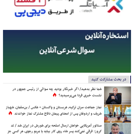
در بحث مشارکت کنید
شما نظر بدهید/ اگر خبرنگار بودید چه سوالی از رئیس جمهور در
نشست خبری فردا می‌پرسیدید؟
نماز جماعت سران ترکیه، عربستان و پاکستان + عکس / بن‌سلمان، شهباز
شریف و اردوغان پس از امضای پیمان دفاع مشترک نماز خواندند
سناتور آمریکایی خواهان ارسال اسلحه برای شورش در ایران شد / تد
کروز: فرقی نمی‌کند پسر شاه روی کار بیاید یا مریم رجوی، هر کسی جز