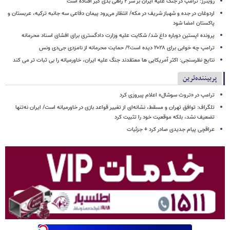
رویترز: ترامپ در جنگ علیه ایران بر سر ۲ راهی بدی گیر افتاده است
اردوغان در جده و شهباز شریف در مکه/ انتظار می‌رود پیمان دفاعی سه جانبه ترکیه، عربستان و
پاکستان امضا شود
پرونده اپستین دوباره داغ شد/ شکایت علیه وزارت دادگستری برای افشای اسناد محرمانه
ترامپ چه خوابی برای ۲۰۲۸ دیده است؟/ حمایت محرمانه از نامزدی جی‌دی ونس
نتایج نظرسنجی: اکثر آمریکایی ها معتقدند جنگ علیه ایران، خاورمیانه را بی ثبات تر می کند
پربیننده‌ترین
ترامپ در «تروث سوشال» اعلام پیروزی کرد
تلگراف: توافق تهران و مسقط، نشانه‌ای از تغییر قواعد بازی در خاورمیانه است/ ایران نه‌تنها
تضعیف نشد، بلکه موقعیت خود را تثبیت کرد
عراقچی پیام جدیدی صادر کرد + جزئیات