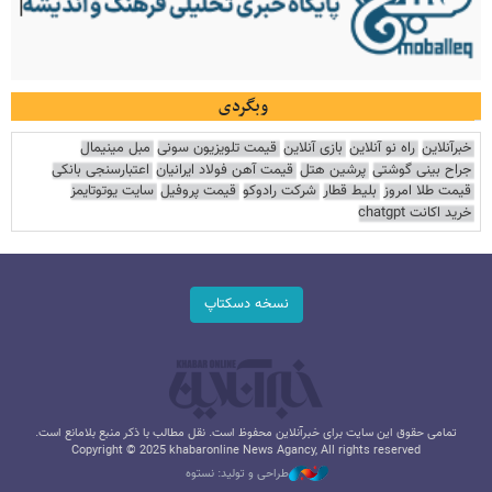
وبگردی
خبرآنلاین
راه نو آنلاین
بازی آنلاین
قیمت تلویزیون سونی
مبل مینیمال
جراح بینی گوشتی
پرشین هتل
قیمت آهن فولاد ایرانیان
اعتبارسنجی بانکی
قیمت طلا امروز
بلیط قطار
شرکت رادوکو
قیمت پروفیل
سایت یوتوتایمز
خرید اکانت chatgpt
نسخه دسکتاپ
تمامی حقوق این سایت برای خبرآنلاین محفوظ است. نقل مطالب با ذکر منبع بلامانع است.
Copyright © 2025 khabaronline News Agancy, All rights reserved
طراحی و تولید: نستوه