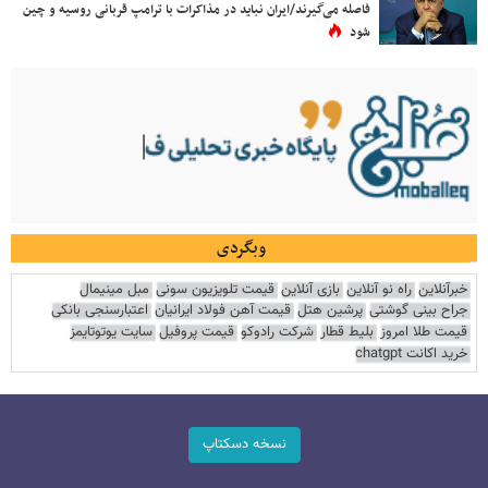
فاصله می‌گیرند/ایران نباید در مذاکرات با ترامپ قربانی روسیه و چین
شود
وبگردی
خبرآنلاین
راه نو آنلاین
بازی آنلاین
قیمت تلویزیون سونی
مبل مینیمال
جراح بینی گوشتی
پرشین هتل
قیمت آهن فولاد ایرانیان
اعتبارسنجی بانکی
قیمت طلا امروز
بلیط قطار
شرکت رادوکو
قیمت پروفیل
سایت یوتوتایمز
خرید اکانت chatgpt
نسخه دسکتاپ