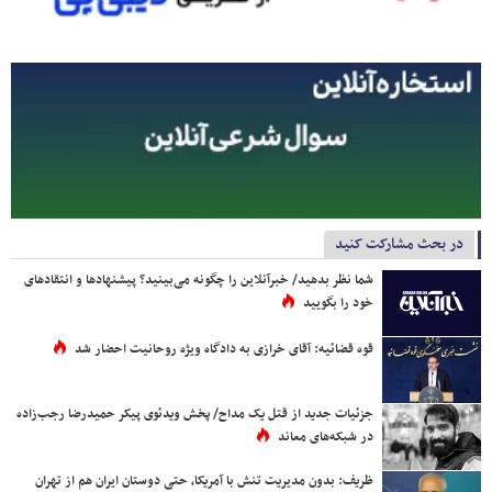
در بحث مشارکت کنید
شما نظر بدهید/ خبرآنلاین را چگونه می‌بینید؟ پیشنهادها و انتقادهای
خود را بگویید
قوه قضائیه: آقای خرازی به دادگاه ویژه روحانیت احضار شد
جزئیات جدید از قتل یک مداح/ پخش ویدئوی پیکر حمیدرضا رجب‌زاده
در شبکه‌های معاند
ظریف: بدون مدیریت تنش با آمریکا، حتی دوستان ایران هم از تهران