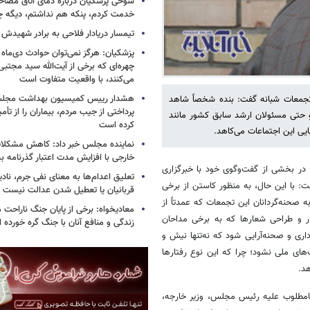
شوخی پزشکیان درباره دمای اتاق مصاح
خدمت کردم، پنکه هم نداشتم، دیگه 
تیمسار دریادار فلاحی به برادر شهیدش
پزشکیان: هرگز نمی‌توان حوادث دی‌ماه را 
چهره‌ای که برخی از آیت‌الله سید مجتبی
می‌کنند، با واقعیت متفاوت است
هشدار رییس کمیسیون بهداشت مجلس
تجمعات شبانه گفت: بنده شخصاً شاهد
پرداختی از جیب مردم، بیماران را از تأمی
 و حتی مسئولان ارشد سابق کشور مانند
کرده است
یی این اجتماعات می‌کاهد.
نماینده مجلس خبر داد: کاهش مشکلا
خارجی با افزایش مدت اعتبار گذرنامه به ۱۰ سا
در بخشی از گفت‌وگوی خود با خبرگزاری
تعلیق اعدام‌ها به معنای نفی جرم، ناد
فت: با این حال، به منظور کاستن از برخی
قربانیان یا تعطیل شدن عدالت نیست
 صحنه‌گردانان این تجمعات که عمدتاً از
معادیخواه: برخی از پایان جنگ ناراحت م
ار و طراحی شعارها که به برخی مداحان
زندگی و منافع آنان با جنگ گره خورده
داری و صحنه‌آرایی شود که نه‌تنها نیش و
‌های ملی نشود؛ چرا که این نوع رفتارها
د.
 نامطلوب علیه رئیس مجلس، وزیر خارجه،