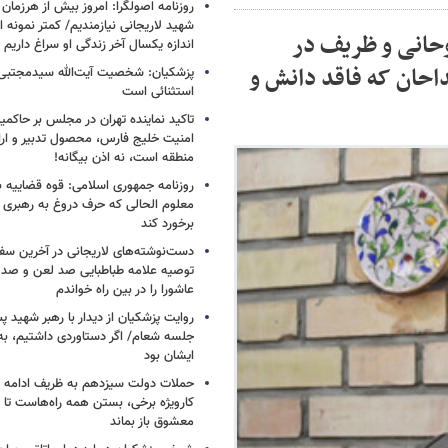
روزنامه اصولگرا: امروز بیش از هرزمان 
شهید لاریجانی نیازمندیم/ کمتر نمونه ا
وحانی و ظریف در
اندازه یکسال آخر زندگی او سراغ داریم
حان که فاقد دانش و
پزشکیان: شخصیت آیت‌الله سیدمجتبی 
استثنائی است
تاکید نماینده تهران در مجلس بر حاکمی
امنیت خلیج فارس، محصول تدبیر و ار
منطقه است، نه اذن بیگانه!
روزنامه جمهوری اسلامی: قوه قضاییه با
معلوم الحالی که حرف دروغ به رهبری 
برخورد کند
دست‌نوشته‌های لاریجانی در آخرین سفر
توصیه علامه طباطبایی صد لعن و صد 
عاشورا را در بین راه خواندم
روایت پزشکیان از دیدار با رهبر شهید پس
جلسه شعام/ اگر دستاوردی داشتیم، به
ایشان بود
حملات دولت سیزدهم به ظریف ادامه دا
کارویژه برخی، بستن همه راه‌هاست تا ت
معشوق باز بماند