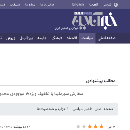
فارسی
العربية
English
تماس با ما
درباره ما
تبلیغات
آرشی
صفحه اصلی
سیاست
اقتصاد
فرهنگ
جامعه
بین‌الملل
ورزش
تا
مطالب پیشنهادی
سفارش سورملینا با تخفیف ویژه🔥 موجودی محدود
صفحه اصلی
اخبار سیاسی
احزاب و شخصیت‌ها
۲۲ اردیبهشت ۱۴۰۵ - ۰۵:۰۵
۲ نفر