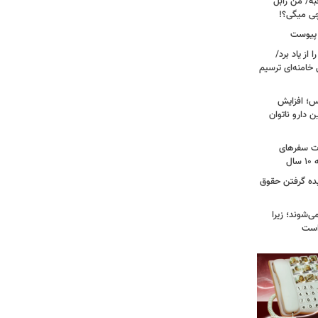
به/ من زابل
چی میگی؟!
 پیوست
از یاد برد/
 خامنه‌ای ترسیم
؛ افزایش
ن دارو ناتوان
ت سفرهای
ل
یده گرفتن حقوق
ی‌شوند؛ زیرا
 است