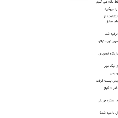
فقط نگاه می کنیم
ا می‌گیرد!
نتقالات؛ از
های سابق
 ترکیه شد
یر کریستیانو
ازیگر؛ تصویری
 لیگ برتر
پولیس
ولیس پست گرفت
ر تا گاراژ
؛ ستاره برزیلی
ل ناامید شد؟