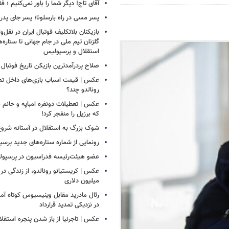
آقای تاج! دیگر شما را باور نمی‌کنیم ؛ 
پسر مسی در راه بارسلونا؛ پسر جای پدر ر
بازیکنان بلاتکلیف فوتبال ایران در نقل‌وا
گلزنان تیم ملی در جام جهانی تا ستاره‌
استقلال و پرسپولیس
صلاح پردرآمدترین بازیکن تاریخ فوتبال
عکس | قیمت اسباب بازی‌های داخل تصو
رونالدو چند؟
عکس | تعطیلات دونفره امباپه و خانم ب
که برزیل را منفجر کرد!
شوک بزرگ به استقلال در آستانه شروع
رونمایی از شماره ستاره‌های جدید پرس
عضو هیئت‌رئیسه فدراسیون در پرسپ
عکس | کریستیانو رونالدو، از زندگی در فق
میلیون دلاری
رئال مادرید مقابل وینیسیوس کوتاه آمد
در نزدیکی تمدید قرارداد
عکس | تاجرنیا از باز شدن پنجره استقلا