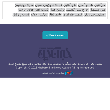
خبرآنلاین
راه نو آنلاین
بازی آنلاین
قیمت تلویزیون سونی
سایت یوتوتایمز
مبل مینیمال
جراح بینی گوشتی
پرشین هتل
قیمت آهن فولاد ایرانیان
اعتبارسنجی بانکی
قیمت طلا امروز
بلیط قطار
شرکت رادوکو
قیمت پروفیل
نسخه دسکتاپ
تمامی حقوق این سایت برای خبرآنلاین محفوظ است. نقل مطالب با ذکر منبع بلامانع است.
Copyright © 2025 khabaronline News Agancy, All rights reserved
طراحی و تولید: نستوه