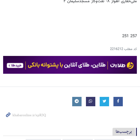
ملی‌حفاری اهواز ۸- نقت‌وگاز مسجدسلیمان ۲
257 251
کد مطلب
2216212
برچسب‌ها