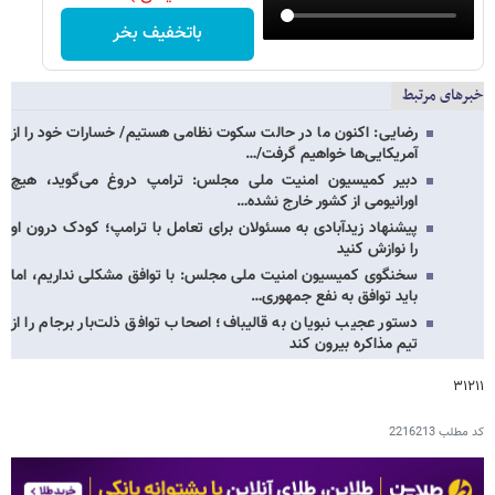
باتخفیف بخر
خبرهای مرتبط
رضایی: اکنون ما در حالت سکوت نظامی هستیم/ خسارات خود را از
آمریکایی‌ها خواهیم گرفت/…
دبیر کمیسیون امنیت ملی مجلس: ترامپ دروغ می‌گوید، هیچ
اورانیومی از کشور خارج نشده…
پیشنهاد زیدآبادی به مسئولان برای تعامل با ترامپ؛ کودک درون او
را نوازش کنید
سخنگوی کمیسیون امنیت ملی مجلس: با توافق مشکلی نداریم، اما
باید توافق به نفع جمهوری…
دستور عجیب نبویان به قالیباف؛ اصحاب توافق ذلت‌بار برجام را از
تیم مذاکره بیرون کند
۳۱۲۱۱
کد مطلب
2216213