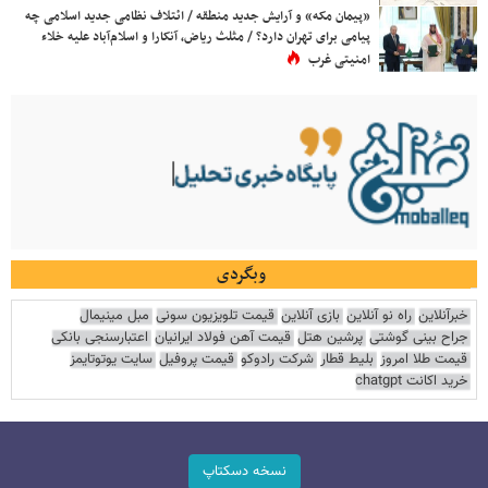
«پیمان مکه» و آرایش جدید منطقه / ائتلاف نظامی جدید اسلامی چه
پیامی برای تهران دارد؟ / مثلث ریاض، آنکارا و اسلام‌آباد علیه خلاء
امنیتی غرب
وبگردی
خبرآنلاین
راه نو آنلاین
بازی آنلاین
قیمت تلویزیون سونی
مبل مینیمال
جراح بینی گوشتی
پرشین هتل
قیمت آهن فولاد ایرانیان
اعتبارسنجی بانکی
قیمت طلا امروز
بلیط قطار
شرکت رادوکو
قیمت پروفیل
سایت یوتوتایمز
خرید اکانت chatgpt
نسخه دسکتاپ