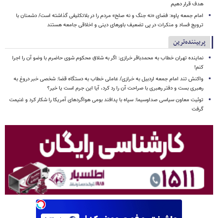
هدف قرار دهیم
امام جمعه پاوه: فضای «نه جنگ و نه صلح» مردم را در بلاتکلیفی گذاشته است/ دشمنان با
ترویج فساد و منکرات در پی تضعیف باورهای دینی و اخلاقی جامعه هستند
پربیننده‌ترین
نماینده تهران خطاب به محمدباقر خرازی: اگر به شلاق محکوم شوی حاضرم با وضو آن را اجرا
کنم!
واکنش تند امام جمعه اردبیل به خرازی/ عاملی خطاب به دستگاه قضا: شخصی خبر دروغ به
رهبری بست و دفتر رهبری با صراحت آن را رد کرد، آیا این جرم است یا خیر؟
توئیت معاون سیاسی صداوسیما: سپاه با پدافند بومی هواگردهای آمریکا را شکار کرد و غنیمت
گرفت