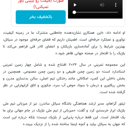
صورت (قیمت رو ببینی باور
نمیکنی!)
باتخفیف بخر
او ادامه داد: «این همکاری نشان‌دهنده جاه‌طلبی مشترک ما در زمینه کیفیت،
نوآوری و عملکرد حرفه‌ای است. اطمینان داریم که فضای حرفه‌ای موجود در سیاتل،
بهترین شرایط را برای آماده‌سازی بازیکنان و اعضای کادر فنی فراهم می‌کند تا
بلژیک را با افتخار در صحنه جهانی ظاهر شود.»
این مجموعه تمرینی در سال ۲۰۲۴ افتتاح شده و شامل چهار زمین تمرینی
استاندارد است؛ دو زمین چمن طبیعی و دو زمین چمن مصنوعی. همچنین در
بخش داخلی این کمپ، امکاناتی مانند رختکن تیم اصلی، سالن بدنسازی مدرن و
بخش ریکاوری و درمان با سونا، حوض آب سرد، جکوزی و اتاق کرایوتراپی در نظر
گرفته شده است.
تیلور گراهام، مدیر ارشد هماهنگی باشگاه سیاتل ساندرز، نیز از میزبانی تیم ملی
بلژیک ابراز خرسندی کرد و گفت: «میزبانی از تیم ملی بلژیک در جام جهانی برای ما
یک افتخار است. این فقط درباره پذیرایی از بلژیک نیست؛ بلکه درباره این است
که جهان به سیاتل بیاید و آنچه اینجا ساخته شده را از نزدیک ببیند.»