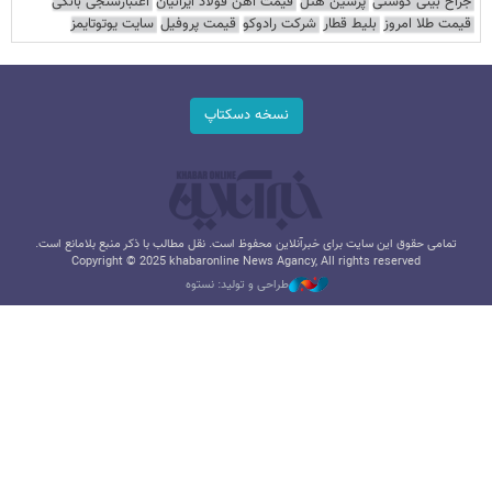
جراح بینی گوشتی
پرشین هتل
قیمت آهن فولاد ایرانیان
اعتبارسنجی بانکی
قیمت طلا امروز
بلیط قطار
شرکت رادوکو
قیمت پروفیل
سایت یوتوتایمز
نسخه دسکتاپ
تمامی حقوق این سایت برای خبرآنلاین محفوظ است. نقل مطالب با ذکر منبع بلامانع است.
Copyright © 2025 khabaronline News Agancy, All rights reserved
طراحی و تولید: نستوه