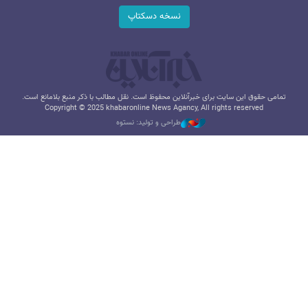
نسخه دسکتاپ
تمامی حقوق این سایت برای خبرآنلاین محفوظ است. نقل مطالب با ذکر منبع بلامانع است.
Copyright © 2025 khabaronline News Agancy, All rights reserved
طراحی و تولید: نستوه