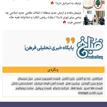
نزدیک به اسرائیل دارد؟
«پیمان مکه» و آرایش جدید منطقه / ائتلاف نظامی جدید اسلامی چه
پیامی برای تهران دارد؟ / مثلث ریاض، آنکارا و اسلام‌آباد علیه خلاء
امنیتی غرب
وبگردی
خبرآنلاین
راه نو آنلاین
بازی آنلاین
قیمت تلویزیون سونی
مبل مینیمال
جراح بینی گوشتی
پرشین هتل
قیمت آهن فولاد ایرانیان
اعتبارسنجی بانکی
قیمت طلا امروز
بلیط قطار
شرکت رادوکو
قیمت پروفیل
سایت یوتوتایمز
خرید اکانت chatgpt