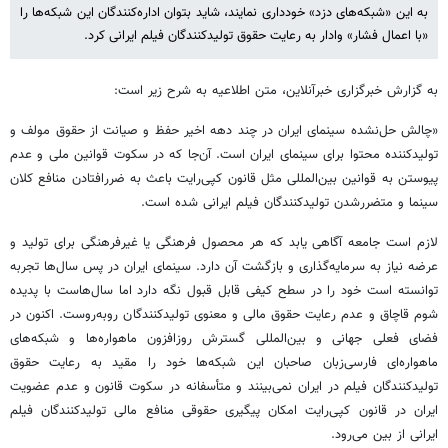
به این «شبکه‌های دزد» خودداری نمایند، شاید بتوان اداره‌کنندگان این شبکه‌ها را
«با اعمال فشار» وادار به رعایت حقوق تولیدکنندگان فیلم ایرانی کرد.
به گزارش خبرگزاری خبرآنلاین، متن اطلاعیه به شرح زیر است:
«چالش حل‌نشده سینمای ایران در چند دهه اخیر حفظ و صیانت از حقوق مولف و
تولیدکننده محتوا برای سینمای ایران است. آن‌جا که در سکوت قوانین ملی و عدم
پیوستن به قوانین بین‌المللی مثل قانون کپی‌رایت باعث به ضررافتادن منافع کلان
سینما و متضررشدن تولیدکنندگان فیلم ایرانی شده است.
لازم است جامعه آگاهی یابد که هر محصول فرهنگی یا غیرفرهنگی برای تولید و
عرضه نیاز به سرمایه‌گذاری و بازگشت آن دارد. سینمای ایران در پس سال‌ها تجربه
توانسته است خود را در سطح کیفی قابل قبول نگه دارد اما سال‌هاست با پدیده
شوم قاچاق و عدم رعایت حقوق مالی و معنوی تولیدکنندگان روبه‌روست. اکنون در
فضای فعلی جهانی و بین‌المللی گسترش روزافزون ماهواره‌ها و شبکه‌های
ماهواره‌ای فارسی‌زبان صاحبان این شبکه‌ها خود را مقید به رعایت حقوق
تولیدکنندگان فیلم در ایران نمی‌بینند و متأسفانه در سکوت قانون و عدم عضویت
ایران در قانون کپی‌رایت امکان پیگیری حقوقی منافع مالی تولیدکنندگان فیلم
ایرانی از بین می‌رود.