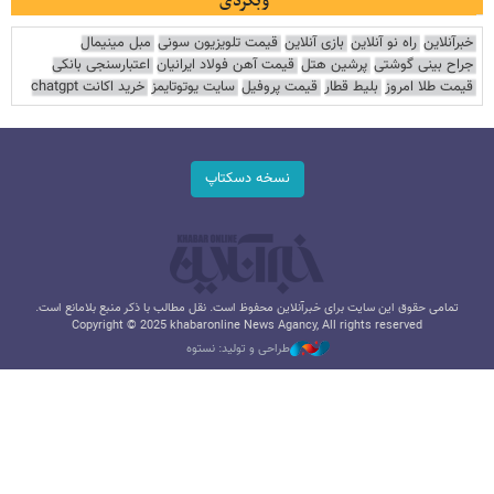
وبگردی
خبرآنلاین
راه نو آنلاین
بازی آنلاین
قیمت تلویزیون سونی
مبل مینیمال
جراح بینی گوشتی
پرشین هتل
قیمت آهن فولاد ایرانیان
اعتبارسنجی بانکی
قیمت طلا امروز
بلیط قطار
قیمت پروفیل
سایت یوتوتایمز
خرید اکانت chatgpt
نسخه دسکتاپ
تمامی حقوق این سایت برای خبرآنلاین محفوظ است. نقل مطالب با ذکر منبع بلامانع است.
Copyright © 2025 khabaronline News Agancy, All rights reserved
طراحی و تولید: نستوه