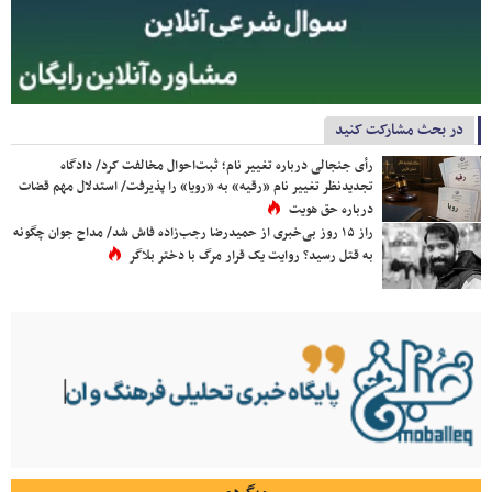
در بحث مشارکت کنید
رأی جنجالی درباره تغییر نام؛ ثبت‌احوال مخالفت کرد/ دادگاه
تجدیدنظر تغییر نام «رقیه» به «رویا» را پذیرفت/ استدلال مهم قضات
درباره حق هویت
راز ۱۵ روز بی‌خبری از حمیدرضا رجب‌زاده فاش شد/ مداح جوان چگونه
به قتل رسید؟ روایت یک قرار مرگ با دختر بلاگر