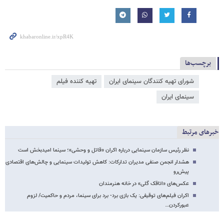
برچسب‌ها
شورای تهیه کنندگان سینمای ایران
تهیه کننده فیلم
سینمای ایران
خبرهای مرتبط
نظر رئیس سازمان سینمایی درباره اکران «قاتل و وحشی»؛ سینما امیدبخش است
هشدار انجمن صنفی مدیران تدارکات: کاهش تولیدات سینمایی و چالش‌های اقتصادی
پیش‌رو
عکس‌های «اتاقک گلی» در خانه هنرمندان
اکران فیلم‌های توقیفی: یک بازی برد- برد برای سینما، مردم و حاکمیت/ لزوم
عبورکردن…