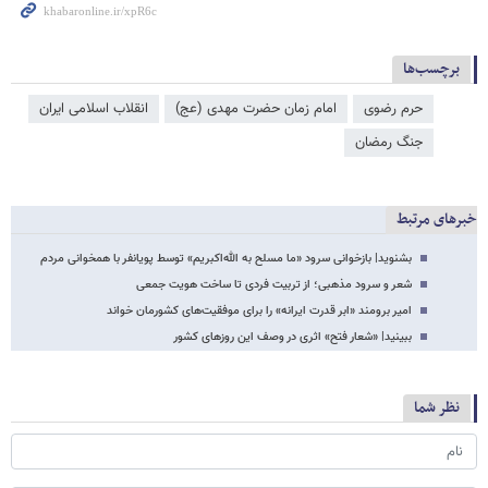
برچسب‌ها
حرم رضوی
امام زمان حضرت مهدی (عج)
انقلاب اسلامی ایران
جنگ رمضان
خبرهای مرتبط
بشنوید| بازخوانی سرود «ما مسلح به الله‌اکبریم» توسط پویانفر با همخوانی مردم
شعر و سرود مذهبی؛ از تربیت فردی تا ساخت هویت جمعی
امیر برومند «ابر قدرت ایرانه» را برای موفقیت‌های کشورمان خواند
ببینید| «شعار فتح» اثری در وصف این روزهای کشور
نظر شما