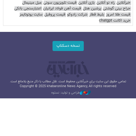
خبرآنلاین
راه نو آنلاین
بازی آنلاین
قیمت تلویزیون سونی
مبل مینیمال
جراح بینی گوشتی
پرشین هتل
قیمت آهن فولاد ایرانیان
اعتبارسنجی بانکی
قیمت طلا امروز
بلیط قطار
شرکت رادوکو
قیمت پروفیل
سایت یوتوتایمز
خرید اکانت chatgpt
نسخه دسکتاپ
تمامی حقوق این سایت برای خبرآنلاین محفوظ است. نقل مطالب با ذکر منبع بلامانع است.
Copyright © 2025 khabaronline News Agancy, All rights reserved
طراحی و تولید: نستوه