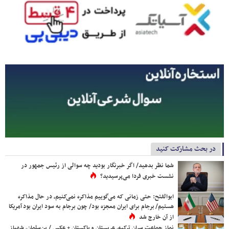
در بحث مشارکت کنید
شما نظر بدهید/ اگر خبرنگار بودید چه سوالی از رئیس جمهور در
نشست خبری فردا می‌پرسیدید؟
ابوالفتح: حتی زمانی که می‌گوییم مذاکره نمی‌کنیم، در حال مذاکره
هستیم/ برجام برای ایران معجزه بود/ چون برجام به سود ایران بود آمریکا
از آن خارج شد
نماز جماعت سران ترکیه، عربستان و پاکستان + عکس / بن‌سلمان، شهباز