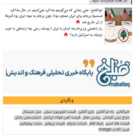
در بحث مشارکت کنید
ابوالفتح: حتی زمانی که می‌گوییم مذاکره نمی‌کنیم، در حال مذاکره
هستیم/ برجام برای ایران معجزه بود/ چون برجام به سود ایران بود آمریکا
از آن خارج شد
راز دشمنی وزیرخارجه لبنان با ایران / یوسف رجی چه ارتباطی با حزب
نزدیک به اسرائیل دارد؟
وبگردی
خبرآنلاین
راه نو آنلاین
بازی آنلاین
قیمت تلویزیون سونی
مبل مینیمال
جراح بینی گوشتی
پرشین هتل
قیمت آهن فولاد ایرانیان
اعتبارسنجی بانکی
قیمت طلا امروز
بلیط قطار
شرکت رادوکو
قیمت پروفیل
سایت یوتوتایمز
خرید اکانت chatgpt