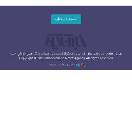
نسخه دسکتاپ
تمامی حقوق این سایت برای خبرآنلاین محفوظ است. نقل مطالب با ذکر منبع بلامانع است.
Copyright © 2025 khabaronline News Agancy, All rights reserved
طراحی و تولید: نستوه