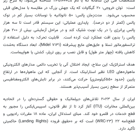
مشخصات فنی این سامانه که با نام TPG۱۰۰۰Cs شناخته می‌شود، به شرح زیر
است: توان خروجی: ۲۰ گیگاوات که یک جهش بزرگ در مقایسه با مدل‌های قبلی
محسوب می‌شود. مدت‌زمان پالس: ۵۰ نانوثانیه با نوسانات بسیار کم در نوک
پالس (کمتر از دو درصد). پایداری عملیاتی: این سیستم قادر است تا سه هزار
پالس پرانرژی را در یک نوبت شلیک کند و در مراحل آزمایشی بیش از ۲۰۰ هزار
پالس را بدون افت عملکرد ثبت کرده است. قابلیت تحرک: به دلیل استفاده از
ترانسفورماتور تسلا و عایق‌های مایع پیشرفته (۷۱۳۱ Midel)، ابعاد دستگاه به‌شدت
کاهش یافته (چهار متر طول) و قابل نصب بر روی تریلر، کشتی یا هواپیماست.
هدف استراتژیک این سلاح، ایجاد اختلال آنی یا تخریب دائمی مدارهای الکترونیکی
ماهواره‌های LEO نظیر استارلینک است. از آنجایی که این ماهواره‌ها در ارتفاع
پایین (حدود ۵۵۰کیلومتری) حرکت می‌کنند، در برابر تابش‌های الکترومغناطیسی
متمرکز از سطح زمین بسیار آسیب‌پذیر هستند.
ایران از سال ۲۰۲۳ تلاش‌های دیپلماتیک و حقوقی گسترده‌ای را در اتحادیه
بین‌المللی مخابرات (ITU) آغاز کرد تا از نظر قانونی، اسپیس‌ایکس را مجبور به
قطع خدمات در قلمرو خود کند. مبنای استدلال ایران، ماده ۱۸ مقررات رادیویی و
قطع‌نامه ۲۲ (۲۳-WRC) است که بر «حقوق فرود» (Landing Rights) حاکمیتی
تأکید دارد.