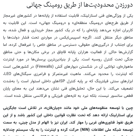
دورزدن محدودیت‌ها از طریق رومینگ جهانی
یکی از ویژگی‌های فنی استارلینک، قابلیت استفاده از پایانه‌ها در کشورهای غیرمجاز
از طریق طرح‌های «رومینگ منطقه‌ای» و «رومینگ جهانی» است. این قابلیت به
کاربران اجازه می‌دهد پایانه‌ای را که در یک کشور مجاز خریداری و فعال شده، به
مناطق دیگر منتقل کنند. اگرچه اسپیس‌ایکس در مواردی تحت فشار دولت‌ها یا
برای اجتناب از درگیری‌های حقوقی، دسترسی در مناطق خاص را غیرفعال کرده، اما
گزارش‌ها حاکی از فعالیت هزاران پایانه قاچاق در برخی مکان‌ها و حتی مناطق
جنگی تحت کنترل روسیه است. یکی از بنیادین‌ترین پرسش‌ها در مورد اینترنت
ماهواره‌ای، توانایی آن در شکستن دیوارهای آتش (Firewalls) در کشورهایی است
که اینترنت را محدود می‌کنند. ماهیت غیرمتمرکز و فرامرزی سیگنال‌های LEO،
ابزارهای سنتی فیلترینگ که بر پایه کنترل ISPهای داخلی استوار است را به‌شدت
تضعیف می‌کند. با این حال، تحلیل‌های فنی نشان می‌دهند این به معنای پایان
قطعی سانسور نیست، بلکه نبرد به لایه‌های فیزیکی و فرکانسی منتقل شده است.
چین با توسعه منظومه‌های ملی خود مانند «چیان‌فان»، در تلاش است جایگزینی
برای استارلینک ارائه دهد که تحت نظارت قوانین داخلی این کشور باشد و از این
طریق نفوذ فناوری‌های غربی را مهار کند. ایران نیز با الهام از مدل چینی، به سمت
توسعه شبکه ملی اطلاعات (NIN) حرکت کرده و اینترنت را به یک سیستم چندلایه