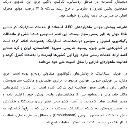
دیجیتال گسترده در مناطق روستایی، تقاضای بالایی برای این فناوری دارند.
همچنین بخش تجاری و سازمانی با نرخ رشد سالانه ۱۴.۵ درصد، موتور محرک
اصلی درآمدزایی در دهه پیش رو خواهد بود.
علیرغم پوشش جهانی ماهواره‌های LEO، استفاده از خدمات استارلینک در تمامی
نقاط جهان به طور رسمی مجاز نیست. این عدم دسترسی عمدتا ناشی از ملاحظات
رگولاتوری، امنیتی و سیاسی دولت‌هاست. استارلینک به‌صراحت اعلام کرده است
در کشورهایی نظیر چین، روسیه، بلاروس، سوریه، افغانستان، ایران و کره شمالی
قصد ارائه خدمات رسمی ندارد، زیرا این کشورها اینترنت را به‌شدت کنترل کرده و
فعالیت ماهواره‌ای خارجی را مخل امنیت ملی خود می‌دانند.
در آفریقا، استارلینک با چالش‌های رگولاتوری متفاوتی روبه‌رو بوده است. برای
مثال، در آفریقای جنوبی، قوانین مربوط به برابری اقتصادی و مالکیت سیاهپوستان
مانعی برای دریافت مجوز فعالیت این شرکت شده است. در مقابل، کشورهایی
مانند چاد، مالی و زیمبابوه پس از مخالفت‌های اولیه، رویکرد خود را تغییر داده و
مجوز فعالیت صادر کرده‌اند. در آسیا، کشورهایی نظیر اردن، سریلانکا و بنگلادش
در مسیر پیوستن به شبکه استارلینک هستند، در حالی که در پاپوآ گینه نو، به
دلیل مداخلات کمیسیون بازرسی (Ombudsman) و مسائل حقوقی داخلی، فعالیت
استارلینک در دسامبر ۲۰۲۵ به دستور مقامات قطع شد.