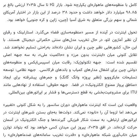
کامل با منظومه‌های ماهواره‌ای یکپارچه شود. بازار ۶G تا سال ۲۰۳۵ ارزشی بالغ بر
۹۸.۸۵ میلیارد دلار خواهد داشت و حدود ۳۸ درصد از این بازار در اختیار آمریکای
شمالی و سهم بزرگی متعلق به شرق آسیا (چین، ژاپن و کره جنوبی) خواهد بود.
تحول اینترنت در آینده از مسیر «منظومه‌سازی فضا» می‌گذرد. استارلینک و رقبای
آن نظیر آمازون لئو، در حال تخریب مدل‌های سنتی حکمرانی دیجیتال هستند. با
این حال، کشورهایی نظیر چین و ایران نشان داده‌اند به‌راحتی تسلیم نخواهند شد.
تقابل کنونی میان «اینترنت بدون مرز» و «حاکمیت ملی»، به سه جبهه اصلی
تقسیم شده است: جبهه تکنولوژیک: رقابت میان اسپیس‌ایکس و منظومه‌های
دولتی چین برای اشغال مدارهای کمیاب و باندهای فرکانسی. جبهه نظامی: توسعه
تسلیحات مایکروویو (نظیر پروژه وانگ گانگ) و جمرهای پیشرفته برای ایجاد
«مناطق پرواز ممنوع الکترونیک» در فضا. جبهه حقوقی: استفاده از نهادهایی مانند
ITU برای مشروعیت‌بخشی به قطع دسترسی‌ها و فشار بر اپراتورهای بین‌المللی.
واقعیت این است که اینترنت ماهواره‌ای دوران سانسور را به شکل کنونی «تغییر»
می‌دهد اما لزوما آن را «نابود» نمی‌کند. دولت‌ها به‌جای بستن شیرهای اینترنت در
اپراتورهای ارتباطی، به سمت شکار فیزیکی گیرنده‌ها و جنگ الکترونیک در آسمان
حرکت کرده‌اند. در افق ۲۰۳۵، پیروز این میدان کسی خواهد بود که بتواند توازن
میان «تاب‌آوری شبکه ماهواره‌ای» و «قدرت تخریب سامانه‌های ضدماهواره‌ای» را