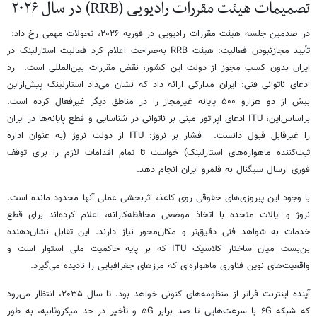
تصمیمات هیئت مقررات رادیویی (RRB) در سال ۲۰۲۶
در صدمین جلسه هیئت مقررات رادیویی در فوریه ۲۰۲۶، تحولات مهمی رخ داد:
تأیید مجازنبودن فعالیت: هیئت RRB به‌صراحت اعلام کرد فعالیت استارلینک در
ایران بدون کسب مجوز از دولت این کشور، نقض مقررات بین‌المللی است. رد
ادعای ناتوانی فنی: ایران مدارکی ارائه داد که نشان می‌داد استارلینک پیش‌ازاین
بیش از دو هزارو ۵۰۰ پایانه غیرمجاز را در مناطق دیگر غیرفعال کرده است.
براساس‌این، ITU ادعای اپراتور مبنی بر ناتوانی در شناسایی و قطع پایانه‌ها در ایران
را غیرقابل قبول دانست. فشار بر نروژ: ITU از دولت نروژ (به ‌عنوان اداره
ثبت‌کننده ماهواره‌های استارلینک) خواست تا تمام اقدامات لازم را برای توقف
فوری ارسال سیگنال به قلمرو ایران انجام دهد.
با وجود این پیروزی‌های حقوقی روی کاغذ، اثربخشی عملی آنها محدود مانده است.
نروژ و ایالات متحده با اتخاذ موضعی محافظه‌کارانه، اعلام کرده‌اند برای قطع
خدمات به شواهد فنی دقیق‌تر و مکان‌محور نیاز دارند. این تقابل نشان‌دهنده
بن‌بست میان ساختار کلاسیک ITU که بر پایه حاکمیت ملی استوار است و
واقعیت‌های نوین فناوری ماهواره‌ای که مرزهای جغرافیایی را نادیده می‌گیرد.
آینده اینترنت فراتر از منظومه‌های کنونی خواهد بود. تا سال ۲۰۳۵، انتظار می‌رود
که شبکه ۶G با سرعت‌هایی تا صد برابر ۵G و تأخیر در حد میکروثانیه، به طور