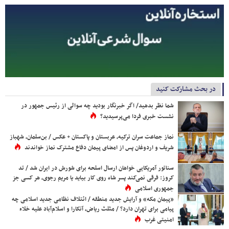
در بحث مشارکت کنید
شما نظر بدهید/ اگر خبرنگار بودید چه سوالی از رئیس جمهور در
نشست خبری فردا می‌پرسیدید؟
نماز جماعت سران ترکیه، عربستان و پاکستان + عکس / بن‌سلمان، شهباز
شریف و اردوغان پس از امضای پیمان دفاع مشترک نماز خواندند
سناتور آمریکایی خواهان ارسال اسلحه برای شورش در ایران شد / تد
کروز: فرقی نمی‌کند پسر شاه روی کار بیاید یا مریم رجوی، هر کسی جز
جمهوری اسلامی
«پیمان مکه» و آرایش جدید منطقه / ائتلاف نظامی جدید اسلامی چه
پیامی برای تهران دارد؟ / مثلث ریاض، آنکارا و اسلام‌آباد علیه خلاء
امنیتی غرب