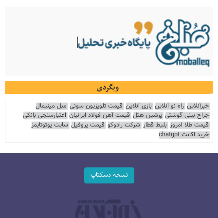
وبگردی
خبرآنلاین
راه نو آنلاین
بازی آنلاین
قیمت تلویزیون سونی
مبل مینیمال
جراح بینی گوشتی
پرشین هتل
قیمت آهن فولاد ایرانیان
اعتبارسنجی بانکی
قیمت طلا امروز
بلیط قطار
شرکت رادوکو
قیمت پروفیل
سایت یوتوتایمز
خرید اکانت chatgpt
نسخه دسکتاپ