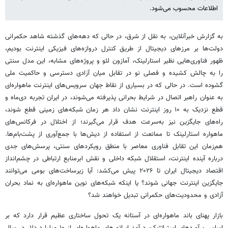
اطلاعات محسوب می‌شود.
به گزارش خبرآنلاین، به نقل از شرق، در حالی که دهه‌های گذشته شاهد حکمرانی
دولت‌ها بر مرزهای دیجیتال از طریق کنترل دروازه‌های فیزیکی اینترنت بودیم،
ظهور فناوری‌هایی نظیر استارلینک، آمازون لئو و پروژه‌های مشابه، این مدل سنتی
را به چالش کشیده و فصلی نو در تقابل میان آزادی دسترسی و حاکمیت ملی
گشوده است. در حالی که در بسیاری از نقاط جهان سرویس‌های اینترنت ماهواره‌ای
به‌ عنوان راهبر اتصال در شرایط بحرانی پذیرفته می‌شوند، در ایران تجربه دی‌ماه و
قطع نزدیک به ۱۰ روز اینترنت نشان داد هر زمان شبکه‌های زمینی قطع شوند،
راه‌های جایگزین نیز به‌سرعت هدف قرار می‌گیرند؛ از اختلال در فرکانس‌های
ماهواره استارلینک تا ممانعت از استفاده از دیش‌ها با جمع‌آوری از پشت‌بام‌ها.
هم‌زمان این تقابل فناوری معاصر با منطق‌ رویکردهای سنتی، پرسش‌های جدی
درباره آینده اینترنت، استقلال شبکه داخلی و نقش ابرمنابع ارتباطی در چشم‌انداز
اقتصاد دیجیتال ایران تا ۲۰۲۶ پیش می‌کشد: آیا زیرساخت‌های بومی می‌توانند
جایگزین اینترنت جهانی شوند؟ یا اینکه شبکه‌های نوین ماهواره‌ای به نماد بحران
آزادی و محدودیت‌های حکمرانی تبدیل خواهند شد؟
بازار پهنای باند ماهواره‌ای در آستانه یک تحول ساختاری عظیم قرار دارد که بر
اساس برآوردهای استراتژیک، درآمد اپراتورهای ماهواره‌ای از ۱۰ میلیارد دلار در سال