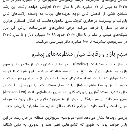
۲۰۲۵ به بیش از ۲۰ میلیارد دلار تا سال ۲۰۳۰ افزایش خواهد یافت. این رشد
شتابان ناشی از کاهش قابل توجه هزینه‌های پرتاب به واسطه راکت‌های قابل
بازیافت و پیشرفت در فناوری کوچک‌سازی ماهواره‌هاست که امکان استقرار هزاران
واحد در مدار را فراهم می‌کند. برخی تحلیل‌های خوش‌بینانه، ارزش کل بازار
شبکه‌های مبتنی بر فضا را تا سال ۲۰۳۰ حدود ۴۰.۶۸ میلیارد دلار و تا سال ۲۰۳۵
در سناریوهای پیشرفته تا ۱۰۸ میلیارد دلار پیش‌بینی می‌کنند.
سهم بازار و رقابت میان منظومه‌های پیشرو
در حال حاضر، استارلینک (Starlink) با در اختیار داشتن بیش از ۹۰ درصد از سهم
بازار، به عنوان بازیگر بلامنازع این عرصه شناخته می‌شود. این شرکت تا فوریه
۲۰۲۶ موفق شده است تعداد مشترکان خود را به بیش از ۱۰ میلیون نفر برساند و
حدود ۹ هزارو ۴۰۰ ماهواره فعال را در مدار مستقر کند. با این حال، رقابت در
حال تشدید است؛ آمازون با پروژه کایپر که اکنون به «آمازون لئو» (Amazon Leo)
تغییر نام داده، با سرمایه‌گذاری بیش از ۱۰ میلیارد دلاری در حال ورود به مرحله
تجاری است و قصد دارد تا جولای ۲۰۲۶، حداقل هزارو ۶۰۰ ماهواره را پرتاب کند.
بررسی روندها نشان می‌دهد آسیا-اقیانوسیه سریع‌ترین منطقه در حال رشد در این
بازار خواهد بود، به طوری که کشورهایی نظیر هند و اندونزی به دلیل شکاف