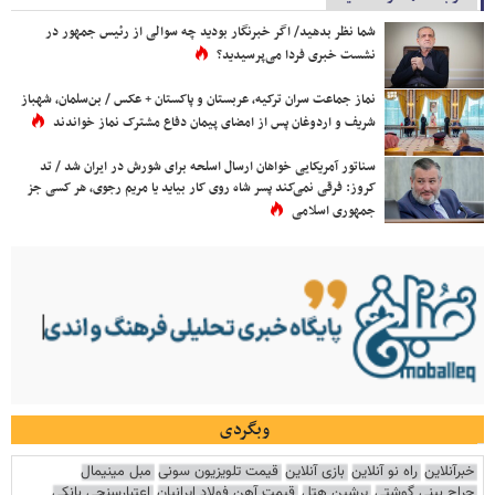
شما نظر بدهید/ اگر خبرنگار بودید چه سوالی از رئیس جمهور در
نشست خبری فردا می‌پرسیدید؟
نماز جماعت سران ترکیه، عربستان و پاکستان + عکس / بن‌سلمان، شهباز
شریف و اردوغان پس از امضای پیمان دفاع مشترک نماز خواندند
سناتور آمریکایی خواهان ارسال اسلحه برای شورش در ایران شد / تد
کروز: فرقی نمی‌کند پسر شاه روی کار بیاید یا مریم رجوی، هر کسی جز
جمهوری اسلامی
وبگردی
خبرآنلاین
راه نو آنلاین
بازی آنلاین
قیمت تلویزیون سونی
مبل مینیمال
جراح بینی گوشتی
پرشین هتل
قیمت آهن فولاد ایرانیان
اعتبارسنجی بانکی