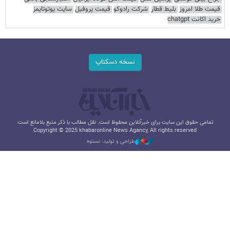
قیمت طلا امروز
بلیط قطار
شرکت رادوکو
قیمت پروفیل
سایت یوتوتایمز
خرید اکانت chatgpt
نسخه دسکتاپ
تمامی حقوق این سایت برای خبرآنلاین محفوظ است. نقل مطالب با ذکر منبع بلامانع است.
Copyright © 2025 khabaronline News Agancy, All rights reserved
طراحی و تولید: نستوه