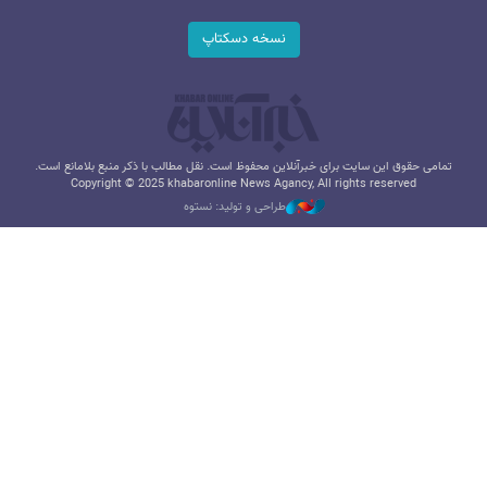
نسخه دسکتاپ
تمامی حقوق این سایت برای خبرآنلاین محفوظ است. نقل مطالب با ذکر منبع بلامانع است.
Copyright © 2025 khabaronline News Agancy, All rights reserved
طراحی و تولید: نستوه