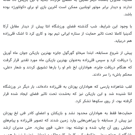
ندارند و دیدار برابر موتور لوبلنین ممکن است آخرین بازی او برای «کولئورژ» بوده
باشد.
با وجود این شرایط، شب گذشته فضای ورزشگاه انئا پیش از دیدار مقابل آرکا
گدینیا کاملا تحت تاثیر حمایت از ستاره ایرانی تیم بود و کاری کرد تا اشک قلی‌زاده
هم دربیاید.
پیش از شروع مسابقه، ابتدا میخاو گورگول جایزه بهترین بازیکن جوان ماه آوریل
را دریافت کرد و سپس قلی‌زاده به‌عنوان بهترین بازیکن ماه مورد تقدیر قرار گرفت
که هنگام دریافت جایزه، هواداران لخ نام او را بارها تشویق کردند و شعار «علی،
محکم باش» را سر دادند.
لقب شاهزاده پارسی که هواداران پوزنان به قلی‌زاده داده‌اند، بار دیگر در ورزشگاه
انئا شنیده شد و این بازیکن نیز که به‌شدت تحت تاثیر فضای ایجاد شده قرار
گرفته بود، از روی سکوها تشکر کرد.
حمایت‌ها فقط به هواداران محدود نشد و بازیکنان و اعضای کادر فنی لخ پوزنان
نیز پیش از مسابقه با پیراهن‌هایی وارد زمین شدند که تصویر قلی‌زاده و پیام‌های
حمایتی روی آن چاپ شده و نوشته بود: «علی، قوی بمان». حتی مدیران ارشد
باشگاه از جمله پیوتر روتکوفسکی، کارول کلیمچاک و توماش ژونسا نیز با همین