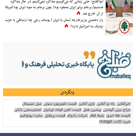
ابوالفتح: حتی زمانی که می‌گوییم مذاکره نمی‌کنیم، در حال مذاکره
هستیم/ برجام برای ایران معجزه بود/ چون برجام به سود ایران بود آمریکا
از آن خارج شد
راز دشمنی وزیرخارجه لبنان با ایران / یوسف رجی چه ارتباطی با حزب
نزدیک به اسرائیل دارد؟
وبگردی
خبرآنلاین
راه نو آنلاین
بازی آنلاین
قیمت تلویزیون سونی
مبل مینیمال
جراح بینی گوشتی
پرشین هتل
قیمت آهن فولاد ایرانیان
اعتبارسنجی بانکی
قیمت طلا امروز
بلیط قطار
شرکت رادوکو
قیمت پروفیل
سایت یوتوتایمز
خرید اکانت chatgpt