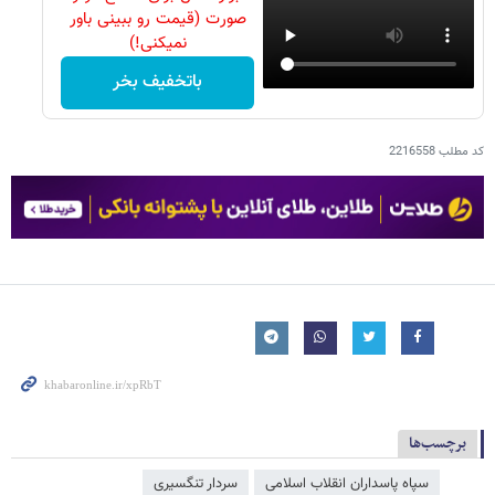
صورت (قیمت رو ببینی باور
نمیکنی!)
باتخفیف بخر
کد مطلب
2216558
برچسب‌ها
سپاه پاسداران انقلاب اسلامی
سردار تنگسیری