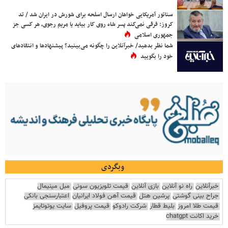
سناتور آمریکایی خواهان ارسال اسلحه برای شورش در ایران شد / تد
کروز: فرقی نمی‌کند پسر شاه روی کار بیاید یا مریم رجوی، هر کسی جز
جمهوری اسلامی
شما نظر بدهید/ خبرآنلاین را چگونه می‌بینید؟ پیشنهادها و انتقادهای
خود را بگویید
وبگردی
خبرآنلاین
راه نو آنلاین
بازی آنلاین
قیمت تلویزیون سونی
مبل مینیمال
جراح بینی گوشتی
پرشین هتل
قیمت آهن فولاد ایرانیان
اعتبارسنجی بانکی
قیمت طلا امروز
بلیط قطار
شرکت رادوکو
قیمت پروفیل
سایت یوتوتایمز
خرید اکانت chatgpt