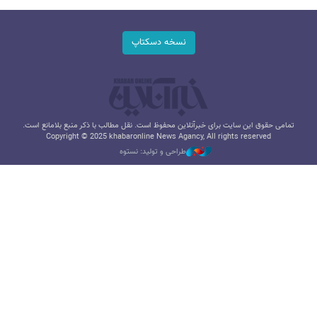
نسخه دسکتاپ
تمامی حقوق این سایت برای خبرآنلاین محفوظ است. نقل مطالب با ذکر منبع بلامانع است.
Copyright © 2025 khabaronline News Agancy, All rights reserved
طراحی و تولید: نستوه