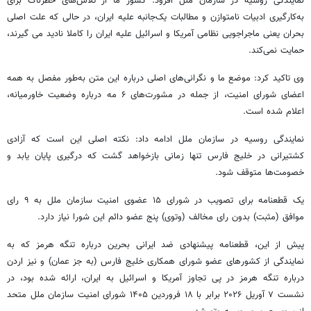
نمایندگی روسیه در سازمان ملل افزود: کشور ما از تلاش‌های خطرناک برای
به‌کارگیری ادبیات نامتوازن و مطالبات یک‌جانبه علیه ایران، در حالی که علت اصلی
بحران یعنی ماجراجویی نظامی آمریکا و اسرائیل علیه ایران را کاملا نادید می گیرند،
حمایت نمی‌کند.
وی تاکید کرد: موضع ما و نگرانی‌های اصلی درباره این متن به‌طور مفصل به همه
اعضای شورای امنیت، از جمله در مشورت‌های ۶ مه درباره وضعیت خاورمیانه،
اعلام شده است.
نمایندگی روسیه در سازمان ملل ادامه داد: نکته اصلی این است که آزادی
کشتیرانی در خلیج فارس تنها زمانی بازخواهد گشت که درگیری پایان یابد و
خصومت‌ها متوقف شود.
یک قطعنامه برای تصویب در شورای ۱۵ عضوی امنیت سازمان ملل به ۹ رای
موافق (مثبت) بدون رای مخالف (وتوی) پنج عضو دائم این شورا نیاز دارد.
پیش از این، قطعنامه پیشنهادی ضد ایرانی بحرین درباره تنگه هرمز که به
نمایندگی از کشورهای عضو شورای همکاری خلیج فارس (به جز عمان) و نیز اردن
درباره تنگه هرمز در پی تجاوز آمریکا و اسرائیل به ایران، ارائه شده بود، در
نشست ۷ آوریل ۲۰۲۶ برابر با ۱۸ فروردین ۱۴۰۵ شورای امنیت سازمان ملل متحد