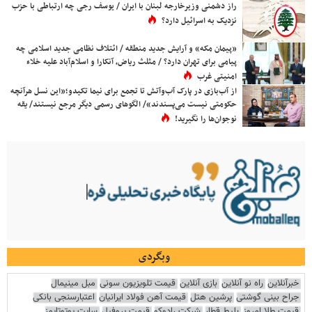
راز دشمنی وزیرخارجه لبنان با ایران / یوسف رجی چه ارتباطی با حزب
نزدیک به اسرائیل دارد؟
«پیمان مکه» و آرایش جدید منطقه / ائتلاف نظامی جدید اسلامی چه
پیامی برای تهران دارد؟ / مثلث ریاض، آنکارا و اسلام‌آباد علیه خلاء
امنیتی غرب
از آب‌بازی در پارک آب‌وآتش تا تجمع برای نیما تکیدو؛«این نسل هرآنچه
حکومتی نیست می‌پسندند»/ الگوهای رسمی دیگر مرجع نیستند/ یقه
نوجوان‌ها را نگیرید!
وبگردی
خبرآنلاین
راه نو آنلاین
بازی آنلاین
قیمت تلویزیون سونی
مبل مینیمال
جراح بینی گوشتی
پرشین هتل
قیمت آهن فولاد ایرانیان
اعتبارسنجی بانکی
قیمت طلا امروز
بلیط قطار
شرکت رادوکو
قیمت پروفیل
سایت یوتوتایمز