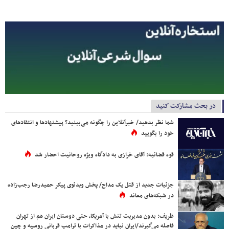
در بحث مشارکت کنید
شما نظر بدهید/ خبرآنلاین را چگونه می‌بینید؟ پیشنهادها و انتقادهای
خود را بگویید
قوه قضائیه: آقای خرازی به دادگاه ویژه روحانیت احضار شد
جزئیات جدید از قتل یک مداح/ پخش ویدئوی پیکر حمیدرضا رجب‌زاده
در شبکه‌های معاند
ظریف: بدون مدیریت تنش با آمریکا، حتی دوستان ایران هم از تهران
فاصله می‌گیرند/ایران نباید در مذاکرات با ترامپ قربانی روسیه و چین