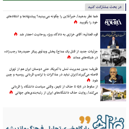
در بحث مشارکت کنید
شما نظر بدهید/ خبرآنلاین را چگونه می‌بینید؟ پیشنهادها و انتقادهای
خود را بگویید
قوه قضائیه: آقای خرازی به دادگاه ویژه روحانیت احضار شد
جزئیات جدید از قتل یک مداح/ پخش ویدئوی پیکر حمیدرضا رجب‌زاده
در شبکه‌های معاند
ظریف: بدون مدیریت تنش با آمریکا، حتی دوستان ایران هم از تهران
فاصله می‌گیرند/ایران نباید در مذاکرات با ترامپ قربانی روسیه و چین
شود
از سقوط در QS تا حذف از تایمز، وقتی سیاست دانشگاه را قربانی
می‌کند/ روایت حذف دانشگاه‌های ایران از رتبه‌بندی‌های جهانی