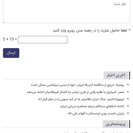
*
لطفا حاصل عبارت را در جعبه متن روبرو وارد کنید
2 + 13 =
ارسال
آخرین اخبار
روسیه: خروج از مناقشه آمریکا-ایران، تنها از مسیر دیپلماسی ممکن است
مصر: اسراییل با طفره رفتن از طرح ترامپ به کشتار غیرنظامیان ادامه می‌دهد
نیویورک‌تایمز: جنگ ایران نظامیان ما در کره جنوبی را در خطر قرار داد
ادامه ادعاهای سنتکام درباره محاصره دریایی ایران
رایزنی نخست وزیر ارمنستان با الهام علی اف
پربیننده‌ترین