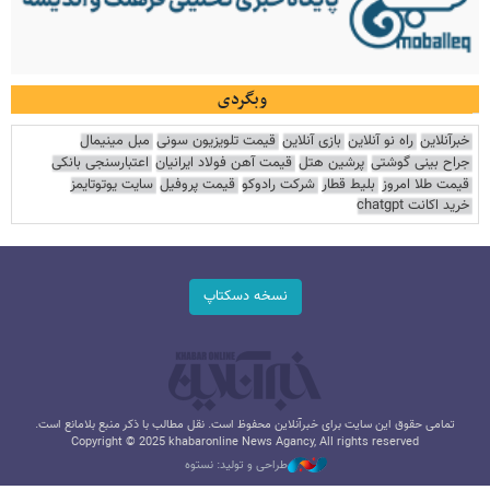
وبگردی
خبرآنلاین
راه نو آنلاین
بازی آنلاین
قیمت تلویزیون سونی
مبل مینیمال
جراح بینی گوشتی
پرشین هتل
قیمت آهن فولاد ایرانیان
اعتبارسنجی بانکی
قیمت طلا امروز
بلیط قطار
شرکت رادوکو
قیمت پروفیل
سایت یوتوتایمز
خرید اکانت chatgpt
نسخه دسکتاپ
تمامی حقوق این سایت برای خبرآنلاین محفوظ است. نقل مطالب با ذکر منبع بلامانع است.
Copyright © 2025 khabaronline News Agancy, All rights reserved
طراحی و تولید: نستوه