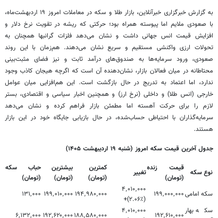
به گزارش خبرگزاری خبرآنلاین، بازار طلا و سکه در معاملات امروز ۱۹ اردبهشت‌ماه،
با صعودی ملایم اما پیوسته همراه بود؛ حرکتی که ریشه در تقویت نرخ دلار و
افزایش قیمت انس جهانی داشت و نشان می‌دهد فلزات گرانبها همچنان به
تحولات ارزی واکنشی مستقیم و سریع نشان می‌دهند. هم‌زمان با این روند
صعودی، ورود سرمایه‌ها به صندوق‌های درآمد ثابت و نیز فضای مثبت‌بینی
محتاطانه در میان فعالان بازار، نشان‌دهنده آن است که اگرچه هیجان کاذب وجود
ندارد، اما اعتماد به تدریج در حال بازگشت است. این هم‌افزایی میان عوامل
خارجی (انس طلا) و داخلی (نرخ ارز) و همچنین اخبار سیاسی و اقتصادی، بستر
لازم را برای حرکت آهسته اما مطمئن بازار فراهم کرده و نشان می‌دهد
سرمایه‌گذاران با احتیاطی حساب‌شده، در حال بازیابی جایگاه خود در این بازار
هستند.
جدول آخرین قیمت سکه امروز (شنبه ۱۹ اردیبهشت ۱۴۰۵)
قیمت زنده
کمترین
بیشترین
حباب سکه
نوع سکه
تغییر
(تومان)
(تومان)
(تومان)
(تومان)
۴٬۰۱۰٬۰۰۰
سکه امامی
۱۹۹٬۰۰۰٬۰۰۰
۱۹۴٬۹۸۰٬۰۰۰
۱۹۹٬۰۱۰٬۰۰۰
۱۳۱٬۰۰۰
(۲.۰۶٪)+
سکه بهار
۴٬۰۱۰٬۰۰۰
۶٬۱۳۲٬۰۰۰
۱۹۲٬۶۲۰٬۰۰۰
۱۸۸٬۵۸۰٬۰۰۰
۱۹۲٬۶۱۰٬۰۰۰