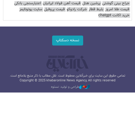
جراح بینی گوشتی
پرشین هتل
قیمت آهن فولاد ایرانیان
اعتبارسنجی بانکی
قیمت طلا امروز
بلیط قطار
شرکت رادوکو
قیمت پروفیل
سایت یوتوتایمز
خرید اکانت chatgpt
نسخه دسکتاپ
تمامی حقوق این سایت برای خبرآنلاین محفوظ است. نقل مطالب با ذکر منبع بلامانع است.
Copyright © 2025 khabaronline News Agancy, All rights reserved
طراحی و تولید: نستوه