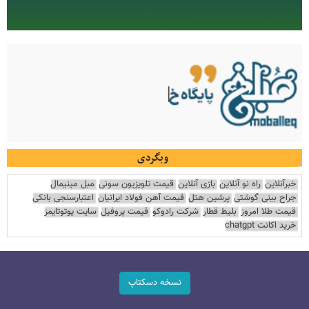
وبگردی
خبرآنلاین
راه نو آنلاین
بازی آنلاین
قیمت تلویزیون سونی
مبل مینیمال
جراح بینی گوشتی
پرشین هتل
قیمت آهن فولاد ایرانیان
اعتبارسنجی بانکی
قیمت طلا امروز
بلیط قطار
شرکت رادوکو
قیمت پروفیل
سایت یوتوتایمز
خرید اکانت chatgpt
نسخه دسکتاپ