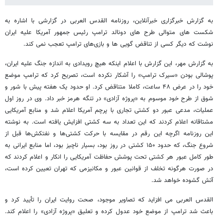
به گزارش خبرگزاری خبرآنلاین، روزنامه القدس العربی در گزارشی با اشاره به
شکست های متوالی طرح های دونالد ترامپ رئیس جمهور آمریکا علیه ایران
نوشت که دیگر کسی از تناقض گویی ها و بازی‌های ترامپ تعجب نمی کند.
به گزارش مهر، این گزارش با اعلام اینکه هیچ رویدادی به اندازه جنگ علیه ایران،
پوشالی بودن «سیرک ترامپ» را آشکار نکرده است، تصریح کرد که ترامپ موضع
خود را در عرض ۴۸ ساعت، کاملا متناقض کرد. او حدود یک هفته پیش با شور و
شوق از طرح خود موسوم به «پروژه آزادی» در تنگه هرمز خبر داد. وی در روز اول
عملیات، مدعی عبور دو کشتی تجاری با پرچم آمریکا اعلام شد و منابع آمریکایی
مشتاقانه اعلام کردند که این تعداد به سه کشتی افزایش یافته است. به نوشته
این روزنامه اگرچه این رقم در مقایسه با حرکت کشتی‌ها و نفتکش‌ها قبل از
شروع جنگ، که حدود ۱۵۰ کشتی در روز بود، بسیار ناچیز بود، اما منابع ایرانی به
طور کامل عبور هر کشتی تحت پوشش حفاظت آمریکایی را انکار و اعلام کردند که
در صورت هرگونه تخلف از قوانین عبور و مکانیزمی که تهران تعیین کرده است،
آتش گشوده خواهد شد.
القدس العربی می افزاید که تصاویر موجود، صحت روایت ایران را تأیید کرد و
باعث شد ترامپ از موضع خود عدول کرده و تعلیق «پروژه آزادی» را اعلام کند.