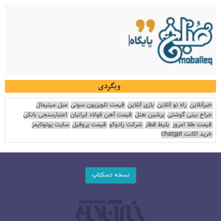
وبگردی
خبرآنلاین
راه نو آنلاین
بازی آنلاین
قیمت تلویزیون سونی
مبل مینیمال
جراح بینی گوشتی
پرشین هتل
قیمت آهن فولاد ایرانیان
اعتبارسنجی بانکی
قیمت طلا امروز
بلیط قطار
شرکت رادوکو
قیمت پروفیل
سایت یوتوتایمز
خرید اکانت chatgpt
نسخه دسکتاپ