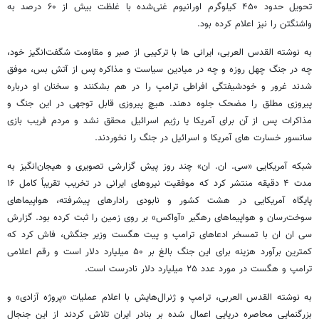
تحویل حدود ۴۵۰ کیلوگرم اورانیوم غنی‌شده با غلظت بیش از ۶۰ درصد به
واشنگتن را نیز اعلام کرده بود.
به نوشته القدس العربی، ایرانی ها با ترکیبی از صبر و مقاومت شگفت‌انگیز خود،
چه در جنگ چهل روزه و چه در میادین سیاست و مذاکره پس از آتش بس، موفق
شدند غرور و خودشیفتگی افراطی ترامپ را در هم بشکنند و سخنان او درباره
پیروزی مطلق را مضحک جلوه دهند. هیچ پیروزی قابل توجهی در این جنگ و
مذاکرات پس از آن برای آمریکا یا رژیم اسرائیل محقق نشد و مردم فریب بازی
سانسور خسارت های آمریکا و اسرائیل در جنگ را نخوردند.
شبکه آمریکایی «سی. ان. ان» چند روز پیش گزارشی تصویری و هیجان‌انگیز به
مدت ۴ دقیقه منتشر کرد که موفقیت نیروهای ایرانی در تخریب تقریباً کامل ۱۶
پایگاه آمریکایی در هشت کشور و نابودی رادارهای پیشرفته، هواپیماهای
سوخت‌رسان و هواپیماهای رهگیر «آواکس» بر روی زمین را ثبت کرده بود. گزارش
سی ان ان با تمسخر ادعاهای ترامپ و پیت هگست وزیر جنگش، فاش کرد که
کمترین برآورد هزینه برای این جنگ بالغ بر ۵۰ میلیارد دلار است و رقم اعلامی
ترامپ و هگست در مورد عدد ۲۵ میلیارد دلار نادرست است.
به نوشته القدس العربی، ترامپ و ژنرال‌هایش با اعلام عملیات «پروژه آزادی» و
بزرگنمایی محاصره دریایی اعمال شده بر بنادر ایران تلاش کردند از این جنجال