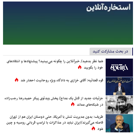
در بحث مشارکت کنید
شما نظر بدهید/ خبرآنلاین را چگونه می‌بینید؟ پیشنهادها و انتقادهای
خود را بگویید
قوه قضائیه: آقای خرازی به دادگاه ویژه روحانیت احضار شد
جزئیات جدید از قتل یک مداح/ پخش ویدئوی پیکر حمیدرضا رجب‌زاده
در شبکه‌های معاند
ظریف: بدون مدیریت تنش با آمریکا، حتی دوستان ایران هم از تهران
فاصله می‌گیرند/ایران نباید در مذاکرات با ترامپ قربانی روسیه و چین
شود