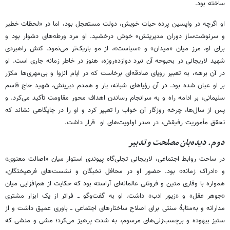
ساخته بود.
او اگرچه در واپسین پرده حیات خویش، دولت مستعجل بود، اما در «لحظات خطیر
و سرنوشت‌ساز دوران مدیریتش» خوش درخشید. او مرد ورطه‌های دشوار بود و
برای او، مرز میان «میدان» و «سیاست»، از مو باریک‌تر می‌نمود. کنش راهبردی
شهید لاریجانی در بحبوحه آن نبرد دوازده‌روزه، هنوز در خاطر زمانه جاری است. او
در آن برهه، به تعبیر رویای صادقه‌ای برخاست که در ایام انزوا و بی‌مهری‌ها مکرّر
بر او عیان شده بود. در آن رؤیاهای شبانه، یار و همدم دیرینش، شهید حاج قاسم
سلیمانی، بر ادامه راه و به سرانجام رساندن اهداف محور مقاومت تأکید می‌کرد. و
پس از سال‌ها، چرخه روزگار آن خواب را تعبیر کرد و او را در جایگاهی نشاند که
تحقق مأموریت رفیقش، در صدر اولویت‌های او قرار داشت.
دوم. دیده‌بان مصلحت و تدبیر
در ساحت روابط اجتماعی، لاریجانی تجلی‌گاه پیوندی استوار میان «اصالت معنوی»
و «ادراک زمانه» بود. حضور او در محافل نخبگان و نشست‌های فرهیختگان،
همواره با وقاری متین و فروتنی عالمانه‌ای آراسته بود که حکایت از هم‌افزایی میان
«جوهر عقل» و «زیور ادب» داشت. او به گفت‌وگو ــ فراتر از یک ابزار مشتری
مدارانه و به‌مثابۀ سنتی برای اصلاح ساختارهای اجتماعی ــ باوری عمیق داشت و از
ستیز بیهوده و برچسب‌زنی‌های مرسوم، به شدت پرهیز می‌کرد؛ مشی و منشی که