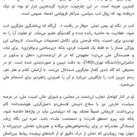
کمترین هزینه است. در این چارچوب، «زبان» گزیده‌ترین ابزار او بود؛ او نیک
دریافته بود که زوال ادب سیاسی، سرآغاز فروپاشی اعتماد عمومی است.
ادب در نگاه او، یعنی تجلی «وقار در رقابت ». آن‌گاه که پرخاشگری جایگزین ادب
شود، عقلانیت به حاشیه رانده شده و گفت‌وگو عقیم می‌ماند. او تفاوت آرا را نه
تهدیدی برای امنیت، بلکه فرصتی برای تکامل تصمیمات می‌دانست. لاریجانی این
ویژگی ممتاز را نه فقط یک فضیلت فردی، بلکه «زیرساختی نرم‌افزاری» برای ثبات
و همبستگی ملی می‌دید؛ مفهومی که در اثر ارزشمندش، «عقل و سکون در
حکمرانی»(دانشگاه تهران:1403)، به دقت تبیین و صورت‌بندی شده است. او در
محیطی که گاه تندی گفتار جایگزین استدلال می‌شد، با آرامش کلام و طنز نغز،
رسم دیرین ادب را بازآفرینی می‌کرد و آن را ضرورتی راهبردی برای انسجام ملی
می‌شمرد.
او در کنار کوله‌بار تجارب ارزشمند در مجلس و شورای عالی امنیت ملی، در عرصه
سیاست خارجی نیز با سلاح «بینش فلسفی»و «عمل‌گرایی هوشمندانه» گام
برمی‌داشت. لاریجانی عمیقاً معتقد بود که دیپلماسی نباید در واژه‌ها خلاصه شود،
بلکه باید پیرو «منطق قدرت» و «مصلحت ملت» باشد. ثمره این نگاه ژرف،
ایستادگی مقتدرانه در برابر زیاده‌خواهی‌های بیگانه و هم‌زمان، تعاملی خردورزانه با
جهان بود؛ رویکردی که نشان از درک دقیق او از لایه‌های پیچیده روابط بین‌الملل