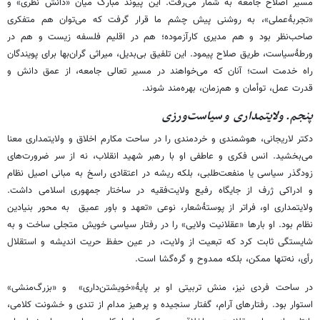
مسیر اصلاح جامعه به شمار می‌رفت. این پیوند مبارک میان «دانش نظری» و
«تجربۀعملی»، به روشنی پیش چشم ما قرار گرفت که می‌توان هم متفکری
صاحب‌نظر بود و هم مدیری کارآزموده؛ هم در اقلیم فلسفه زیست و هم در
ورطۀسیاست، طریق صلاح پیمود. این تلفیق بی‌بدیل، میراثی گران‌بها برای پویندگان
راه خدمت است؛ آنان که می‌خواهند در مسیر تعالی جامعه، از عمق دانش و
قدرت عمل، توأمان و هم‌زمان، بهره‌مند شوند.
پنجم. ولایتمداری و سیاست‌ورزی
دکتر لاریجانی، هوشمندی و خردمندی را در ساحت مکارم اخلاق و ولایتمداری معنا
می‌بخشید. انس فکری و عاطفی او با رهبر شهید انقلاب، نه از سر ضرورت‌های
زودگذر سیاسی یا منفعت‌طلبی، بلکه ریشه در اعتقادی راسخ به مبانی اصیل نظام
و ادراکی ژرف از جایگاه رفیع ولایت‌فقیه در ساختار جمهوری اسلامی داشت.
ولایتمداری او، فراتر از پوستۀشعار، نوعی «تعهد و باور عمیق به محور بنیادین
نظام بود. او بارها «عقلانیت ولایی» را در رفتار سیاسی خویش متجلی ساخت و به
شایستگی ثابت کرد که تبعیت از ولایت، در عین حفظ حریت اندیشه و استقلال
رأی، نه‌تنها ممکن، بلکه ممدوح و گره‌گشا است.
در ساحت فردی نیز، منش تربیتی او بر پایۀ«خویشتن‌داری» و «بزرگ‌منشی»
استوار بود. رفتارهای آرام، گفتار سنجیده و پرهیز مدام از تندی و خشونت کلامی،