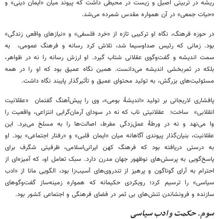
ریشه در تربیتی اصیل و زیست در محیطی داشت که پیوند میان «ایمان دینی» و
«حیات جمعی» در آن همواره مقدس شمرده می‌شد.
در حوزه فرهنگ، نگاه او ترکیبی تازه از «خرد فلسفی» و «نیازهای واقعی زندگی»
بود. زمانی که رئیس صداوسیما شد، تلاش کرد رسانه و فرهنگ عمومی، به
سمت اندیشه و گفت‌وگوی عقلانی شتاب گیرد. او ارزش رسانه را نه در ظواهر،
بلکه در ثمربخشی اندیشه می‌دانست. همین نگاه عمیق بود که او را در همه
مسئولیت‌های بزرگش، به تولید محتوای عمیق و تأثیرگذار پایبند نگاه داشت.
پافشاری لاریجانی بر تولید «اندیشۀ بومی»، وی را پیش‌آهنگ گفتمان «عقلانیت
انقلابی» ساخت؛ عقلانیتی ناب که نه در سودای آرمان‌گرایی انتزاعی، واقعیت را
وا می‌نهد و نه در ورطۀ عمل‌زدگی مفرط، اصالت‌ها را به مسلخ می‌برد. این
عقلانیت، بنیان‌گذار پیوندی آگاهانه میان «ایمان قلبی» و «رفتار اجتماعی» بود. او
به درستی دریافته بود که فرهنگ کهن ایرانی‌اسلامی، ظرفیتی شگرف برای
پاسخ‌گویی به پرسش‌های نوظهور جهان مدرن دارد. سبک تعامل او، که آمیزه‌ای از
احترام به آرای گوناگون و پرهیز از تندروی‌های آسیب‌زا بود، الگویی مانا از «ادب
سیاسی» را ترسیم کرد؛ رویکردی حکیمانه که همواره زمینه‌ساز گفت‌وگوهای
سازنده و فرونشاندن تنش‌های بی ثمر در فضای فرهنگی و اجتماعی کشور بود.
سوم. حکمت و ادب سیاسی