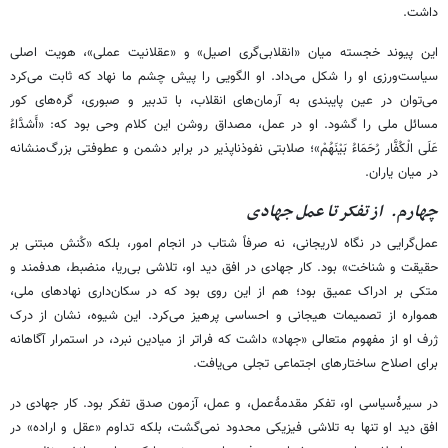
داشت.
این پیوند خجسته میان «انقلابی‌گری اصیل» و «عقلانیت عملی»، هویت اصلی
سیاست‌ورزی او را شکل می‌داد. او الگویی را پیش چشم ما نهاد که ثابت می‌کرد
می‌توان در عین پایبندی به آرمان‌های انقلاب، با تدبیر و صبوری، گره‌های کور
مسائل ملی را گشود. او در عمل، مصداق روشن این کلام وحی بود که: «أَشدَّاءُ
عَلَی الْکُفَّار رُحَمَاءُ بَیْنَهُمْ»؛ صلابتی نفوذناپذیر در برابر دشمن و عطوفتی بزرگ‌منشانه
در میان یاران.
چهارم. از تفکر تا عمل جهادی
عمل‌گرایی در نگاه لاریجانی، نه صرفاً شتاب در انجام امور، بلکه «کُنش مبتنی بر
حقیقت و شناخت» بود. کار جهادی در افق دید او، تلاشی بی‌ریا، منضبط، هدفمند و
متکی بر ادراک عمیق بود؛ هم از این روی بود که در سکان‌داری نهادهای ملی،
همواره از تصمیمات هیجانی و احساسی پرهیز می‌کرد. این شیوه، نشان از درک
ژرف او از مفهوم متعالی «جهاد» داشت که فراتر از میادین نبرد، در استمرار آگاهانه
برای اصلاح ساختارهای اجتماعی تجلی می‌یافت.
در سیرۀسیاسی او، تفکر مقدمۀعمل، و عمل، آزمون صدق تفکر بود. کار جهادی در
افق دید او تنها به تلاشی فیزیکی محدود نمی‌گشت، بلکه تداوم «عقل و اراده» در