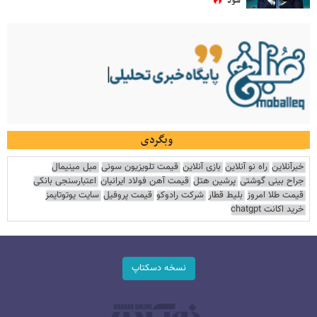
شود
وبگردی
خبرآنلاین
راه نو آنلاین
بازی آنلاین
قیمت تلویزیون سونی
مبل مینیمال
جراح بینی گوشتی
پرشین هتل
قیمت آهن فولاد ایرانیان
اعتبارسنجی بانکی
قیمت طلا امروز
بلیط قطار
شرکت رادوکو
قیمت پروفیل
سایت یوتوتایمز
خرید اکانت chatgpt
نسخه دسکتاپ