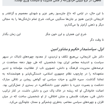
عاطفی، در گرو تبیینی خردورزانه از مشی مدیریت و سیاست ورزی اوست.
با این حال، در ایامی که داغ جان‌سوز رهبر عزیر و شهدای معصوم و گرانقدر و
لاریجانی نازنین هنوز بر جان‌ها سنگینی می‌کند، شرح تمام دل‌تنگی‌ها را به مجالی
دیگر و ذهنی آرام‌تر وا می‌گذارم:
شرح این هجران و این خون جگر این زمان بگذار
تا وقت دگر
اول. سیاستمدار حکیم و مشاور امین
دکتر علی لاریجانی، بی‌هیچ تکلف و تردیدی، از معدود چهره‌های تابناک در سپهر
سیاست و اندیشه معاصر ایران بود؛ شخصیتی که طی چهار دهه مجاهدت در
عرصه‌های مدیریت، فرهنگ و دانش، تصویری ناب از عقلانیت مؤمنانه و تدبیر
متعهدانه را در چارچوب نظام جمهوری اسلامی، خستگی‌ناپذیر و هوشمندانه به
تماشا گذاشت. سیره فکری و حیات سیاسی او، گواهی روشن بر تلاقی مبارک
«حکمت و بصیرت دینی» با «علوم نوین دانشگاهی» در بستری از عمل‌گرایی بود.
اصالت خانوادگی او که ریشه در خاک پاک دین و دانش داشت، در کنار ترکیب
دانش فنی، معرفت فلسفی و منش اخلاقی، از او شخصیتی ساخت که در میان
اقران و چهره‌های سیاسی معاصر، به‌طرزی چشم‌گیر و ممتاز، جلوه‌گری می‌کرد.