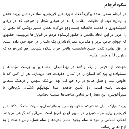
شکوه فرجام
در فرجام سخن، بندۀ برگزیدۀخدا، شهید علی لاریجانی، نماد درخشان پیوند «عقل
و ایمان» بود. او حقیقت انقلاب را نه در غوغای شعار و هیاهو، که در ژرفای
اندیشه‌ورزی و خدمت خالصانه جست‌وجو می‌کرد؛ همان مسیر روشنی که تجلی آن
را امروز در این اتحاد مقدس و حضور پُرشکوه مردم در خیابان‌ها می‌بینیم؛ حضوری
که چونان جامی لبریز و مقدس، عصارۀوفاداری یک ملت را در خود جای داده است.
در افق نهایی، تقدیر چنین شخصیت والایی جز با شکوه شهادت رقم نمی‌خورد؛ که
«طوبی لَهُ وَ حُسنُ مَآب».
شهادت او، فراتر از یک واقعه در پهنۀمیدان، نشانه‌ای بر زیست مؤمنانه و
مسئولانه‌ای بود که انسان را در آستان حقیقت، فدا می‌سازد. هر آن‌ کس که با
خلوص نیت و عمل صالح در راه حق گام نهد، بی‌شک سهمی از فرهنگ متعالی
شهادت یافته است: «وَ الَّذینَ جاهَدوا فینا لَنَهدیَنَّهُم سُبُلَنا». لاریجانی با
سیرۀخویش، این معنا را در تمامی ساحت‌ها عینیت بخشید.
پیوند مبارک میان عقلانیت، اخلاق، پارسایی و ولایتمداری، میراث ماندگار دکتر علی
لاریجانی برای سیاست‌ورزی در سپهر ایران امروز است؛ میراثی که گواهی می‌دهد
انقلاب اسلامی را باید با تمام وجود، تمام اندیشه و تمام عمل، پاس داشت و به
اوج تعالی رساند.