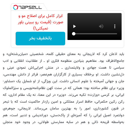
ابزار کامل برای اصلاح مو و
صورت (قیمت رو ببینی باور
نمیکنی!)
باتخفیف بخر
باید اذعان کرد که لاریجانی به معنای حقیقی کلمه، شخصیتی «میان‌رشته‌ای» و
جامع‌الاطراف بود. مفاهیم بنیادین منظومه فکری او ــ از عقلانیت انقلابی و ادب
سیاسی تا همت جهادی و ولایتمداری ــ در منش اجرایی‌اش نمودی عینی و
دل‌نشین داشت. او برخلاف بسیاری از کارگزاران هم‌عصر، فراتر از دانش مهندسی،
جان‌ و جهانی آمیخته با علوم انسانی داشت. این ویژگی، از او شمایل یک «مشاور-
وزیر» برای نظام ساخته بود؛ همانی که در سنت کهن نظام‌نامه‌نویسی و سیَرُالملوک
ایرانی، بر کرسی «وزارت» تکیه می‌زند. «وزیر» در این معنا، نه یک مقام اداری، که
رکن رکین حکمرانی، حافظ اسرار مملکتی و امین رازدار حاکمیت است که با تبحر
در فنون کشورداری، امور را به بهترین سامان می‌رساند. لاریجانی، جوهره‌ی
دولتمرد اصیل ایرانی را که آمیزه‌ای از پاک‌دستی، دوراندیشی و تدبیر است، هم
به‌واسطه قریحه ذاتی و هم در سایه ممارستی طولانی، در وجود خود متجلی