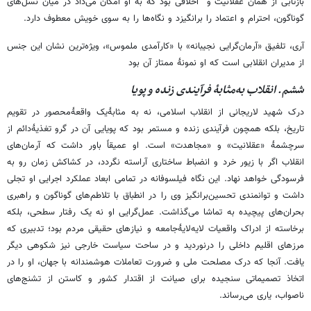
بازتابی از همان عقلانیت و اخلاقی بود که به او امکان می‌داد در میان نسل‌های
گوناگون، احترام و اعتماد را برانگیزد و نگاه‌ها را به سوی خویش معطوف دارد.
آری، تلفیق «آرمان‌گرایی نجیبانه» با «کارآمدی ملموس»، ویژه‌ترین نشان این جنس
از مدیران انقلابی است که او نمونۀ ممتاز آن بود
ششم. انقلاب به‌مثابۀ فرآیندی زنده و پویا
درک شهید لاریجانی از انقلاب اسلامی، نه به مثابۀیک واقعۀمحصور در تقویم
تاریخ، بلکه همچون فرآیندی زنده و مستمر بود که پویایی آن در گرو تغذیۀدائم از
سرچشمۀ «عقلانیت» و «مجاهدت» است. او عمیقاً باور داشت که آرمان‌های
انقلاب اگر با زیور خرد و انضباط ساختاری آراسته نگردد، در کشاکش زمان رو به
فرسودگی خواهد نهاد. این نگاه فیلسوفانه در تمامی ابعاد عملکرد اجرایی او تجلی
داشت و توانمندی تحسین‌برانگیز وی را در انطباق با تلاطم‌های گوناگون و راهبری
بحران‌های پیچیده به تماشا می‌گذاشت. عمل‌گرایی او نه یک رفتار سطحی، بلکه
برخاسته از ادراک واقعیات لایه‌لایۀجامعه و نیازهای حقیقی مردم بود؛ تدبیری که
مرزهای اقلیم داخلی را درنوردید و در ساحت سیاست خارجی نیز شکوهی دیگر
یافت. آنجا که درک مصلحت ملی و ضرورت تعاملات هوشمندانه با جهان، او را در
اتخاذ تصمیماتی سنجیده برای صیانت از اقتدار کشور و کاستن از تشنج‌های
ناصواب، یاری می‌رساند.