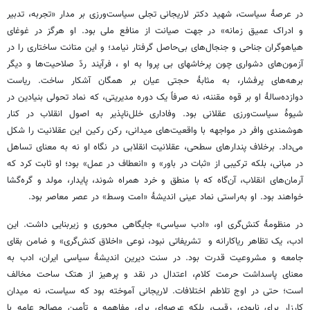
در عرصۀ سیاست، شهید دکتر لاریجانی تجلی سیاست‌ورزی بر مدار «تجربه، تدبیر
و ادراک عمیق زمانه» در جهت صیانت از منافع ملی بود. او هرگز در غوغای
هیاهوگران جناحی و جنجال‌های بی‌حاصل گرفتار نیامد؛ و این متانت ساختاری را در
آزمون‌های دشواری چون پرخاشهای بی پروا به او ، فرآیند ردّ صلاحیت‌ها و دیگر
برهه‌های پرفشار، به مثابۀ حجتی عیان بر همگان آشکار ساخت. ریاست
دوازده‌سالۀ او بر قوه مقننه، نه صرفاً یک دوره مدیریتی، که نماد تحولی بنیادین در
شیوۀ سیاست‌ورزی عقلانی بود. وفاداری خلل‌ناپذیر به اصول انقلاب در کنار
هوشمندی وافر در مواجهه با واقعیت‌های میدانی، رکن رکین این عقلانیت را شکل
می‌داد. برخلاف پندارهای سطحی، عقلانیت انقلابی در نگاه او نه به معنای تساهل
در مبانی، بلکه ترکیبی از «ثبات در باور» و «انعطاف در عمل» بود؛ او ثابت کرد که
آرمان‌های انقلاب، آن‌گاه که با منطق و خرد همراه شوند، پایدار، مولد و گره‌گشا
خواهند بود. او به‌راستی نماد عینی اندیشۀ «امت وسط» در عصر معاصر بود.
در منظومۀ کنش‌گری او، «ادب سیاسی» جایگاهی محوری و زیربنایی داشت. این
ادب، یک تظاهر ریاکارانه و تشریفاتی نبود، نوعی «اخلاق کنش‌گری» و ضامن بقای
جامعه و مشروعیت قدرت بود. در سنت دیرین اندیشۀ سیاسی ایران، ادب به
معنای پاسداشت حرمت کلام، اعتدال در نقد و پرهیز از هتک ساحت مخالف
است؛ حتی در اوج تلاطم اختلافات. لاریجانی آموخته بود که سیاست، نه میدان
کارزار برای نابودی رقیب، بلکه عرصه‌ای برای مفاهمه و تأمین مصالح عامه با