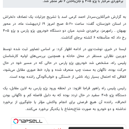
برخوردی مرگبار با پژو ۴۰۵ و جان‌باختن ۶ نفر منجر شد.
به گزارش خبرآنلاین،سردار احمد کرمی اسد با تشریح جزئیات یک تصادف دلخراش
در استان خوزستان، گفت: ساعت ۵:۲۰ صبح امروز ۱۹ اردیبهشت‌ ماه، در محور
بهبهان ـ رامهرمز، برخوردی شدید میان دو دستگاه خودروی پژو پارس و پژو ۴۰۵
رخ داد که متأسفانه ۶ کشته برجای گذاشت.
ایسنا در خبری نوشت:وی در ادامه اظهار کرد: بر اساس تصاویر ثبت‌ شده توسط
دوربین نظارتی مستقر در محل حادثه و همچنین بررسی‌های اولیه کارشناسان
پلیس راه، مشخص شد خودروی پژو پارس در حالی که در مسیر خود در حال
حرکت بوده، ناگهان به سمت چپ منحرف شده و وارد خط عبوری مقابل می‌شود،
اتفاقی که احتمال بسیار زیاد ناشی از خستگی و خواب‌آلودگی راننده بوده است.
رئیس پلیس راه راهور فراجا افزود: در لحظه ورود پژو پارس به لاین مقابل، یک
دستگاه پژو ۴۰۵ سفید در حال تردد بوده که به دلیل فاصله کم و ناگهانی بودن
انحراف، راننده آن هیچ فرصتی برای انجام واکنش مؤثر یا جلوگیری از برخورد
نداشته و دو خودرو به صورت شاخ‌به‌شاخ با یکدیگر برخورد می‌کنند.