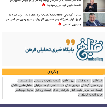
شما نظر بدهید/ اگر خبرنگار بودید چه سوالی از رئیس جمهور در
نشست خبری فردا می‌پرسیدید؟
سناتور آمریکایی خواهان ارسال اسلحه برای شورش در ایران شد / تد
کروز: فرقی نمی‌کند پسر شاه روی کار بیاید یا مریم رجوی، هر کسی جز
جمهوری اسلامی
وبگردی
خبرآنلاین
راه نو آنلاین
بازی آنلاین
قیمت تلویزیون سونی
مبل مینیمال
جراح بینی گوشتی
پرشین هتل
قیمت آهن فولاد ایرانیان
اعتبارسنجی بانکی
قیمت طلا امروز
بلیط قطار
شرکت رادوکو
قیمت پروفیل
سایت یوتوتایمز
خرید اکانت chatgpt