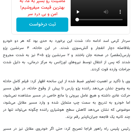
ماشینت رو بسپر به ما، به
بهترین قیمت میفروشیم!
امن و بی درد سر
ثبت درخواست
سردار کرمی اسد ادامه داد: شدت این برخورد به حدی بود که هر دو خودرو
بلافاصله دچار انفجار و آتش‌سوزی شدند. در این حادثه، ۴ سرنشین پژو
پارس(مقصر) در صحنه جان باختند و ۲ سرنشین پژو ۴۰۵ نیز به شدت مجروح
شدند که پس از انتقال توسط نیروهای اورژانس به مرکز درمانی، به دلیل شدت
جراحات وارده فوت کردند.
وی با تأکید بر اهمیت تصاویر ضبط‌ شده از این سانحه اظهار کرد: فیلم کامل حادثه
به‌ وضوح نشان می‌دهد راننده پژو پارس تا پیش از وقوع حادثه، در طول مسیر
حرکت عادی داشته و هیچ عامل بیرونی یا مانع خاصی در مسیر مشاهده نمی‌شود،
اما خودرو به تدریج به سمت چپ متمایل شده و وارد مسیر مقابل می‌شود،
موضوعی که نشان می‌دهد کاهش سطح هوشیاری راننده چگونه می‌تواند تنها در
چند ثانیه یک فاجعه جبران‌ناپذیر رقم بزند.
رئیس پلیس راه راهور فراجا تصریح کرد: حتی اگر خودروی مقابل نیز در مسیر