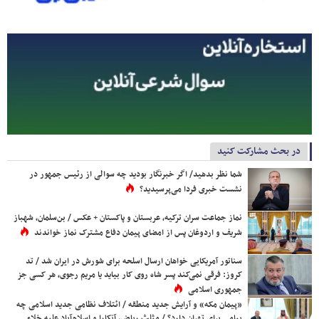
در بحث مشارکت کنید
شما نظر بدهید/ اگر خبرنگار بودید چه سوالی از رئیس جمهور در
نشست خبری فردا می‌پرسیدید؟
نماز جماعت سران ترکیه، عربستان و پاکستان + عکس / بن‌سلمان، شهباز
شریف و اردوغان پس از امضای پیمان دفاع مشترک نماز خواندند
سناتور آمریکایی خواهان ارسال اسلحه برای شورش در ایران شد / تد
کروز: فرقی نمی‌کند پسر شاه روی کار بیاید یا مریم رجوی، هر کسی جز
جمهوری اسلامی
«پیمان مکه» و آرایش جدید منطقه / ائتلاف نظامی جدید اسلامی چه
پیامی برای تهران دارد؟ / مثلث ریاض، آنکارا و اسلام‌آباد علیه خلاء