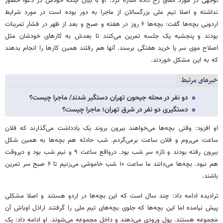
توجهی در مورد اتفاق رخ داده اشاره کرد. او با بیان اینکه خودش در دعوا حضور
نداشته و اصلا تیم ملی بزرگسالان از ماجرا به دور بوده است در مورد شرایط
اردویی بچه‌ها گفت: بچه‌ها ۶ روز در هفته و صبح و بعد از ظهر در فشار تمرینات
بودند و پنجشبه یک جلسه تمرین می‌کنند تا بعدش به کارهای خودشان مثل
اصلاح موی سر یا خرید هفتگی برسند. آنها هم رفتند همین کارها را انجام بدهند
که به این مشکل خوردند.
خبرهای مرتبط
دو نفر در محله جیحون تهران دستگیر شدند/ ماجرا چیست؟
دستگیری دو نفر در شرق تهران؛ ماجرا چیست؟
او افزود: وقتی بچه‌ها می‌خواهند بیرون بروند یک یادداشت می‌گذارند که فلان
ساعت می‌روم و فلان ساعت برمی‌گردم. شب حادثه هم بچه‌ها به همین شکل
بیرون رفته بودند و تازه سر شب بود. درواقع ساعت ۹ و نیم شب بود و دیروقت
هم نبود. بچه‌ها می‌دانند ما ساعت ۱۰ شب خاموشی می‌زنیم تا ۶ صبح سر تمرین
باشند.
ترادیده ادامه داد: چند سال است که این بچه‌ها در اردو هستند و اصلا مشکلی
پیش نیامده اما این بچه‌ها که جلوی بچه‌های تیم ملی را گرفتند اراذل اوباش آن
مجموعه هستند. پول ورودی می‌دهند و داخل مجموعه می‌شوند. او ادامه داد: یک