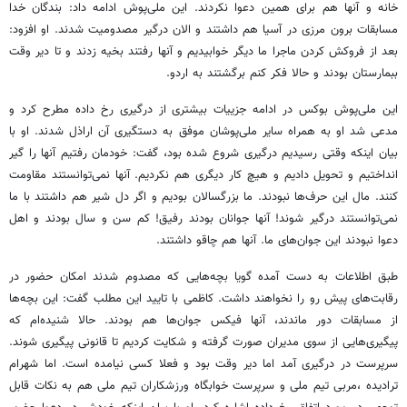
خانه و آنها هم برای همین دعوا نکردند. این ملی‌پوش ادامه داد: بندگان خدا
مسابقات برون مرزی در آسیا هم داشتند و الان درگیر مصدومیت شدند. او افزود:
بعد از فروکش کردن ماجرا ما دیگر خوابیدیم و آنها رفتند بخیه زدند و تا دیر وقت
ببمارستان بودند و حالا فکر کنم برگشتند به اردو.
این ملی‌پوش بوکس در ادامه جزییات بیشتری از درگیری رخ داده مطرح کرد و
مدعی شد او به همراه سایر ملی‌پوشان موفق به دستگیری آن اراذل شدند. او با
بیان اینکه وقتی رسیدیم درگیری شروع شده بود، گفت: خودمان رفتیم آنها را گیر
انداختیم و تحویل دادیم‌ و هیچ کار دیگری هم نکردیم. آنها نمی‌توانستند مقاومت
کنند. مال این حرف‌ها نبودند. ما بزرگسالان بودیم و اگر دل شیر هم داشتند با ما
نمی‌توانستند درگیر شوند! آنها جوانان بودند رفیق! کم سن و سال بودند و اهل
دعوا نبودند این جوان‌های ما. آنها هم چاقو داشتند.
طبق اطلاعات به دست آمده گویا بچه‌هایی که مصدوم شدند امکان حضور در
رقابت‌های پیش رو را نخواهند داشت. کاظمی با تایید این مطلب گفت: این بچه‌ها
از مسابقات دور ماندند، آنها فیکس جوان‌ها هم بودند. حالا شنیده‌ام که
پیگیری‌هایی از سوی مدیران صورت گرفته و شکایت کردیم تا قانونی پیگیری شوند.
سرپرست در درگیری آمد اما دیر وقت بود و فعلا کسی نیامده است. اما شهرام
ترادیده ،مربی تیم ملی و سرپرست خوابگاه ورزشکاران تیم ملی هم به نکات قابل