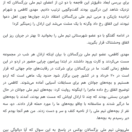
برای بررسی ابعاد دقیق‌تر این فاجعه با دو تن از اعضای تیم ملی بزرگسالان که از
نزدیک شاهد این درگیری بودند گفت‌وگویی ترتیب دادیم. مهدی کاظمی و شهرام
ترادیده بازیکن و مربی تیم ملی بزرگسالان اعتقاد دارند جوان‌ها چون اهل دعوا
نبودند این اتفاق رخ داد وگرنه با یک مشت می‌شد این اراذل را زمینگیر کرد!
در ادامه گفتگو با دو عضو شهرستانی تیم ملی را بخوانید تا بهتر در جریان ریز این
اتفاق وحشتناک قرار بگیرید.
مهدی کاظمی، عضو تیم ملی بزرگسالان با بیان اینکه اراذل هر شب در مجموعه
مست می‌کردند و کارت ورود داشتند در ابتدا پیرامون چرایی حضور در اردو در این
مقطع زمانی گفت: ما در بزرگسالان برای شرکت در رقابت‌های جام جهانی که قرار
است در ۲۰ خرداد و در کشور چین برگزار شود حدود یک ماهی است که اردو
هستیم و بچه‌های جوانان هم برای مسابقات آسیایی آماده می‌شوند. کاظمی در
توضیح اتفاق رخ داده ماجرا را اینگونه روایت کرد: بچه‌های تیم ملی جوانان در حال
خوردن بستنی بودند که چند تا اراذل اوباش که مست هم بودند، آمدند با بچه‌های
ما درگیر شدند و متاسفانه با چاقو بچه‌های ما را مورد حمله قرار دادند. دو، سه
نفر از بچه‌های تیم ملی را از ناحیه کتف و سر و دست زدند. من هم آنجا بودم که
دیر رسیدم به بچه‌ها.
ملی‌پوش تیم ملی بزگسالان بوکس در پاسخ به این سوال که آیا دیالوگی بین