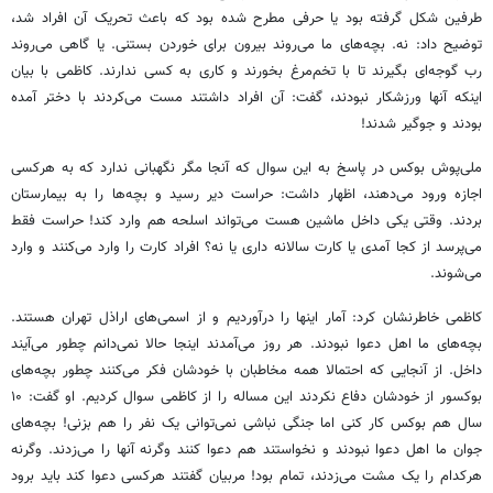
طرفین شکل گرفته بود یا حرفی مطرح شده بود که باعث تحریک آن افراد شد،
توضیح داد: نه. بچه‌های ما می‌روند بیرون برای خوردن بستنی. یا گاهی می‌روند
رب گوجه‌ای بگیرند تا با تخم‌مرغ بخورند و کاری به کسی ندارند. کاظمی با بیان
اینکه آنها ورزشکار نبودند، گفت: آن افراد داشتند مست می‌کردند با دختر آمده
بودند و جوگیر شدند!
ملی‌پوش بوکس در پاسخ به این سوال که آنجا مگر نگهبانی ندارد که به هرکسی
اجازه ورود می‌دهند، اظهار داشت: حراست دیر رسید و بچه‌ها را به بیمارستان
بردند. وقتی یکی داخل ماشین هست می‌تواند اسلحه هم وارد کند! حراست فقط
می‌پرسد از کجا آمدی یا کارت سالانه داری یا نه؟ افراد کارت را وارد می‌کنند و وارد
می‌شوند.
کاظمی خاطرنشان کرد: آمار اینها را درآوردیم و از اسمی‌های اراذل تهران هستند.
بچه‌های ما اهل دعوا نبودند. هر روز می‌آمدند اینجا حالا نمی‌دانم چطور می‌آیند
داخل‌. از آنجایی که احتمالا همه مخاطبان با خودشان فکر می‌کنند چطور بچه‌های
بوکسور از خودشان دفاع نکردند این مساله را از کاظمی سوال کردیم. او گفت: ۱۰
سال هم بوکس کار کنی اما جنگی نباشی نمی‌توانی یک نفر را هم بزنی! بچه‌های
جوان ما اهل دعوا نبودند و نخواستند هم دعوا کنند وگرنه آنها را می‌زدند. وگرنه
هرکدام را یک مشت می‌زدند، تمام بود! مربیان گفتند هرکسی دعوا کند باید برود