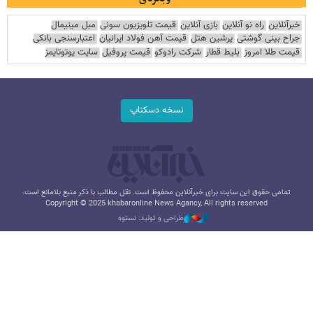
خبرآنلاین
راه نو آنلاین
بازی آنلاین
قیمت تلویزیون سونی
مبل مینیمال
جراح بینی گوشتی
پرشین هتل
قیمت آهن فولاد ایرانیان
اعتبارسنجی بانکی
قیمت طلا امروز
بلیط قطار
شرکت رادوکو
قیمت پروفیل
سایت یوتوتایمز
نسخه دسکتاپ
تمامی حقوق این سایت برای خبرآنلاین محفوظ است. نقل مطالب با ذکر منبع بلامانع است.
Copyright © 2025 khabaronline News Agancy, All rights reserved
طراحی و تولید: نستوه