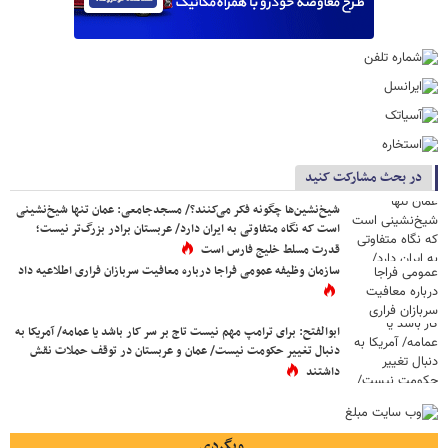
در بحث مشارکت کنید
شیخ‌نشین‌ها چگونه فکر می‌کنند؟/ مسجدجامعی: عمان تنها شیخ‌نشینی
است که نگاه متفاوتی به ایران دارد/ عربستان برادر بزرگ‌تر نیست؛
قدرت مسلط خلیج فارس است
سازمان وظیفه عمومی فراجا درباره معافیت سربازان فراری اطلاعیه داد
ابوالفتح: برای ترامپ مهم نیست تاج بر سر کار باشد یا عمامه/ آمریکا به
دنبال تغییر حکومت نیست/ عمان و عربستان در توقف حملات نقش
داشتند
وبگردی