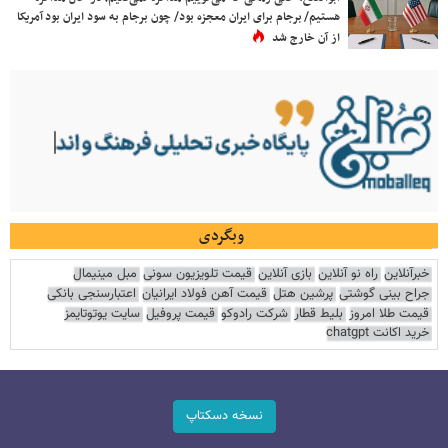
هستیم/ برجام برای ایران معجزه بود/ چون برجام به سود ایران بود آمریکا
از آن خارج شد
وبگردی
خبرآنلاین
راه نو آنلاین
بازی آنلاین
قیمت تلویزیون سونی
مبل مینیمال
جراح بینی گوشتی
پرشین هتل
قیمت آهن فولاد ایرانیان
اعتبارسنجی بانکی
قیمت طلا امروز
بلیط قطار
شرکت رادوکو
قیمت پروفیل
سایت یوتوتایمز
خرید اکانت chatgpt
نسخه دسکتاپ