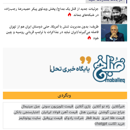
جزئیات جدید از قتل یک مداح/ پخش ویدئوی پیکر حمیدرضا رجب‌زاده
در شبکه‌های معاند
ظریف: بدون مدیریت تنش با آمریکا، حتی دوستان ایران هم از تهران
فاصله می‌گیرند/ایران نباید در مذاکرات با ترامپ قربانی روسیه و چین
شود
وبگردی
خبرآنلاین
راه نو آنلاین
بازی آنلاین
قیمت تلویزیون سونی
مبل مینیمال
جراح بینی گوشتی
پرشین هتل
قیمت آهن فولاد ایرانیان
اعتبارسنجی بانکی
قیمت طلا امروز
بلیط قطار
شرکت رادوکو
قیمت پروفیل
سایت یوتوتایمز
خرید اکانت chatgpt