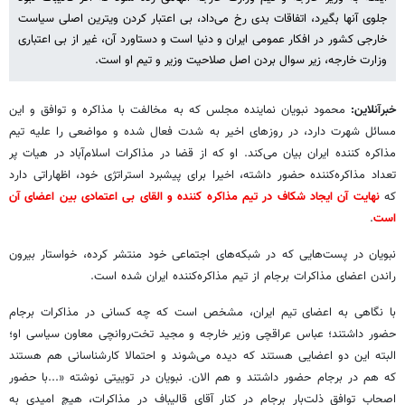
جلوی آنها بگیرد، اتفاقات بدی رخ می‌داد، بی اعتبار کردن ویترین اصلی سیاست
خارجی کشور در افکار عمومی ایران و دنیا است و دستاورد آن، غیر از بی اعتباری
وزارت خارجه، زیر سوال بردن اصل صلاحیت وزیر و تیم او است.
خبرآنلاین:
محمود نبویان نماینده مجلس که به مخالفت با مذاکره و توافق و این
مسائل شهرت دارد، در روزهای اخیر به شدت فعال شده و مواضعی را علیه تیم
مذاکره کننده ایران بیان می‌کند. او که از قضا در مذاکرات اسلام‌آباد در هیات پر
تعداد مذاکره‌کننده حضور داشته، اخیرا برای پیشبرد استراتژی خود، اظهاراتی دارد
که
نهایت آن ایجاد شکاف در تیم مذاکره کننده و القای بی اعتمادی بین اعضای آن
است
.
نبویان در پست‌هایی که در شبکه‌های اجتماعی خود منتشر کرده، خواستار بیرون
راندن اعضای مذاکرات برجام از تیم مذاکره‌کننده ایران شده است.
با نگاهی به اعضای تیم ایران، مشخص است که چه کسانی در مذاکرات برجام
حضور داشتند؛ عباس عراقچی وزیر خارجه و مجید تخت‌روانچی معاون سیاسی او؛
البته این دو اعضایی هستند که دیده می‌شوند و احتمالا کارشناسانی هم هستند
که هم در برجام حضور داشتند و هم الان. نبویان در توییتی نوشته «...با حضور
اصحاب توافق ذلت‌بار برجام در کنار آقای قالیباف در مذاکرات، هیچ امیدی به