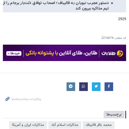
دستور عجیب نبویان به قالیباف؛ اصحاب توافق ذلت‌بار برجام را از
تیم مذاکره بیرون کند
2929
کد مطلب
2216674
برچسب‌ها
محمد باقر قالیباف
مذاکرات اسلام آباد
مذاکرات ایران و آمریکا