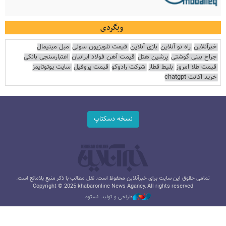
وبگردی
خبرآنلاین
راه نو آنلاین
بازی آنلاین
قیمت تلویزیون سونی
مبل مینیمال
جراح بینی گوشتی
پرشین هتل
قیمت آهن فولاد ایرانیان
اعتبارسنجی بانکی
قیمت طلا امروز
بلیط قطار
شرکت رادوکو
قیمت پروفیل
سایت یوتوتایمز
خرید اکانت chatgpt
نسخه دسکتاپ
تمامی حقوق این سایت برای خبرآنلاین محفوظ است. نقل مطالب با ذکر منبع بلامانع است.
Copyright © 2025 khabaronline News Agancy, All rights reserved
طراحی و تولید: نستوه