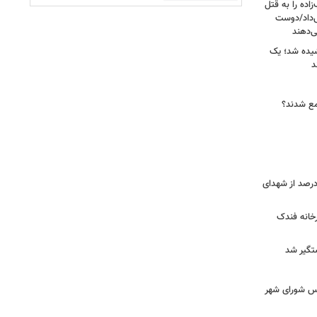
اده را به قتل
ی‌داد/دوست
‌دهند
شیده شد؛ یک
جمع شدند؟
ر دقیق شهدای جنگ اعلام شد/ ۴۰ درصد از شهدای
خانه فندک
تگیر شد
۰» از زبان رئیس شورای شهر