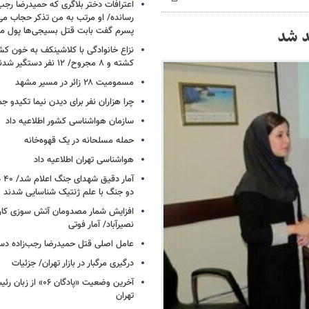
اعترافات دختر بلاگری که حمیدرضا رجب‌ز
رسانده/ او مرتب به من تذکر حجاب م
د شد
پسرم گفت بابت قتل بسیجی‌ها پول می
نزاع خانوادگی با کلاشینکف به خون ک
کشته و ۸ مجروح/ ۱۲ نفر دستگیر شدند
مسمومیت ۲۸ زائر در مسیر مشهد
چرا هزاران نفر برای دیدن نیما تکیدو 
سازمان هواشناسی کشور اطلاعیه داد
حمله مسلحانه در یک قهوه‌خانه
هواشناسی تهران اطلاعیه داد
آما
دو جنگ با علم ژنتیک شناسایی شدند
افزایش شمار مصدومان آتش سوزی کار
نصیرآباد/ آمار فوتی
عامل اصلی قتل حمیدرضا رجب‌زاده دس
درگیری مرگبار در بازار تهران/ جزئیات
آخرین وضعیت «پادگان ۶
تهران