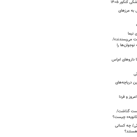
 کنکور ۱۴۰۵
 به مرزهای
 نیما
ت می‌پسندند»/
وجوان‌ها را
های پراکنده دارویی؛ از فاکتور ۸ تا داروهای ام‌اس
ی
 آبی/ بهترین دریاچه‌های
مروز و فردا
دوم روی دست گذاشت/
ثانویه» چیست؟
ی/ چه کسانی
 هستند؟