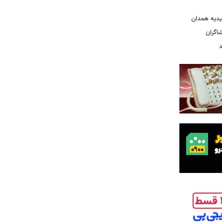
یدیه همدان
شاگران
د