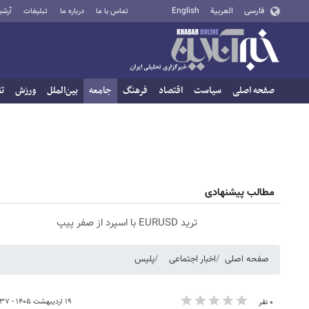
فارسی
العربية
English
تماس با ما
درباره ما
تبلیغات
آرشی
صفحه اصلی
سیاست
اقتصاد
فرهنگ
جامعه
بین‌الملل
ورزش
تا
مطالب پیشنهادی
ترید EURUSD با اسپرد از صفر پیپ
صفحه اصلی
اخبار اجتماعی
پلیس
۱۹ اردیبهشت ۱۴۰۵ - ۱۷:۳۷
۰ نفر