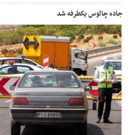
جاده چالوس یکطرفه شد