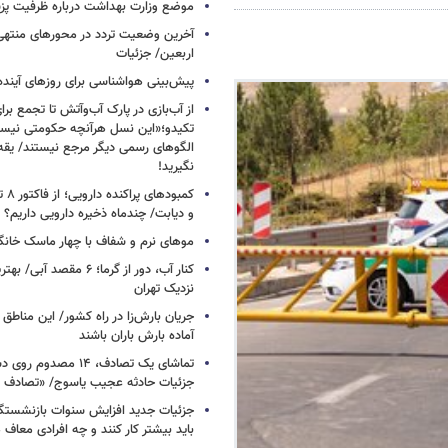
موضع وزارت بهداشت درباره ظرفیت پزشکی
آخرین وضعیت تردد در محورهای منتهی
اربعین/ جزئیات
پیش‌بینی هواشناسی برای روزهای آینده
از آب‌بازی در پارک آب‌وآتش تا تجمع برای
تکیدو؛«این نسل هرآنچه حکومتی نیس
الگوهای رسمی دیگر مرجع نیستند/ یقه ن
نگیرید!
کمبود
و دیابت/ چندماه ذخیره دارویی داریم؟
موهای نرم و شفاف با چهار ماسک خانگ
کنار آب، دور از گرما؛ ۶ مقصد
نزدیک تهران
جریان بارش‌زا در راه کشور/ این مناطق ا
آماده بارش باران باشند
تماشای یک تصادف، ۱۴ مص
جزئیات حادثه عجیب یاسوج/ «تصادف 
جزئیات جدید افزایش سنوات بازنشستگ
باید بیشتر کار کنند و چه افرادی معاف