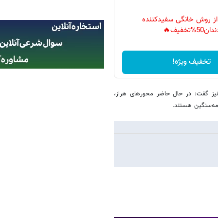
 از روش خانگی سفیدکننده
دان50%تخفیف🔥
تخفیف ویژه!
ز گفت: در حال حاضر محورهای هراز،
یمه‌سنگین هستند.