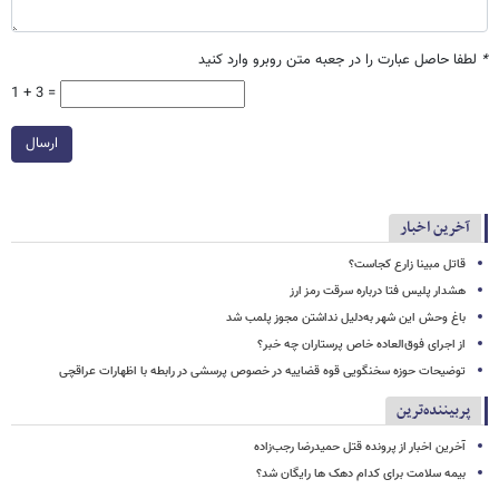
*
لطفا حاصل عبارت را در جعبه متن روبرو وارد کنید
1 + 3 =
ارسال
آخرین اخبار
قاتل مبینا زارع کجاست؟
هشدار پلیس فتا درباره سرقت رمز ارز
باغ وحش این شهر به‌دلیل نداشتن مجوز پلمب شد
از اجرای فوق‌العاده خاص پرستاران چه خبر؟
توضیحات حوزه سخنگویی قوه قضاییه در خصوص پرسشی در رابطه با اظهارات عراقچی
پربیننده‌ترین
آخرین اخبار از پرونده قتل حمیدرضا رجب‌زاده
بیمه سلامت برای کدام دهک ها رایگان شد؟