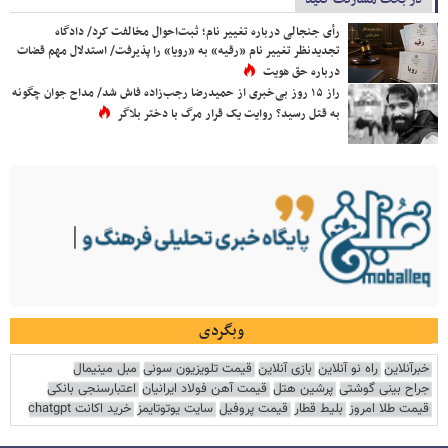
رأی جنجالی درباره تغییر نام؛ ثبت‌احوال مخالفت کرد/ دادگاه
تجدیدنظر تغییر نام «رقیه» به «رویا» را پذیرفت/ استدلال مهم قضات
درباره حق هویت
راز ۱۵ روز بی‌خبری از حمیدرضا رجب‌زاده فاش شد/ مداح جوان چگونه
به قتل رسید؟ روایت یک قرار مرگ با دختر بلاگر
وبگردی
خبرآنلاین
راه نو آنلاین
بازی آنلاین
قیمت تلویزیون سونی
مبل مینیمال
جراح بینی گوشتی
پرشین هتل
قیمت آهن فولاد ایرانیان
اعتبارسنجی بانکی
قیمت طلا امروز
بلیط قطار
قیمت پروفیل
سایت یوتوتایمز
خرید اکانت chatgpt