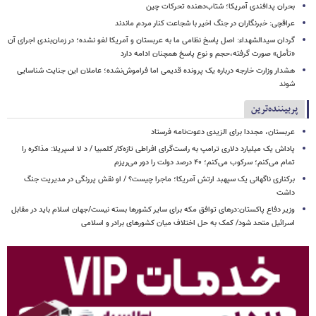
بحران پدافندی آمریکا؛ شتاب‌دهنده تحرکات چین
عراقچی: خبرنگاران در جنگ اخیر با شجاعت کنار مردم ماندند
گردان سیدالشهداء: اصل پاسخ نظامی ما به عربستان و آمریکا لغو نشده؛ در زمان‌بندی اجرای آن
«تأمل» صورت گرفته،حجم و نوع پاسخ همچنان ادامه دارد
هشدار وزارت خارجه درباره یک پرونده قدیمی اما فراموش‌نشده؛ عاملان این جنایت شناسایی
شوند
پربیننده‌ترین
عربستان، مجددا برای الزیدی دعوت‌نامه فرستاد
پاداش یک میلیارد دلاری ترامپ به راست‌گرای افراطی تازه‌کار کلمبیا / د لا اسپریلا: مذاکره را
تمام می‌کنم؛ سرکوب می‌کنم؛ ۴۰ درصد دولت را دور می‌ریزم
برکناری ناگهانی یک سپهبد ارتش آمریکا؛ ماجرا چیست؟ / او نقش پررنگی در مدیریت جنگ
داشت
وزیر دفاع پاکستان:درهای توافق مکه برای سایر کشورها بسته نیست/جهان اسلام باید در مقابل
اسرائیل متحد شود/ کمک به حل اختلاف میان کشورهای برادر و اسلامی