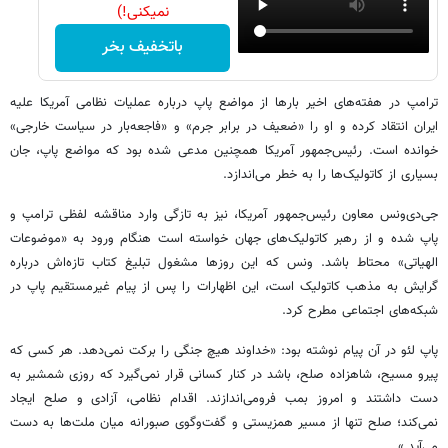
نمیکنی!)
باتخفیف بخر
ترامپ در هفته‌های اخیر بارها از مواضع پاپ درباره عملیات نظامی آمریکا علیه
ایران انتقاد کرده و او را «ضعیف در برابر جرم» و «فاجعه‌بار در سیاست خارجی»
خوانده است. رئیس‌جمهور آمریکا همچنین مدعی شده بود که مواضع پاپ، جان
بسیاری از کاتولیک‌ها را به خطر می‌اندازد.
جی‌دی‌ونس معاون رئیس‌جمهور آمریکا، نیز به تازگی وارد مناقشه لفظی ترامپ و
پاپ شده و از رهبر کاتولیک‌های جهان خواسته است هنگام ورود به «موضوعات
الهیاتی» محتاط باشد. ونس که این روزها مشغول تبلیغ کتاب تازه‌اش درباره
گرایش به مذهب کاتولیک است، این اظهارات را پس از پیام غیرمستقیم پاپ در
شبکه‌های اجتماعی مطرح کرد.
پاپ لئو در آن پیام نوشته بود: «خداوند هیچ جنگی را برکت نمی‌دهد. هر کسی که
پیرو مسیح، شاهزاده صلح، باشد در کنار کسانی قرار نمی‌گیرد که روزی شمشیر به
دست داشتند و امروز بمب فرومی‌اندازند. اقدام نظامی، آزادی و صلح ایجاد
نمی‌کند؛ صلح تنها از مسیر همزیستی و گفت‌وگوی صبورانه میان ملت‌ها به دست
می‌آید.»