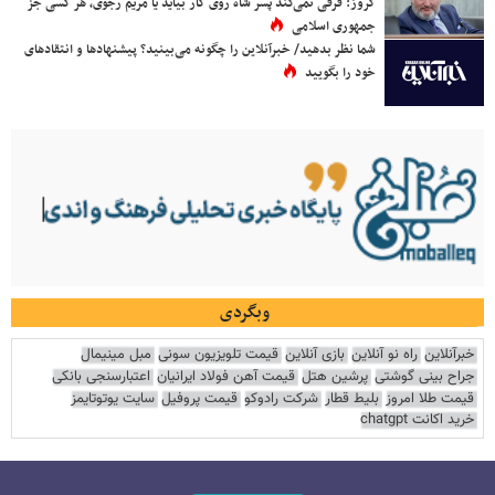
کروز: فرقی نمی‌کند پسر شاه روی کار بیاید یا مریم رجوی، هر کسی جز
جمهوری اسلامی
شما نظر بدهید/ خبرآنلاین را چگونه می‌بینید؟ پیشنهادها و انتقادهای
خود را بگویید
وبگردی
خبرآنلاین
راه نو آنلاین
بازی آنلاین
قیمت تلویزیون سونی
مبل مینیمال
جراح بینی گوشتی
پرشین هتل
قیمت آهن فولاد ایرانیان
اعتبارسنجی بانکی
قیمت طلا امروز
بلیط قطار
شرکت رادوکو
قیمت پروفیل
سایت یوتوتایمز
خرید اکانت chatgpt