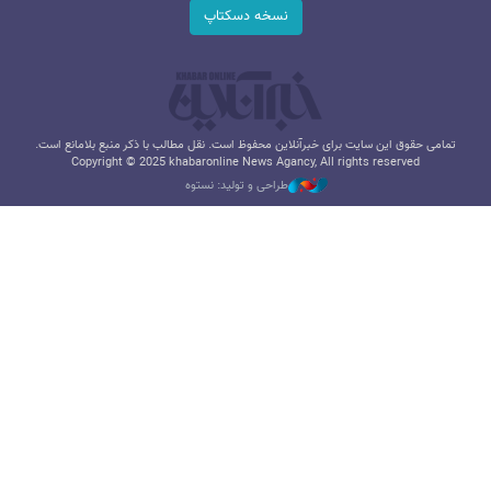
نسخه دسکتاپ
تمامی حقوق این سایت برای خبرآنلاین محفوظ است. نقل مطالب با ذکر منبع بلامانع است.
Copyright © 2025 khabaronline News Agancy, All rights reserved
طراحی و تولید: نستوه